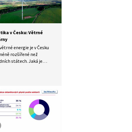
tika v Česku: Větrné
árny
 větrné energie je v Česku
méně rozšířené než
dních státech. Jaká je
nost větrných elektráren
 kde se jejich provoz nejvíce
í? Odpovědi nalezneme
ém cyklu Dodejme si energii