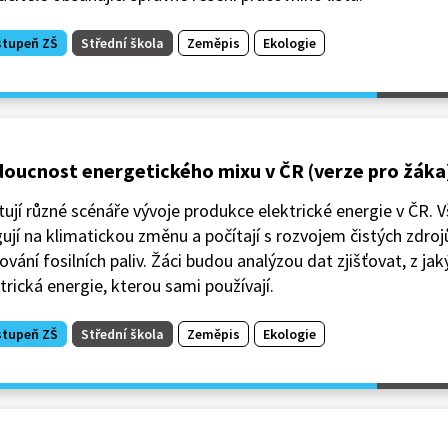
stupeň ZŠ
Střední škola
Zeměpis
Ekologie
oucnost energetického mixu v ČR (verze pro žáka
tují různé scénáře vývoje produkce elektrické energie v ČR. 
ují na klimatickou změnu a počítají s rozvojem čistých zdr
ování fosilních paliv. Žáci budou analýzou dat zjišťovat, z ja
trická energie, kterou sami používají.
stupeň ZŠ
Střední škola
Zeměpis
Ekologie