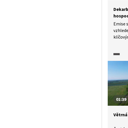
Dekarb
hospod
Emise s
vzhled
klíčový
činnost
v atmos
chceme 
musíme
snížit.
odklon 
a jejic
zdroji 
01:39
Větrná