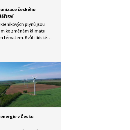
onizace českého
ářství
kleníkových plynů jsou
em ke změnám klimatu
m tématem. Kvůli lidské
i jejich množství
féře stále roste. Pokud
klimatickou krizi odvrátit,
 tyto emise okamžitě
 Pro Česko to znamená jasný
od spalování fosilních paliv
h nahrazení obnovitelnými
a nízkouhlíkovou výrobou.
 energie v Česku