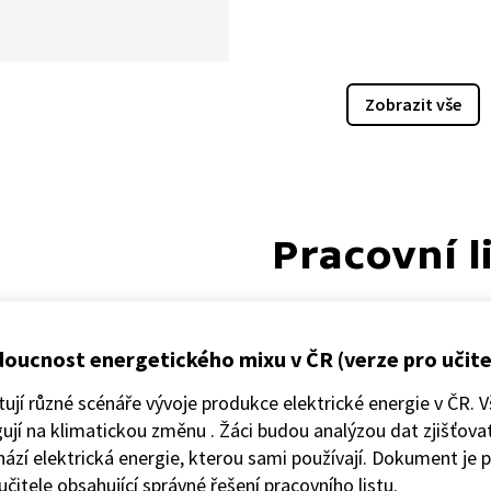
 všechny tři typy vodních
ren: akumulační, průtočné
pávací. Jak se od sebe liší?
Zobrazit vše
Pracovní l
oucnost energetického mixu v ČR (verze pro učite
tují různé scénáře vývoje produkce elektrické energie v ČR. 
ují na klimatickou změnu . Žáci budou analýzou dat zjišťovat
ází elektrická energie, kterou sami používají. Dokument je 
učitele obsahující správné řešení pracovního listu.