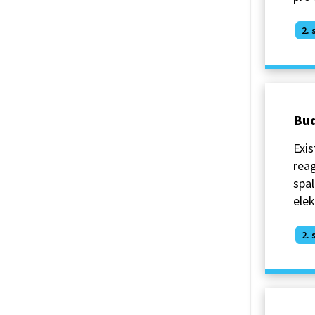
2. 
Bud
Exis
reag
spal
elek
2. 