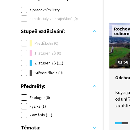
s pracovními listy
s materiály v ukrajinštině (0)
Rozhov
Stupeň vzdělávání:
odborn
Předškolní (0)
1. stupeň ZŠ (0)
01:58
2. stupeň ZŠ (11)
Střední škola (9)
Odchod
Předměty:
Kdy a j
Ekologie (6)
od uhlí
za uhlí
Fyzika (1)
mixu? A
Zeměpis (11)
tepeln
a uheln
Témata: