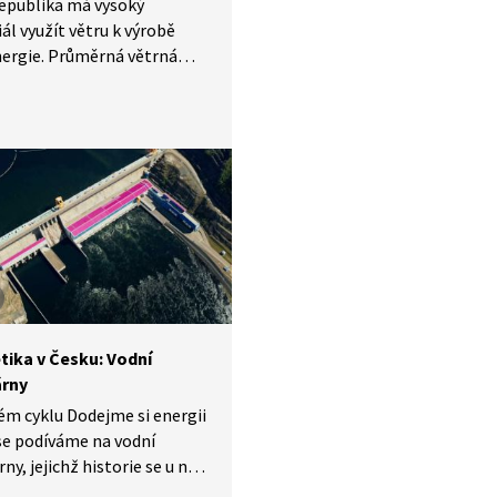
epublika má vysoký
ál využít větru k výrobě
nergie. Průměrná větrná
rna dokáže vyrobit
ckou energii pro stovky
stí. Při nastavení
ých podmínek z ní mohou
vat uživatelé, obce i životní
dí. Jak na to?
tika v Česku: Vodní
árny
ém cyklu Dodejme si energii
se podíváme na vodní
ny, jejichž historie se u nás
psát již koncem 19. století.