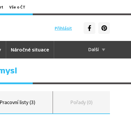
rt
Vše o ČT
Přihlásit
y
Náročné situace
Další
mysl
Pracovní listy (3)
Pořady (0)