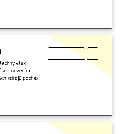
)
Všechny však
ojů a omezením
kých zdrojů pochází