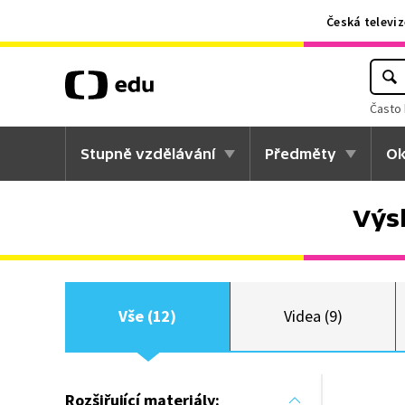
Česká televiz
Často 
Stupně vzdělávání
Předměty
Ok
Výs
Vše (12)
Videa (9)
Rozšiřující materiály: