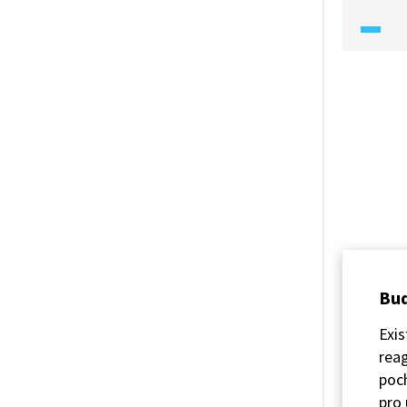
Uvidíme
elektrá
i přečer
Bud
Exis
reag
poch
pro 