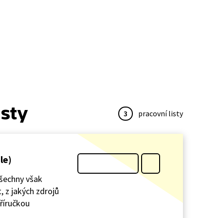
isty
3
pracovní listy
le)
Všechny však
, z jakých zdrojů
příručkou