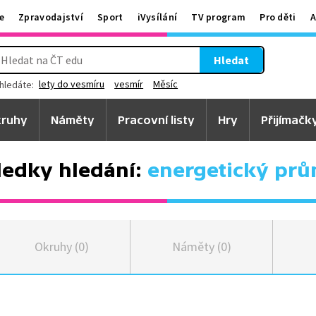
e
Zpravodajství
Sport
iVysílání
TV program
Pro děti
A
Hledat
lety do vesmíru
vesmír
Měsíc
hledáte:
ruhy
Náměty
Pracovní listy
Hry
Přijímačk
ledky hledání:
energetický prů
Okruhy (0)
Náměty (0)