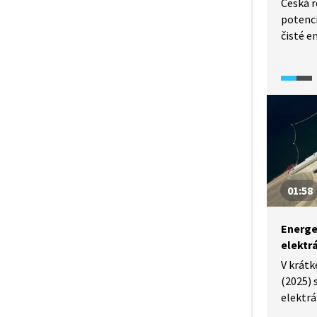
Česká r
potenci
čisté e
elektrá
elektri
domácno
rozumn
profito
prostře
01:58
Energe
elektr
V krátk
(2025) 
elektrár
začala 