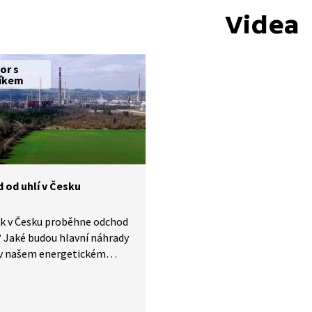
Videa
or s
íkem
 od uhlí v Česku
ak v Česku proběhne odchod
? Jaké budou hlavní náhrady
 v našem energetickém
 co se stane s odstavenými
ými elektrárnami
ými doly? Na to odpoví