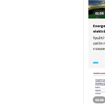
01:58
Energe
elektr
Využití
zatím 
v souse
budouc
u nás a
vyplat
v krátk
(2025).
03:06