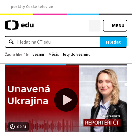
portály České televize
MENU
Hledat
vesmír
Měsíc
lety do vesmíru
Často hledáte:
02:31