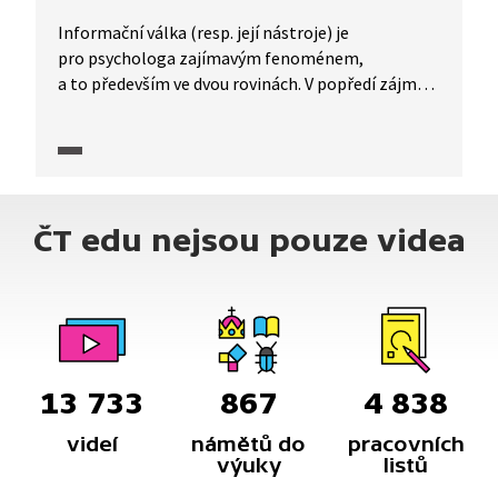
Informační válka (resp. její nástroje) je
pro psychologa zajímavým fenoménem,
a to především ve dvou rovinách. V popředí zájmu
stojí psychologie přesvědčování, tedy techniky,
jejichž cílem je člověka zmanipulovat a vnutit mu
konkrétní názor. Důležitá je ale i rovina
sociologická, protože současný svět, společnost
a způsob žití s sebou přinášejí kromě výhod také
ČT edu nejsou pouze videa
sociální nejistotu a neukotvenost, což nahrává
manipulátorům.
13 733
867
4 838
videí
námětů do
pracovních
výuky
listů