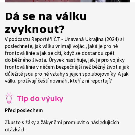
Dá se na válku
zvyknout?
V podcastu Reportéři ČT - Unavená Ukrajina (2024) si
poslechnete, jak válku vnímají vojáci, jaká je pro ně
frontová linie a jak se cítí, když se dostanou zpět
do běžného života. Úryvek nastiňuje, jak je pro vojáky
frontová linie v něčem bezpečnější než běžný život a jak
důležité jsou pro ně vztahy s jejich spolubojovníky. A jak
válku prožívají čeští novináři, kteří z ní reportují?
Tip do výuky
Před poslechem
Zkuste s žáky a žákyněmi promluvit o následujících
otázkách: