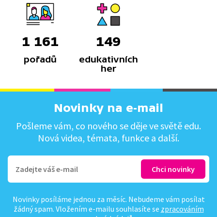
1 161
149
pořadů
edukativních
her
Novinky na e-mail
Pošleme vám, co nového se děje ve světě edu.
Nová videa, témata, funkce a další.
Novinky posíláme jednou za měsíc. Nebudeme vám posílat
žádný spam. Vložením e-mailu souhlasíte se
zpracováním