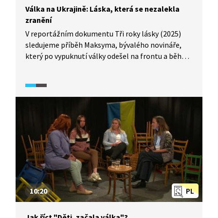
Válka na Ukrajině: Láska, která se nezalekla
zranění
V reportážním dokumentu Tři roky lásky (2025)
sledujeme příběh Maksyma, bývalého novináře,
který po vypuknutí války odešel na frontu a během
bojů přišel o ruku a obě nohy. Jeho přítelkyně
Natálie zůstává po celou dobu po jeho boku.
Maksym otevřeně říká, že by chápal, kdyby ho
po takových zraněních opustila, válka rozbila
mnoho vztahů. Natálie ho ale nikdy neopustila ani
mu nic nevyčítala. Jejich příběh ukazuje, jak válka
zasahuje nejen těla, ale i partnerské vztahy, plány
do budoucna a představy o životě. Zároveň je
svědectvím o důvěře, loajalitě a o tom, že láska
může mít mnoho podob i v extrémních
podmínkách.
10:20
PL
Jak říct "Děti, začala válka"?