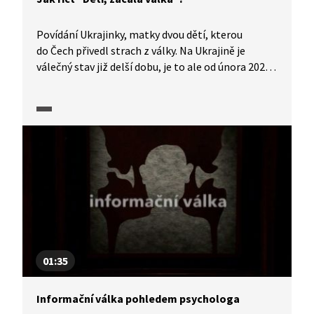
Povídání Ukrajinky, matky dvou dětí, kterou
do Čech přivedl strach z války. Na Ukrajině je
válečný stav již delší dobu, je to ale od února 2022
jiné? Jaký okamžik rozhodl, že matka zabalila
věci, děti a odešla ze svého domova? Co jí běželo
hlavou při balení, když věděla, že za hodinu odjíždí
vlak "do bezpečí"? Jak mluvit s ukrajinskými dětmi
o válce, kvůli které odcházejí od svých rodin?
01:35
Informační válka pohledem psychologa