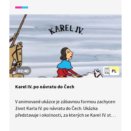
Sissi.
02:40
PL
Karel IV. po návratu do Čech
V animované ukázce je zábavnou formou zachycen
život Karla IV. po návratu do Čech. Ukázka
představuje i okolnosti, za kterých se Karel IV. stal
římským a českým králem a římským císařem.