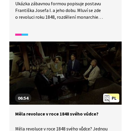
Ukázka zábavnou formou popisuje postavu
Františka Josefa I. a jeho dobu. Mluví se zde
o revoluci roku 1848, rozdělení monarchie
na Rakousko-Uhersko, ale i o manželce císaře
Sissi.
06:54
PL
Měla revoluce v roce 1848 svého vůdce?
Měla revoluce v roce 1848 svého vůdce? Jednou