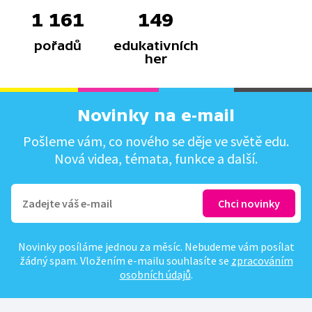
1 161
149
pořadů
edukativních
her
Novinky na e-mail
Pošleme vám, co nového se děje ve světě edu.
Nová videa, témata, funkce a další.
Novinky posíláme jednou za měsíc. Nebudeme vám posílat
žádný spam. Vložením e-mailu souhlasíte se
zpracováním
osobních údajů
.