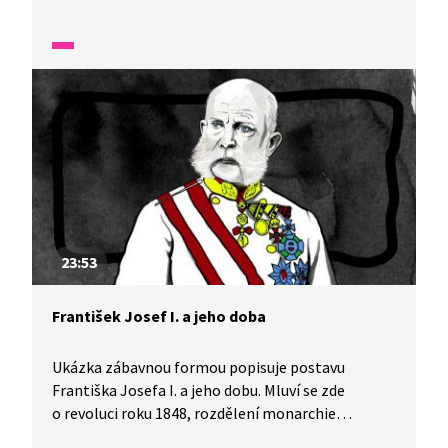
jeho vlády se monarchie rozdělila na Rakousko-
Uhersko. Maďaři si tak o mnohém mohli
rozhodovat samostatně. Češi toužili
po samostatnosti také, proto v průběhu 1.
světové války bojovali v legiích proti Rakouskému
císařství. Konce války se František Josef I. nedožil,
Rakousko válku prohrálo a říše se rozpadla
na menší státy.
23:53
František Josef I. a jeho doba
Ukázka zábavnou formou popisuje postavu
Františka Josefa I. a jeho dobu. Mluví se zde
o revoluci roku 1848, rozdělení monarchie
na Rakousko-Uhersko, ale i o manželce císaře