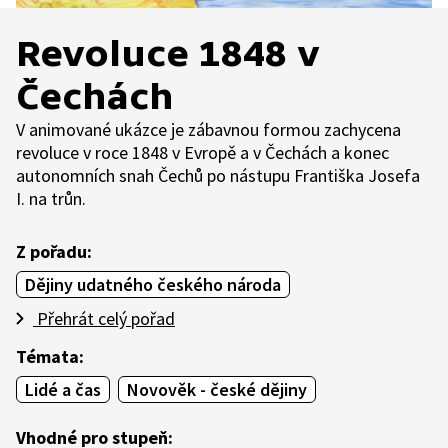
Revoluce 1848 v
Čechách
V animované ukázce je zábavnou formou zachycena
revoluce v roce 1848 v Evropě a v Čechách a konec
autonomních snah Čechů po nástupu Františka Josefa
I. na trůn.
Z pořadu:
Dějiny udatného českého národa
Přehrát celý pořad
Témata:
Lidé a čas
Novověk - české dějiny
Vhodné pro stupeň: