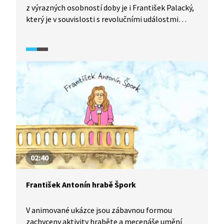
z výrazných osobností doby je i František Palacký,
který je v souvislosti s revolučními událostmi
spojován zejména svým „Psaním do Frankfurtu".
Jak byl tehdy vnímán koncept střední Evropy?
A jakou roli sehrál během revoluce Josef Václav
Frič? Na tyto i další otázky odpovídají historici
v pořadu Historie.cs.
02:40
František Antonín hrabě Špork
V animované ukázce jsou zábavnou formou
zachyceny aktivity hraběte a mecenáše umění