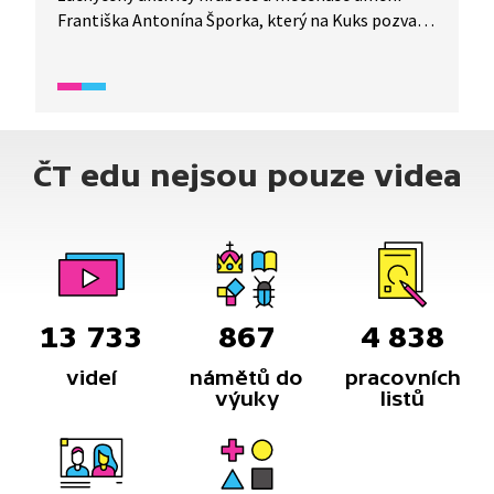
Františka Antonína Šporka, který na Kuks pozval
Matyáše Brauna a také na svém pozemku
financoval špitál.
ČT edu nejsou pouze videa
13 733
867
4 838
videí
námětů do
pracovních
výuky
listů