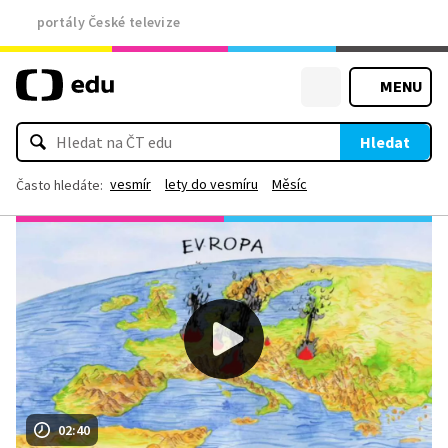
portály České televize
MENU
Hledat
vesmír
lety do vesmíru
Měsíc
Často hledáte:
02:40