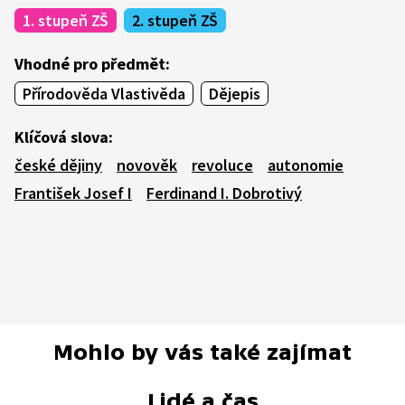
1. stupeň ZŠ
2. stupeň ZŠ
Vhodné pro předmět:
Přírodověda Vlastivěda
Dějepis
Klíčová slova:
české dějiny
novověk
revoluce
autonomie
František Josef I
Ferdinand I. Dobrotivý
Mohlo by vás také zajímat
Lidé a čas