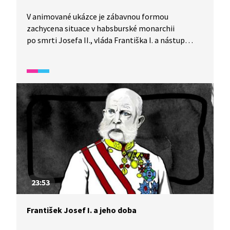
V animované ukázce je zábavnou formou
zachycena situace v habsburské monarchii
po smrti Josefa II., vláda Františka I. a nástup
absolutismu.
23:53
František Josef I. a jeho doba