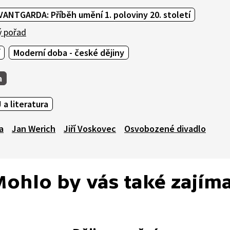
NTGARDA: Příběh umění 1. poloviny 20. století
ý pořad
Moderní doba - české dějiny
a
 a literatura
a
Jan Werich
Jiří Voskovec
Osvobozené divadlo
ohlo by vás také zajím