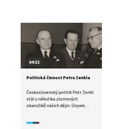
poloviny 20. století (2025) ozřejmí
východiska ruského divadelního
konstruktivismu i vznik a tvůrčí
principy raného Osvobozeného
divadla.
04:32
Politická činnost Petra Zenkla
Československý politik Petr Zenkl
stál u několika zlomových
okamžiků našich dějin. Úryvek
z dokumentu Třetí republika (2017)
popisuje zejména jeho poválečnou
politickou činnost, kdy byl