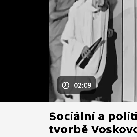
02:09
Sociální a poli
tvorbě Voskovc