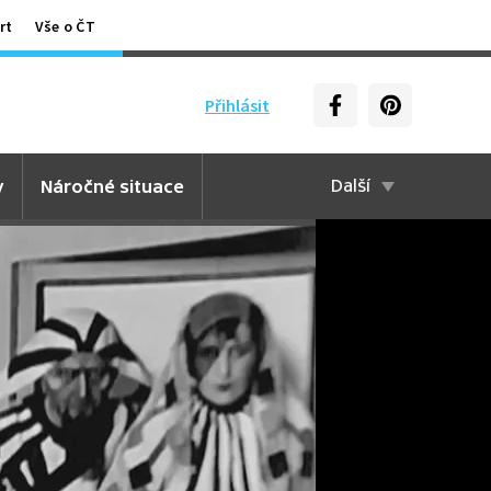
rt
Vše o ČT
Přihlásit
y
Náročné situace
Další