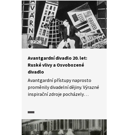
předsedou národně socialistické
strany a po volbách v roce 1946
také místopředsedou vlády.
Ve videu zazní více i o jeho
spojitosti s únorem 1948, kdy
inicioval demisi nekomunistických
02:26
ministrů.
Avantgardní divadlo 20. let:
Ruské vlivy a Osvobozené
divadlo
Avantgardní přístupy naprosto
proměnily divadelní dějiny. Výrazné
inspirační zdroje pocházely
zejména z Ruska, jehož
představitelé ovlivnili i naše tvůrce,
kteří stáli u zrodu Osvobozeného
divadla (tehdy ještě bez ikonické
dvojice V+W). Pasáž