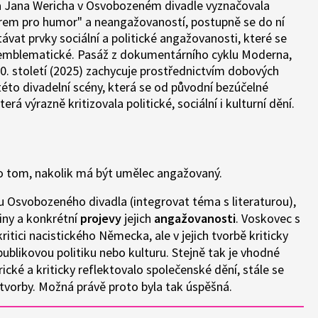
 a Jana Wericha v Osvobozeném divadle vyznačovala
rem pro humor" a neangažovaností, postupně se do ní
ávat prvky sociální a politické angažovanosti, které se
 emblematické. Pasáž z dokumentárního cyklu Moderna,
0. století (2025) zachycuje prostřednictvím dobových
to divadelní scény, která se od původní bezúčelné
erá výrazně kritizovala politické, sociální i kulturní dění.
 tom, nakolik má být umělec angažovaný.
u Osvobozeného divadla (integrovat téma s literaturou),
iny a konkrétní
projevy
jejich
angažovanosti
. Voskovec s
itici nacistického Německa, ale v jejich tvorbě kriticky
epublikovou politiku nebo kulturu. Stejně tak je vhodné
irické a kriticky reflektovalo společenské dění, stále se
é tvorby. Možná právě proto byla tak úspěšná.