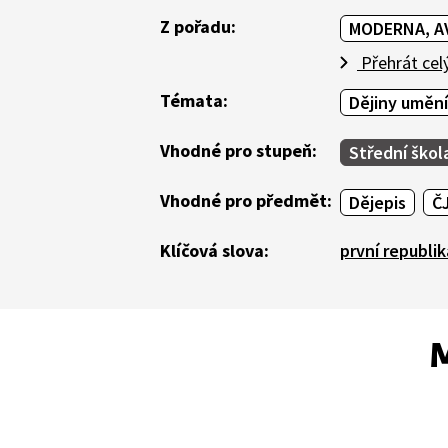
Z pořadu:
MODERNA, AVA
Přehrát cel
Témata:
Dějiny umění
Vhodné pro stupeň:
Střední škol
Vhodné pro předmět:
Dějepis
ČJ
Klíčová slova:
první republik
M