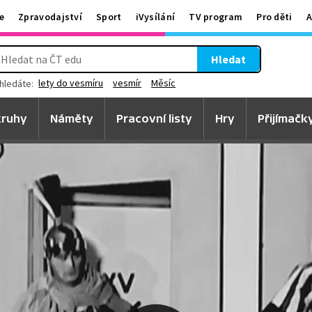
e
Zpravodajství
Sport
iVysílání
TV program
Pro děti
A
Hledat
lety do vesmíru
vesmír
Měsíc
hledáte:
ruhy
Náměty
Pracovní listy
Hry
Přijímačk