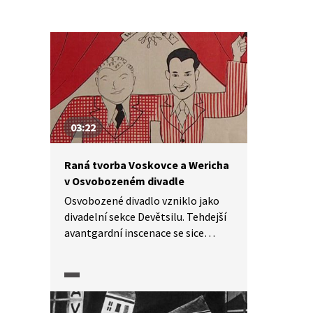
03:22
Raná tvorba Voskovce a Wericha
v Osvobozeném divadle
Osvobozené divadlo vzniklo jako
divadelní sekce Devětsilu. Tehdejší
avantgardní inscenace se sice
zapsaly do divadelních dějin, ale
skutečnou ikonu z něj vytvořila až
po několika letech dvojice Jiří
Voskovec a Jan Werich. Pasáž
z dokumentárního cyklu Moderna,