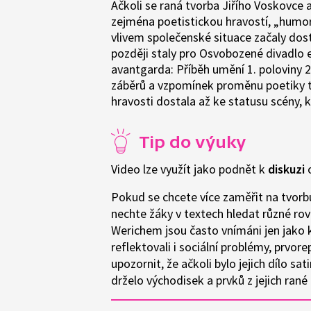
Ačkoli se raná tvorba Jiřího Voskovce
zejména poetistickou hravostí, „humo
vlivem společenské situace začaly dost
později staly pro Osvobozené divadlo
avantgarda: Příběh umění 1. poloviny 2
záběrů a vzpomínek proměnu poetiky té
hravosti dostala až ke statusu scény, kt
Tip do výuky
Video lze využít jako podnět k
diskuzi
o
Pokud se chcete více zaměřit na tvorb
nechte žáky v textech hledat různé rov
Werichem jsou často vnímáni jen jako kr
reflektovali i sociální problémy, prvor
upozornit, že ačkoli bylo jejich dílo sat
drželo východisek a prvků z jejich ran