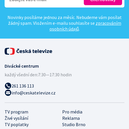
Novinky posíláme jednou za měsíc. Nebudeme vám posílat
žádný spam. Vložením e-mailu souhlasíte se
zpracováním
osobních údajů
.