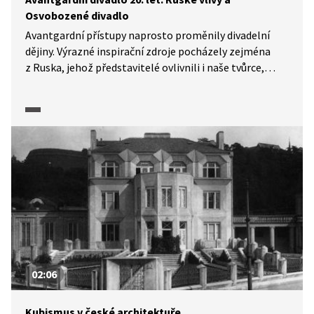
Osvobozené divadlo
Avantgardní přístupy naprosto proměnily divadelní
dějiny. Výrazné inspirační zdroje pocházely zejména
z Ruska, jehož představitelé ovlivnili i naše tvůrce,
kteří stáli u zrodu Osvobozeného divadla (tehdy ještě
bez ikonické dvojice V+W). Pasáž z dokumentárního
cyklu Moderna, avantgarda: Příběh umění 1. poloviny
20. století (2025) ozřejmí východiska ruského
divadelního konstruktivismu i vznik a tvůrčí principy
raného Osvobozeného divadla.
02:06
Kubismus v české architektuře