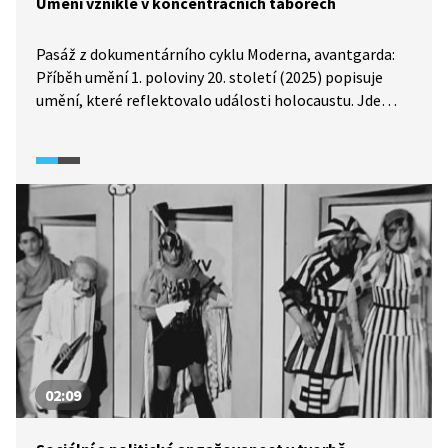
Umění vzniklé v koncentračních táborech
Pasáž z dokumentárního cyklu Moderna, avantgarda:
Příběh umění 1. poloviny 20. století (2025) popisuje
umění, které reflektovalo události holocaustu. Jde
o umělecká díla, která vznikla v koncentračních
táborech. Video prostřednictvím komentáře
a dobových záběrů zobrazuje díla výtvarného umění
a inscenaci dětské opery Brundibár, která byla
nacvičena pro propagandistické potřeby nacistů
v souvislosti s návštěvou Mezinárodního výboru
Červeného kříže v roce 1944.
02:09