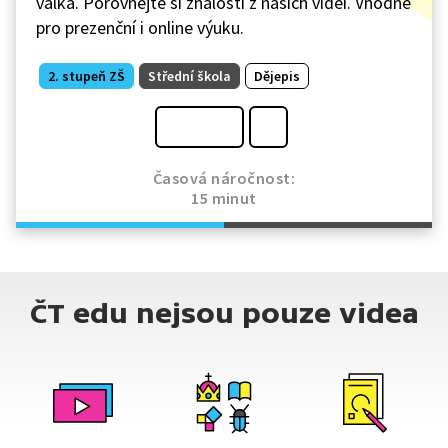
válka. Porovnejte si znalosti z našich videí. Vhodné
pro prezenční i online výuku.
2. stupeň ZŠ
Střední škola
Dějepis
Časová náročnost:
15 minut
ČT edu nejsou pouze videa