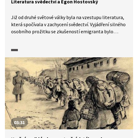
Literatura svědectví a Egon Hostovský
Již od druhé světové války byla na vzestupu literatura,
která spočívala v zachycení svědectví. Vyjádření silného
osobního prožitku se zkušeností emigranta bylo
z českých spisovatelů typické i pro Egona
Hostovského. Ukázka z dokumentárního cyklu
Moderna, avantgarda: Příběh umění 1. poloviny 20.
století (2025) zařazuje Hostovského dílo do kontextu
literatury svědectví a seznamuje nás s ukázkami z jeho
díla.
03:31