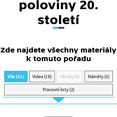
poloviny 20.
století
Zde najdete všechny materiály
k tomuto pořadu
Vše (21)
Videa (18)
Okruhy (0)
Náměty (1)
Pracovní listy (2)