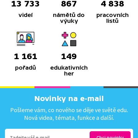
13 733
867
4 838
videí
námětů do
pracovních
výuky
listů
1 161
149
pořadů
edukativních
her
Novinky na e-mail
Pošleme vám, co nového se děje ve světě edu.
Nová videa, témata, funkce a další.