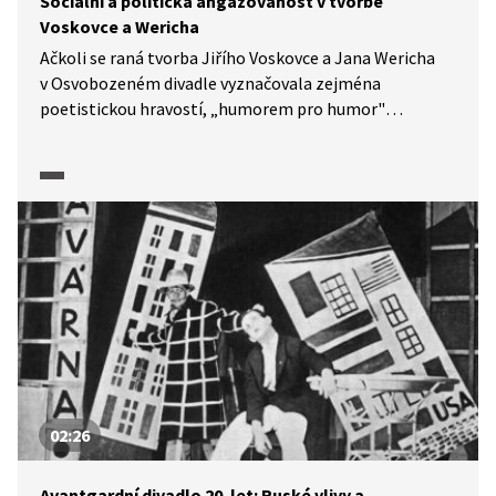
Sociální a politická angažovanost v tvorbě
Voskovce a Wericha
Ačkoli se raná tvorba Jiřího Voskovce a Jana Wericha
v Osvobozeném divadle vyznačovala zejména
poetistickou hravostí, „humorem pro humor"
a neangažovaností, postupně se do ní vlivem
společenské situace začaly dostávat prvky sociální
a politické angažovanosti, které se později staly
pro Osvobozené divadlo emblematické. Pasáž
z dokumentárního cyklu Moderna, avantgarda: Příběh
umění 1. poloviny 20. století (2025) zachycuje
prostřednictvím dobových záběrů a vzpomínek
proměnu poetiky této divadelní scény, která se
od původní bezúčelné hravosti dostala až ke statusu
scény, která výrazně kritizovala politické, sociální
i kulturní dění.
02:26
Avantgardní divadlo 20. let: Ruské vlivy a