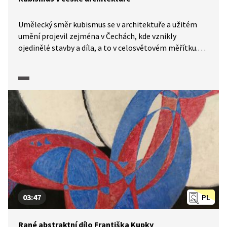
Umělecký směr kubismus se v architektuře a užitém
umění projevil zejména v Čechách, kde vznikly
ojedinělé stavby a díla, a to v celosvětovém měřítku.
Pasáž z dokumentárního cyklu Moderna, avantgarda:
Příběh umění 1. poloviny 20. století (2025) představuje
zejména významná jména kubistické architektury
(Gočár, Chochol, Janák) a příklady ukázkových staveb
(např. Dům U Černé Matky Boží, Kovařovicova vila
či dům v Neklanově ulici). Průvodci ve videu nám jsou
herci Jiří Havelka a Ondřej Cihlář.
03:47
PL
Rané abstraktní dílo Františka Kupky