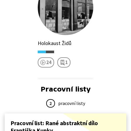
Holokaust Židů
24
1
Pracovní listy
2
pracovní listy
Pracovní list: Rané abstraktní dílo
Františka Kupky