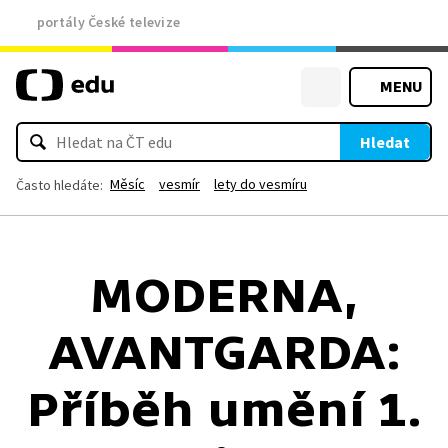
portály České televize
MENU
Hledat
Měsíc
vesmír
lety do vesmíru
Často hledáte:
MODERNA,
AVANTGARDA:
Příběh umění 1.