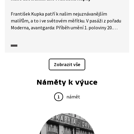
František Kupka patří k našim nejuznávanějším
malířům, a to i ve světovém měřítku. V pasáži z pořadu
Moderna, avantgarda: Příběh umění 1. poloviny 20.
století (2025) je představena jeho raná abstraktní
tvorba, do které patří i slavné dílo Amorfa. Dvojbarevná
fuga, které je považováno za vůbec první dílo
abstraktního umění. Pasáž popisuje inspirační zdroje
a proces tvorby jak tohoto díla, tak i jiných z Kupkovy
Zobrazit vše
rané etapy.
Náměty k výuce
1
námět