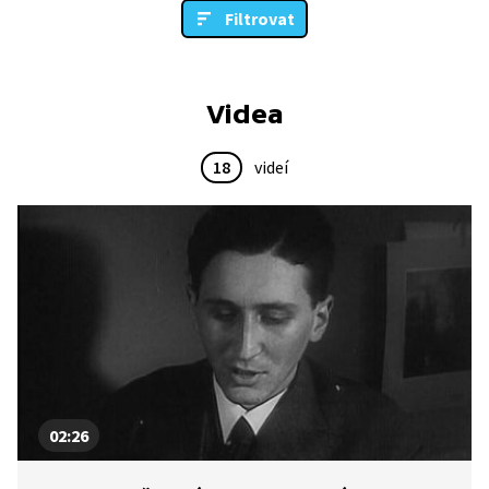
Filtrovat
Videa
18
videí
02:26