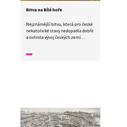
Bitva na Bílé hoře
Nejznámější bitvu, která pro české
nekatolické stavy nedopadla dobře
a ovlinila vývoj českých zemí
na mnoho staletí, se vyplatí znát.
V bitvě na Bílé hoře u Prahy proti
sobě stáli Habsburkové a zástupci
českých stavů, kteří chtěli svobodu
náboženského vyznání. Česká
šlechta a měšťani v ní byli poraženi
a Habsburkové upevnili jsou moc.
Nekatolíci přišli o majetek i práva
a často museli ze země odejít. Mezi
nimi byl i učitel národů J. A.
Komenský.