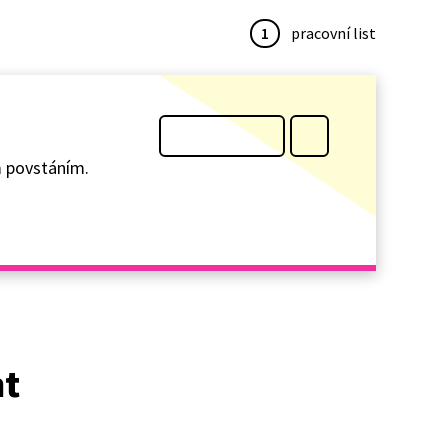
1
pracovní list
m povstáním.
at