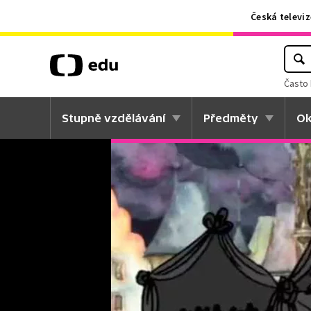
Česká televiz
Často 
Stupně vzdělávání
Předměty
Ok