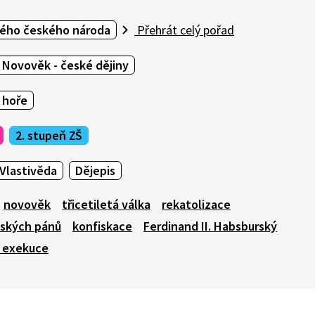
ného českého národa
Přehrát celý pořad
Novověk - české dějiny
é hoře
2. stupeň ZŠ
Vlastivěda
Dějepis
novověk
třicetiletá válka
rekatolizace
eských pánů
konfiskace
Ferdinand II. Habsburský
 exekuce