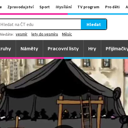
e
Zpravodajství
Sport
iVysílání
TV program
Pro děti
A
Hledat
vesmír
lety do vesmíru
Měsíc
hledáte:
ruhy
Náměty
Pracovní listy
Hry
Přijímačk