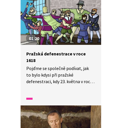
01:20
Pražská defenestrace v roce
1618
Pojďme se společně podívat, jak
to bylo kdysi při pražské
defenestraci, kdy 23. května v roce
1618 vyhodili čeští stavové z oken
pražského hradu tři úředníky. Touto
defenestrací začalo pražské
povstání českých stavů proti
Habsburkům. V rozhodující bitvě
na Bílé hoře v roce 1620 stavovské
vojsko prohrálo. Habsburkové se