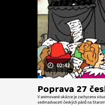
02:42
Poprava 27 čes
V animované ukázce je zachycena situa
sedmadvaceti českých pánů na Staro