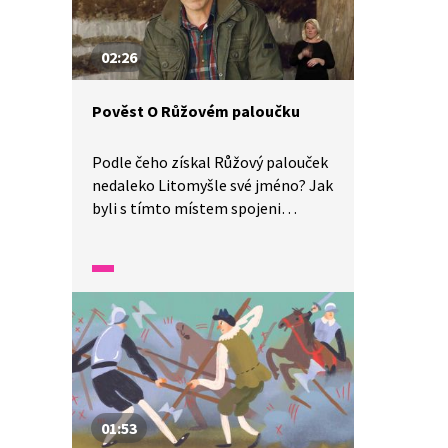
vrátili na český trůn a zůstali
na něm skoro 300 let.
02:26
Pověst O Růžovém paloučku
Podle čeho získal Růžový palouček
nedaleko Litomyšle své jméno? Jak
byli s tímto místem spojeni
vyhnanci po bitvě na Bílé hoře? A co
tajemného se o něm vypráví? A co
zachránilo Růžový palouček
před rozoráním? Poslouchejte
vyprávění ze Starých pověstí
českých, které je tlumočeno
do znakového jazyka.
01:53