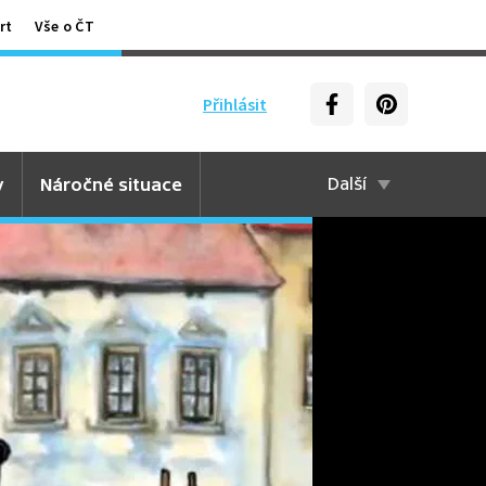
rt
Vše o ČT
Přihlásit
y
Náročné situace
Další