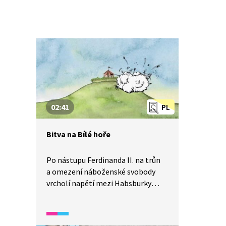
02:41
PL
Bitva na Bílé hoře
Po nástupu Ferdinanda II. na trůn
a omezení náboženské svobody
vrcholí napětí mezi Habsburky
a českými stavy. Roku 1620 pak
dochází k rozhodující bitvě na Bílé
hoře.