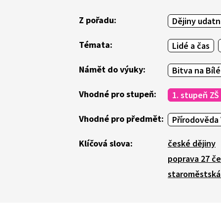
Z pořadu:
Dějiny udat
Témata:
Lidé a čas
Námět do výuky:
Bitva na Bíl
Vhodné pro stupeň:
1. stupeň ZŠ
Vhodné pro předmět:
Přírodověda 
Klíčová slova:
české dějiny
poprava 27 č
staroměstská