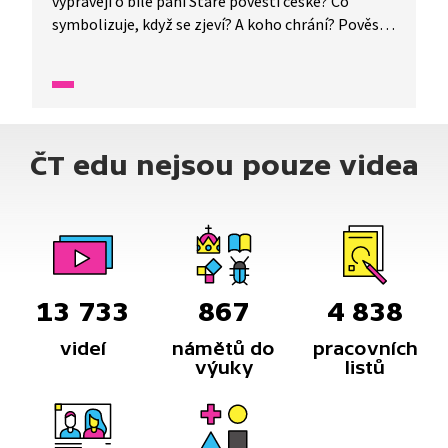
vyprávějí o bílé paní Staré pověsti české? Co
symbolizuje, když se zjeví? A koho chrání? Pověst
je tlumočena do znakového jazyka pro neslyšící.
ČT edu nejsou pouze videa
13 733
867
4 838
videí
námětů do
pracovních
výuky
listů