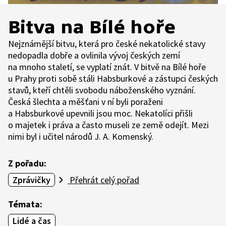
Bitva na Bílé hoře
Nejznámější bitvu, která pro české nekatolické stavy
nedopadla dobře a ovlinila vývoj českých zemí
na mnoho staletí, se vyplatí znát. V bitvě na Bílé hoře
u Prahy proti sobě stáli Habsburkové a zástupci českých
stavů, kteří chtěli svobodu náboženského vyznání.
Česká šlechta a měšťani v ní byli poraženi
a Habsburkové upevnili jsou moc. Nekatolíci přišli
o majetek i práva a často museli ze země odejít. Mezi
nimi byl i učitel národů J. A. Komenský.
Z pořadu:
Zprávičky
Přehrát celý pořad
Témata:
Lidé a čas