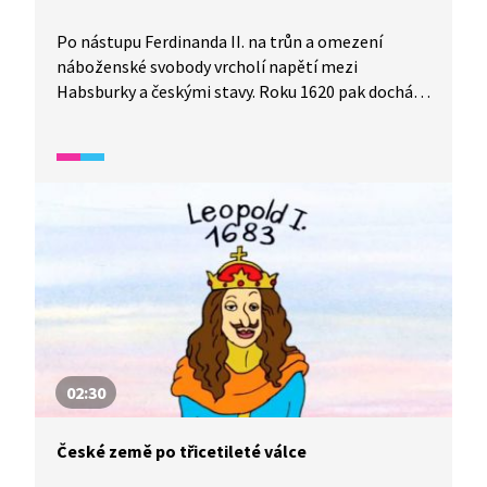
Po nástupu Ferdinanda II. na trůn a omezení
náboženské svobody vrcholí napětí mezi
Habsburky a českými stavy. Roku 1620 pak dochází
k rozhodující bitvě na Bílé hoře.
02:30
České země po třicetileté válce