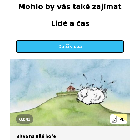
Mohlo by vás také zajímat
Lidé a čas
Další videa
02:41
PL
Bitva na Bílé hoře