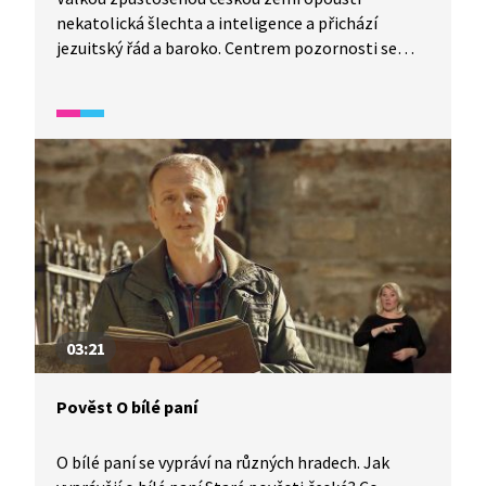
nekatolická šlechta a inteligence a přichází
jezuitský řád a baroko. Centrem pozornosti se
opět stává Bůh.
03:21
Pověst O bílé paní
O bílé paní se vypráví na různých hradech. Jak