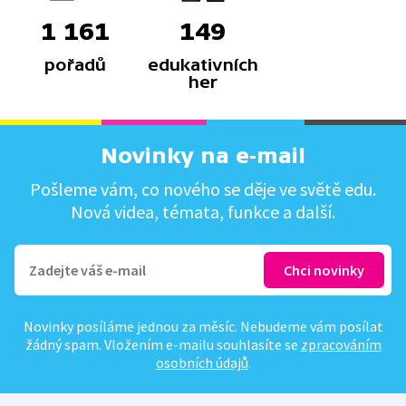
1 161
149
pořadů
edukativních
her
Novinky na e-mail
Pošleme vám, co nového se děje ve světě edu.
Nová videa, témata, funkce a další.
Novinky posíláme jednou za měsíc. Nebudeme vám posílat
žádný spam. Vložením e-mailu souhlasíte se
zpracováním
osobních údajů
.