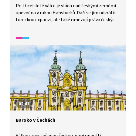
Po třicetileté válce je vláda nad českými zeměmi
upevněna v rukou Habsburků. Daří se jim odvrátit
tureckou expanzi, ale také omezují práva českých
poddaných.
02:41
Baroko v Čechách
Válkou zpustošenou českou zemi opouští