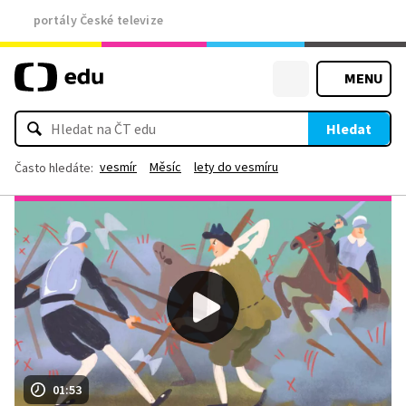
portály České televize
MENU
Hledat
vesmír
Měsíc
lety do vesmíru
Často hledáte:
01:53