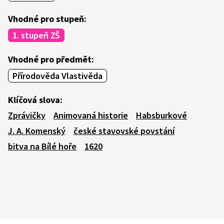
Vhodné pro stupeň:
1. stupeň ZŠ
Vhodné pro předmět:
Přírodověda Vlastivěda
Klíčová slova:
Zprávičky
Animovaná historie
Habsburkové
J. A. Komenský
české stavovské povstání
bitva na Bílé hoře
1620