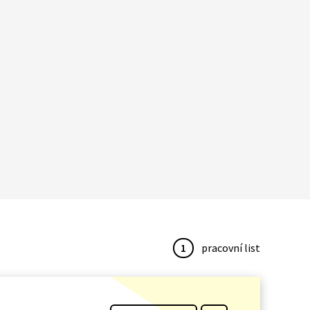
1
pracovní list