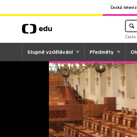
Česká televiz
Často 
Stupně vzdělávání
Předměty
Ok