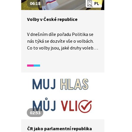
06:18
PL
Volby v České republice
V dnešním díle pořadu Politika se
nás týká se dozvíte vše o volbách.
Co to volby jsou, jaké druhy voleb
máme u nás v České republice a jak
fungují. A jak se máme rozhodnout,
koho máme volit? I to se dozvíte.
02:53
ČR jako parlamentní republika