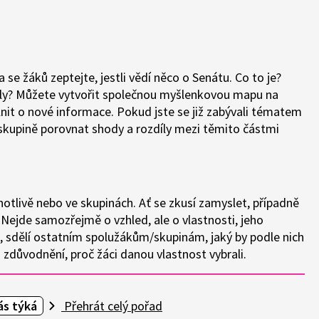
 se žáků zeptejte, jestli vědí něco o Senátu. Co to je?
oly? Můžete vytvořit společnou myšlenkovou mapu na
lnit o nové informace. Pokud jste se již zabývali tématem
kupině porovnat shody a rozdíly mezi těmito částmi
otlivě nebo ve skupinách. Ať se zkusí zamyslet, případně
. Nejde samozřejmě o vzhled, ale o vlastnosti, jeho
 sdělí ostatním spolužákům/skupinám, jaký by podle nich
zdůvodnění, proč žáci danou vlastnost vybrali.
ás týká
Přehrát celý pořad