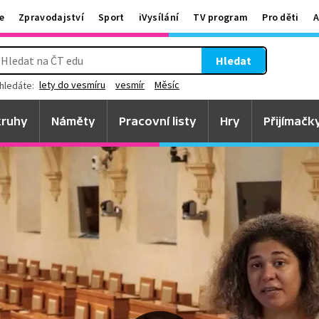
e
Zpravodajství
Sport
iVysílání
TV program
Pro děti
A
Hledat
lety do vesmíru
vesmír
Měsíc
hledáte:
ruhy
Náměty
Pracovní listy
Hry
Přijímačk