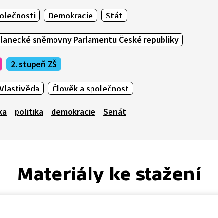
olečnosti
Demokracie
Stát
slanecké sněmovny Parlamentu České republiky
2. stupeň ZŠ
Vlastivěda
Člověk a společnost
ka
politika
demokracie
Senát
Materiály ke stažení