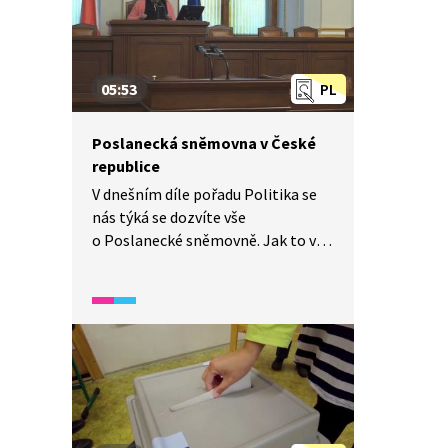
05:53
PL
Poslanecká sněmovna v České
republice
V dnešním díle pořadu Politika se
nás týká se dozvíte vše
o Poslanecké sněmovně. Jak to v ní
funguje, kdo jsou to poslanci,
politické strany a co je jejich
úkolem. Kolik jich je, jak často si je
volíme a co celý den po celé volební
období ve sněmovně dělají? I to se
dozvíte.