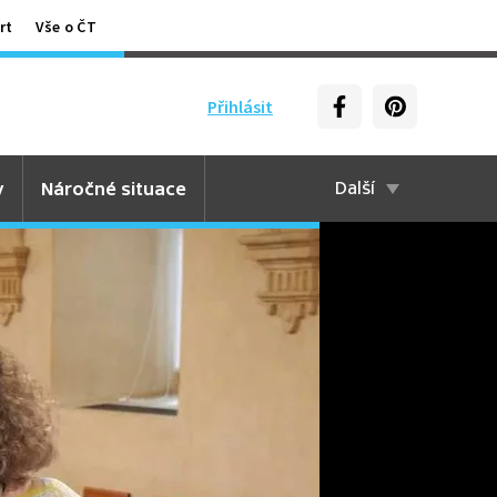
rt
Vše o ČT
Přihlásit
y
Náročné situace
Další