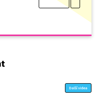
at
Další videa