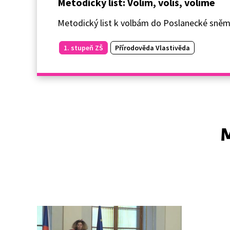
Metodický list: Volím, volíš, volíme
Metodický list k volbám do Poslanecké sněm
1. stupeň ZŠ
Přírodověda Vlastivěda
M