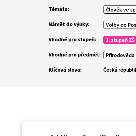
Témata:
Člověk ve sp
Námět do výuky:
Volby do Po
Vhodné pro stupeň:
1. stupeň ZŠ
Vhodné pro předmět:
Přírodověda 
Klíčová slova:
Česká republi