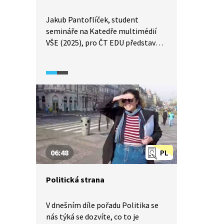
Jakub Pantoflíček, student
semináře na Katedře multimédií
VŠE (2025), pro ČT EDU představuje
Českou republiku jako parlamentní
republiku a vysvětluje rozdělení
moci mezi jednotlivé instituce.
Přibližuje roli parlamentu a jeho
dvou komor, prezidenta a předsedy
vlády i to, jak probíhá a k čemu
slouží legislativní proces.
Zdůrazňuje, že právě volby
rozhodují o tom, kdo bude přijímat
06:48
PL
zákony, které ovlivňují náš
každodenní život.
Politická strana
V dnešním díle pořadu Politika se
nás týká se dozvíte, co to je