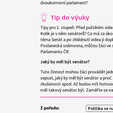
dvoukomorní parlament?
Tip do výuky
Tipy pro 1. stupeň: Před puštěním videa
Kolik je v něm senátorů? Co má za úk
téma Senát a po zhlédnutí videa ji dop
Poslanecká sněmovna, můžou žáci ve s
Parlamentu ČR.
Jaký by měl být senátor?
Tuto činnost mohou žáci provádět jedn
sepsat, jaký by měl být senátor a proč
zkušenosti apod. Až budou mít hotovo,
měl takový senátor být. Zaměřte se na 
Z pořadu:
Politika se n