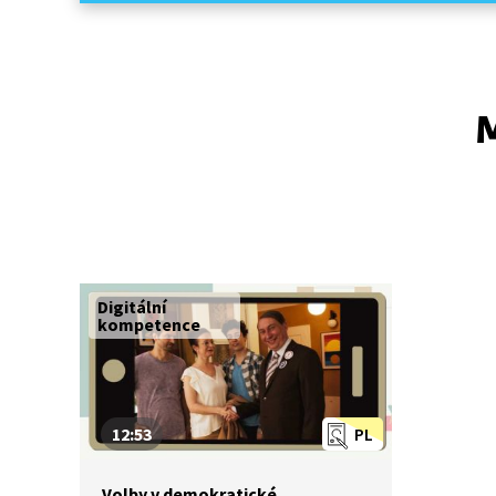
M
Digitální
kompetence
12:53
PL
Volby v demokratické