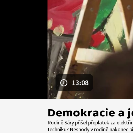
13:08
Demokracie a jej
Rodině Sáry přišel přeplatek za elektři
techniku? Neshody v rodině nakonec př