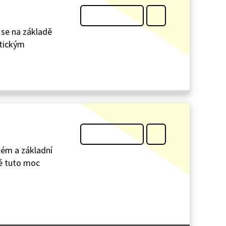
 se na základě
atickým
tém a základní
ré tuto moc