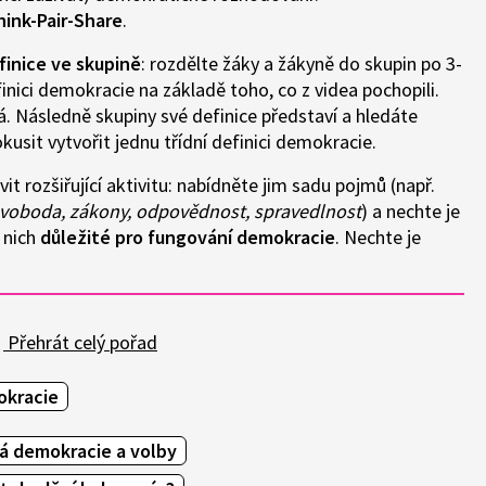
hink-Pair-Share
.
finice ve skupině
: rozdělte žáky a žákyně do skupin po 3-
efinici demokracie na základě toho, co z videa pochopili.
. Následně skupiny své definice představí a hledáte
sit vytvořit jednu třídní definici demokracie.
it rozšiřující aktivitu: nabídněte jim sadu pojmů (např.
 svoboda, zákony, odpovědnost, spravedlnost
) a nechte je
 nich
důležité pro fungování demokracie
. Nechte je
Přehrát celý pořad
kracie
á demokracie a volby