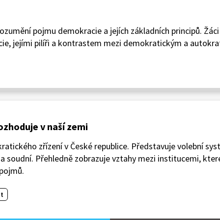
rozumění pojmu demokracie a jejích základních principů. Žáci
e, jejími pilíři a kontrastem mezi demokratickým a autokr
ozhoduje v naší zemi
atického zřízení v České republice. Představuje volební sys
 soudní. Přehledně zobrazuje vztahy mezi institucemi, kte
 pojmů.
t