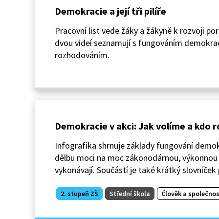
Demokracie a její tři pilíře
Pracovní list vede žáky a žákyně k rozvoji po
dvou videí seznamují s fungováním demokraci
rozhodováním.
Demokracie v akci: Jak volíme a kdo r
Infografika shrnuje základy fungování demokr
dělbu moci na moc zákonodárnou, výkonnou a
vykonávají. Součástí je také krátký slovníček
2. stupeň ZŠ
Střední škola
Člověk a společnos