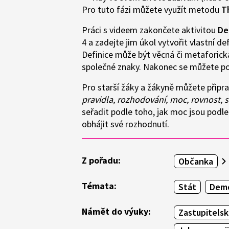
Pro tuto fázi můžete využít metodu
T
Práci s videem zakončete aktivitou
De
4 a zadejte jim úkol vytvořit vlastní d
Definice může být věcná či metaforická
společné znaky. Nakonec se můžete poku
Pro starší žáky a žákyně můžete připrav
pravidla, rozhodování, moc, rovnost,
seřadit podle toho, jak moc jsou podle
obhájit své rozhodnutí.
Z pořadu:
Občanka
Témata:
Stát
Demo
Námět do výuky:
Zastupitelsk