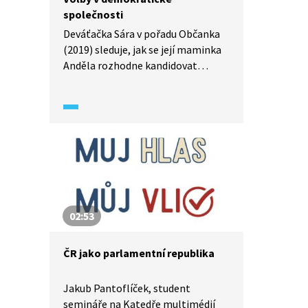
společnosti
Deváťačka Sára v pořadu Občanka
(2019) sleduje, jak se její maminka
Anděla rozhodne kandidovat
v komunálních volbách
do obecního zastupitelstva.
Z nadšené podpory se rychle stává
zodpovědnost – Sára má vytvořit
předvolební spot. Společně
s dalšími členy rodiny přibližují typy
voleb a jejich fungování v Česku
a význam svobodných voleb jako
jednoho ze základních pilířů
02:53
demokracie.
ČR jako parlamentní republika
Jakub Pantoflíček, student
semináře na Katedře multimédií