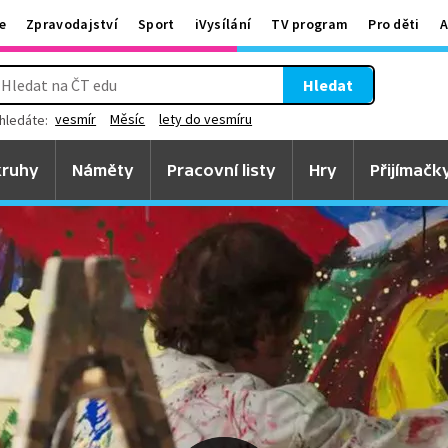
e
Zpravodajství
Sport
iVysílání
TV program
Pro děti
A
Hledat
vesmír
Měsíc
lety do vesmíru
hledáte:
ruhy
Náměty
Pracovní listy
Hry
Přijímačk