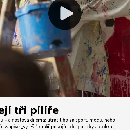
í tři pilíře
nu – a nastává dilema: utratit ho za sport, módu, nebo
ekvapivě „vyřeší“ malíř pokojů - despotický autokrat,