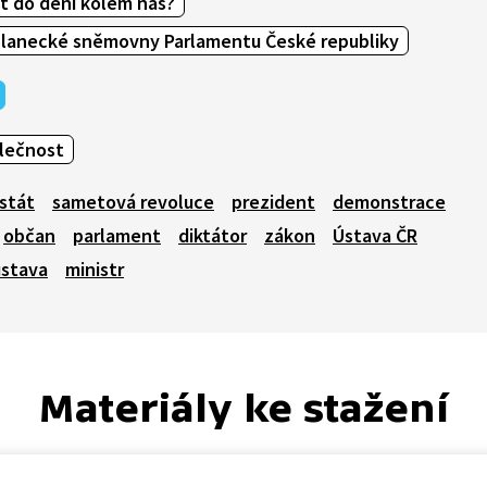
it do dění kolem nás?
slanecké sněmovny Parlamentu České republiky
olečnost
stát
sametová revoluce
prezident
demonstrace
občan
parlament
diktátor
zákon
Ústava ČR
ústava
ministr
Materiály ke stažení