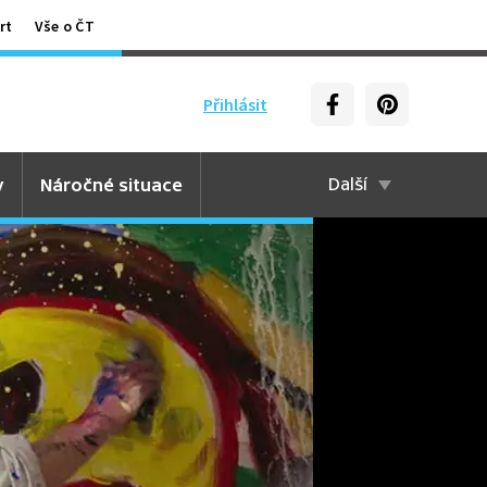
rt
Vše o ČT
Přihlásit
y
Náročné situace
Další