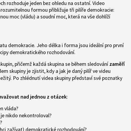
ech rozhoduje jeden bez ohledu na ostatní. Video
rozumitelnou formou přibližuje tři pilíře demokracie:
ou moc (vládu) a soudní moc, která na vše dohlíží
tu demokracie. Jeho délka i forma jsou ideální pro první
ncipy demokratického rozhodování.
 skupin, přičemž každá skupina se během sledování
zaměří
lem skupiny je zjistit, kdy a jak je daný pilíř ve videu
ležitý. Po zhlédnutí videa skupiny představí své poznatky
uvažovat nad jednou z otázek
:
en vláda?
 je nikdo nekontroloval?
e?
chci zažívat) demokratické rozhodování?