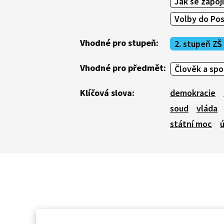
Jak se zapoj
Volby do Po
Vhodné pro stupeň:
2. stupeň ZŠ
Vhodné pro předmět:
Člověk a sp
Klíčová slova:
demokracie
soud
vláda
státní moc