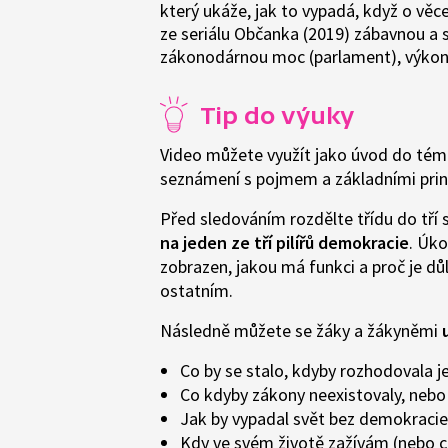
který ukáže, jak to vypadá, když o věc
ze seriálu Občanka (2019) zábavnou a s
zákonodárnou moc (parlament), výkonn
Tip do výuky
Video můžete využít jako úvod do téma
seznámení s pojmem a základními pri
Před sledováním rozdělte třídu do tří
na jeden ze tří pilířů demokracie
. Úko
zobrazen, jakou má funkci a proč je dů
ostatním.
Následně můžete se žáky a žákyněmi
Co by se stalo, kdyby rozhodovala j
Co kdyby zákony neexistovaly, nebo
Jak by vypadal svět bez demokraci
Kdy ve svém životě zažívám (nebo 