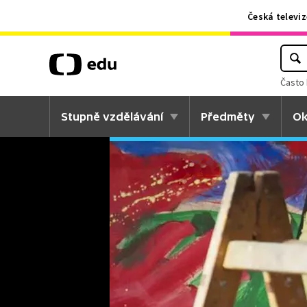
Česká televiz
Často 
Stupně vzdělávání
Předměty
Ok