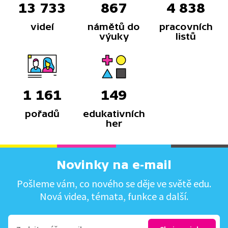
13 733
867
4 838
videí
námětů do
pracovních
výuky
listů
1 161
149
pořadů
edukativních
her
Novinky na e-mail
Pošleme vám, co nového se děje ve světě edu.
Nová videa, témata, funkce a další.