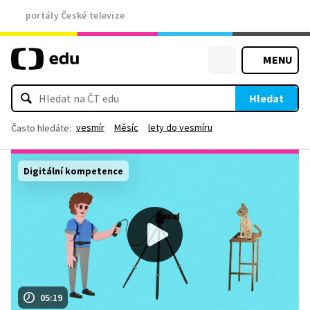
portály České televize
MENU
Hledat
vesmír
Měsíc
lety do vesmíru
Často hledáte:
Digitální kompetence
05:19