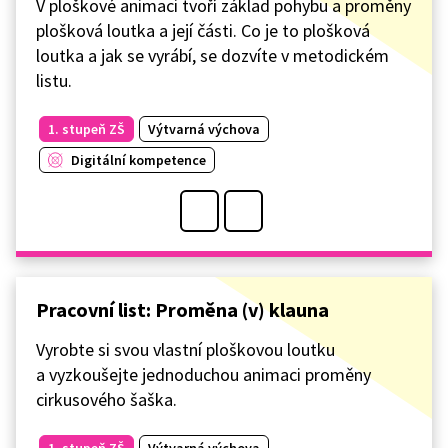
V ploškové animaci tvoří základ pohybu a proměny
plošková loutka a její části. Co je to plošková
loutka a jak se vyrábí, se dozvíte v metodickém
listu.
1. stupeň ZŠ
Výtvarná výchova
Digitální kompetence
Pracovní list: Proměna (v) klauna
Vyrobte si svou vlastní ploškovou loutku
a vyzkoušejte jednoduchou animaci proměny
cirkusového šaška.
1. stupeň ZŠ
Výtvarná výchova