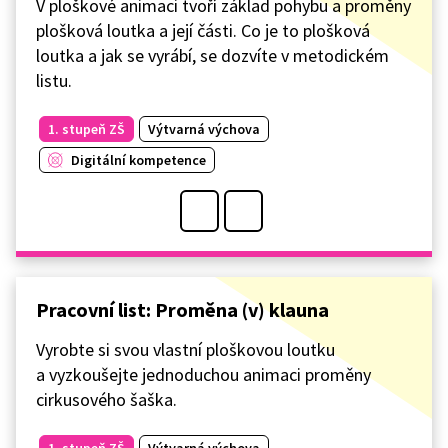
V ploškové animaci tvoří základ pohybu a proměny
plošková loutka a její části. Co je to plošková
loutka a jak se vyrábí, se dozvíte v metodickém
listu.
1. stupeň ZŠ
Výtvarná výchova
Digitální kompetence
Pracovní list: Proměna (v) klauna
Vyrobte si svou vlastní ploškovou loutku
a vyzkoušejte jednoduchou animaci proměny
cirkusového šaška.
1. stupeň ZŠ
Výtvarná výchova