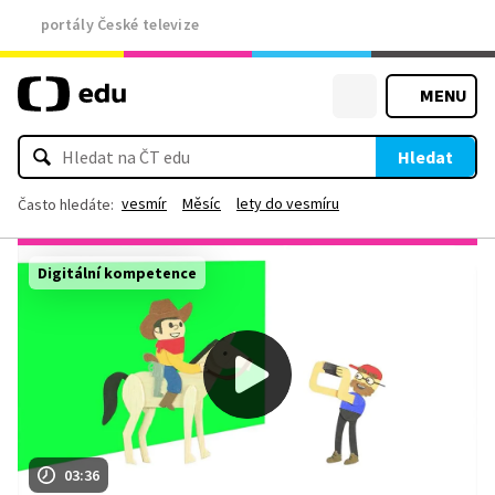
portály České televize
MENU
Hledat
vesmír
Měsíc
lety do vesmíru
Často hledáte:
Digitální kompetence
03:36