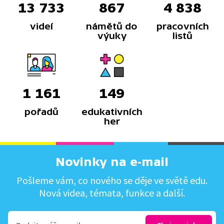
13 733
867
4 838
videí
námětů do
pracovních
výuky
listů
1 161
149
pořadů
edukativních
her
Novinky na e-mail
Pošleme vám, co nového se děje ve světě edu.
Nová videa, témata, funkce a další.