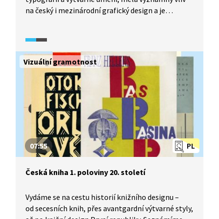
na český i mezinárodní grafický design a je
považována za jeden z pilířů moderní české
grafiky. Vytvářel inovativní typografické návrhy,
včetně písma, které ovlivnily vzhled české knižní
kultury.
Vizuální gramotnost
07:55
PL
Česká kniha 1. poloviny 20. století
Vydáme se na cestu historií knižního designu –
od secesních knih, přes avantgardní výtvarné styly,