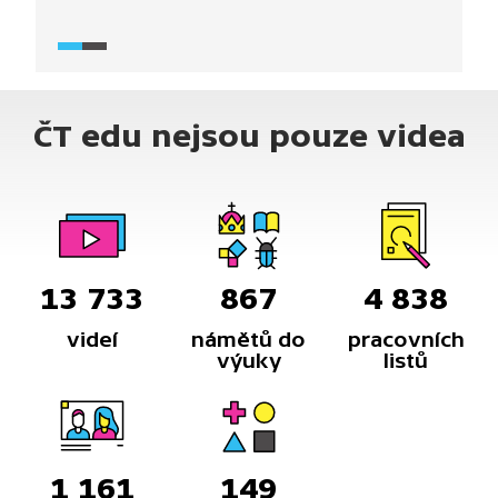
ČT edu nejsou pouze videa
13 733
867
4 838
videí
námětů do
pracovních
výuky
listů
1 161
149