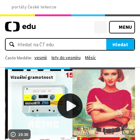
portály České televize
MENU
Hledat
vesmír
lety do vesmíru
Měsíc
Často hledáte:
Vizuální gramotnost
10:30