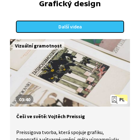
Grafický design
Další videa
Vizuální gramotnost
03:40
PL
Češi ve světě: Vojtěch Preissig
Preissigova tvorba, která spojuje grafiku,
typografii a výtvarné umění, měla významný vliv