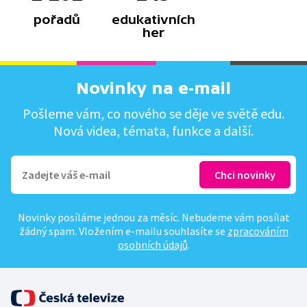
pořadů
edukativních
her
Novinky na e-mail
Pošleme vám, co nového se děje ve světě edu.
Nová videa, témata, funkce a další.
Novinky posíláme jednou za měsíc. Nebudeme vám posílat
žádný spam. Vložením e-mailu souhlasíte se
zpracováním
osobních údajů
.