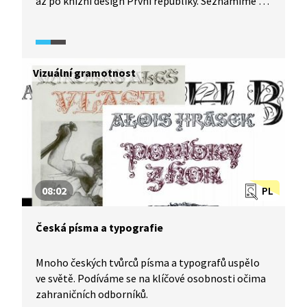
až po knižní design První republiky. Seznámíme se
s tvůrci a jejich jedinečnými přístupy.
Vizuální gramotnost
08:02
PL
Česká písma a typografie
Mnoho českých tvůrců písma a typografů uspělo
ve světě. Podíváme se na klíčové osobnosti očima
zahraničních odborníků.