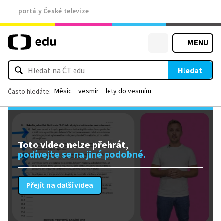
portály České televize
MENU
Hledat
Měsíc
vesmír
lety do vesmíru
Často hledáte:
Toto video nelze přehrát,
podívejte se na jiné podobné.
Přejít na další videa