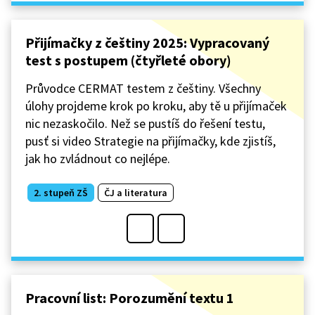
Přijímačky z češtiny 2025: Vypracovaný
test s postupem (čtyřleté obory)
Průvodce CERMAT testem z češtiny. Všechny
úlohy projdeme krok po kroku, aby tě u přijímaček
nic nezaskočilo. Než se pustíš do řešení testu,
pusť si video Strategie na přijímačky, kde zjistíš,
jak ho zvládnout co nejlépe.
2. stupeň ZŠ
ČJ a literatura
Pracovní list: Porozumění textu 1