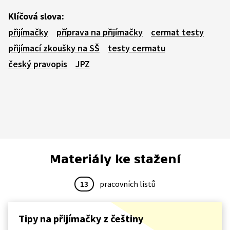
Klíčová slova:
přijímačky
příprava na přijímačky
cermat testy
přijímací zkoušky na SŠ
testy cermatu
český pravopis
JPZ
Materiály ke stažení
13
pracovních listů
Tipy na přijímačky z češtiny