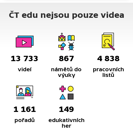
ČT edu nejsou pouze videa
13 733
867
4 838
videí
námětů do
pracovních
výuky
listů
1 161
149
pořadů
edukativních
her