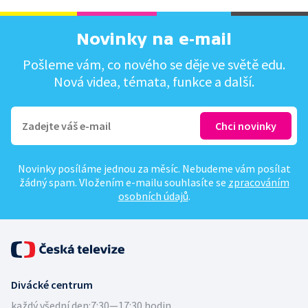
Novinky na e-mail
Pošleme vám, co nového se děje ve světě edu.
Nová videa, témata, funkce a další.
Novinky posíláme jednou za měsíc. Nebudeme vám posílat
žádný spam. Vložením e-mailu souhlasíte se
zpracováním
osobních údajů
.