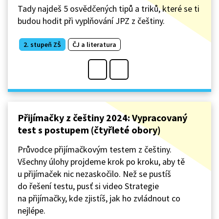
Tady najdeš 5 osvědčených tipů a triků, které se ti
budou hodit při vyplňování JPZ z češtiny.
2. stupeň ZŠ
ČJ a literatura
Přijímačky z češtiny 2024: Vypracovaný
test s postupem (čtyřleté obory)
Průvodce přijímačkovým testem z češtiny.
Všechny úlohy projdeme krok po kroku, aby tě
u přijímaček nic nezaskočilo. Než se pustíš
do řešení testu, pusť si video Strategie
na přijímačky, kde zjistíš, jak ho zvládnout co
nejlépe.