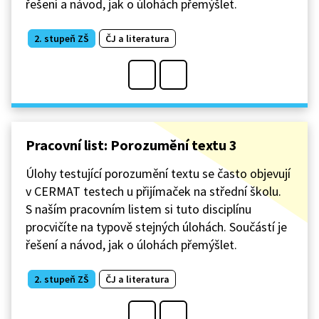
řešení a návod, jak o úlohách přemýšlet.
2. stupeň ZŠ
ČJ a literatura
Pracovní list: Porozumění textu 3
Úlohy testující porozumění textu se často objevují
v CERMAT testech u přijímaček na střední školu.
S naším pracovním listem si tuto disciplínu
procvičíte na typově stejných úlohách. Součástí je
řešení a návod, jak o úlohách přemýšlet.
2. stupeň ZŠ
ČJ a literatura