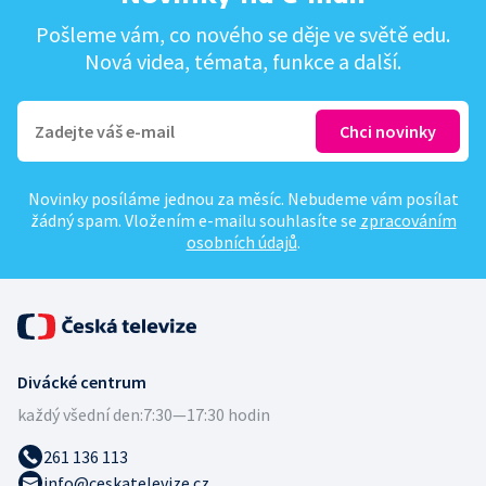
Pošleme vám, co nového se děje ve světě edu.
Nová videa, témata, funkce a další.
Novinky posíláme jednou za měsíc. Nebudeme vám posílat
žádný spam. Vložením e-mailu souhlasíte se
zpracováním
osobních údajů
.