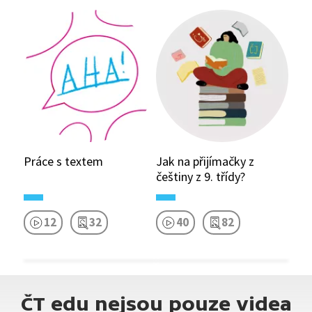
Práce s textem
Jak na přijímačky z
češtiny z 9. třídy?
12
32
40
82
ČT edu nejsou pouze videa