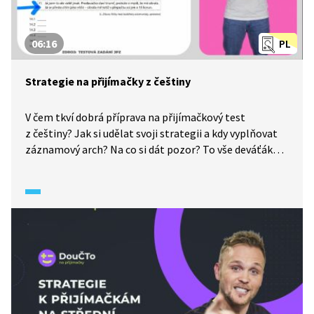
06:16
PL
Strategie na přijímačky z češtiny
V čem tkví dobrá příprava na přijímačkový test
z češtiny? Jak si udělat svoji strategii a kdy vyplňovat
záznamový arch? Na co si dát pozor? To vše deváťákům
poradí lektor Jirka.