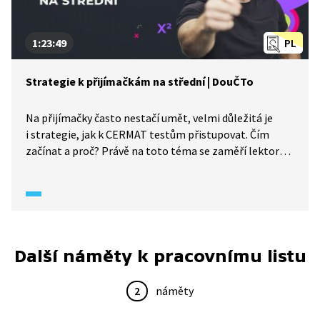
1:23:49
PL
Strategie k přijímačkám na střední | DouČTo
Na přijímačky často nestačí umět, velmi důležitá je
i strategie, jak k CERMAT testům přistupovat. Čím
začínat a proč? Právě na toto téma se zaměří lektor
Jirka.
Další náměty k pracovnímu listu
2
náměty