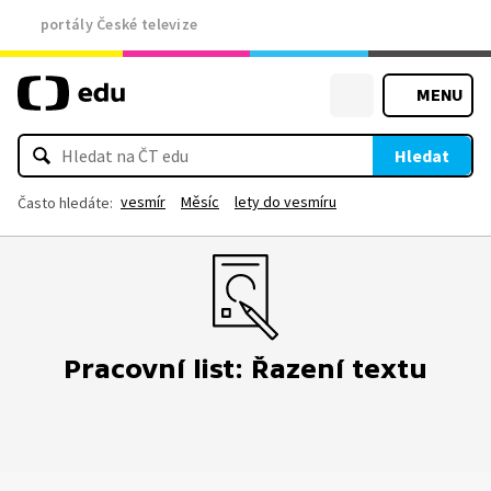
portály České televize
MENU
Hledat
vesmír
Měsíc
lety do vesmíru
Často hledáte:
Pracovní list: Řazení textu