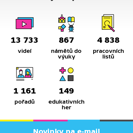
13 733
867
4 838
videí
námětů do
pracovních
výuky
listů
1 161
149
pořadů
edukativních
her
Novinky na e-mail