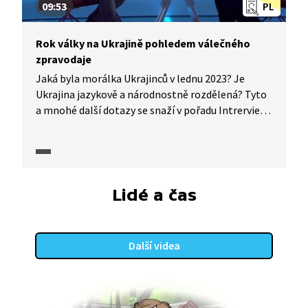
09:53
PL
Rok války na Ukrajině pohledem válečného
zpravodaje
Jaká byla morálka Ukrajinců v lednu 2023? Je
Ukrajina jazykově a národnostně rozdělená? Tyto
a mnohé další dotazy se snaží v pořadu Intrerview
ČT24 (2023) zodpovědět dlouholetý zahraniční
zpravodaj České televize David Borek, který byl
opakovaně v místech bojů.
Lidé a čas
Další videa