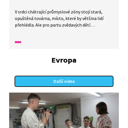
V srdci chátrající průmyslové zóny stojí stará,
opuštěná továrna, místo, které by většina lidí
přehlédla. Ale pro partu zvědavých dětí
z Koumanda se stane branou k nečekanému
objevu. Během průzkumu najdou doktora Pivoňku,
osamělého badatele, který zde tajně provádí
výzkum sukcese. Doktor Pivoňka studuje, jak se
příroda rychle vrací, když lidé odejdou. Děti
Evropa
s úžasem sledují, jak pukliny v betonu plní odolné
trávy, hradby obalují křoviny a z poškozeného
asfaltu klíčí mladé stromky. Připojte se k nám
Další videa
a sledujte, jak se místo proměňuje ve fascinující
přírodní laboratoř. Toto video je inspirativní
pohled na odolnost a nezdolnost přírody.