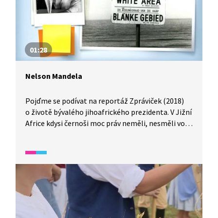
01:28
Nelson Mandela
Pojďme se podívat na reportáž Zpráviček (2018)
o životě bývalého jihoafrického prezidenta. V Jižní
Africe kdysi černoši moc práv neměli, nesměli volit
a byly pro ně určené i speciální školy. Do takových
škol právě chodil Nelson Mandela, který později
vystudoval práva a snažil se tyto poměry změnit.
Bojoval za práva černochů, více než čtvrt století
strávil ve vězení a stal se prvním černošským
prezidentem.