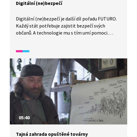
Digitální (ne)bezpečí
Digitální (ne)bezpečí je další díl pořadu FUTURO.
Každý stát potřebuje zajistit bezpečí svých
občanů. A technologie mu s tím umí pomoci.
Představíme vám, jak vypadá kamerový systém
města a jak jsme s jeho pomocí zabezpečeni.
Dozvíme se také, jaký je rozdíl mezi hackerem
a crackerem. A jak bude vypadat armáda
budoucnosti?
05:40
Tajná zahrada opuštěné továrny