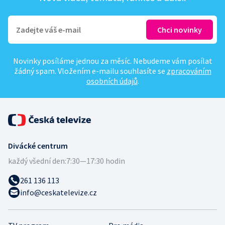
Novinky posíláme jednou za měsíc. Nebudeme vám posílat
žádný spam. Vložením e-mailu souhlasíte se
zpracováním
osobních údajů
.