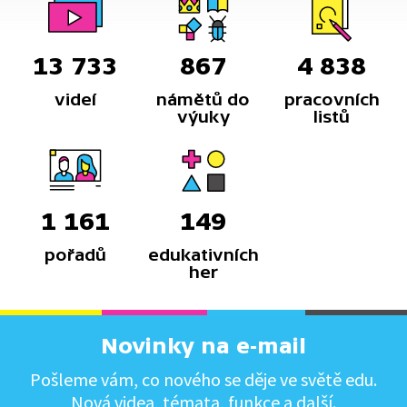
13 733
867
4 838
videí
námětů do
pracovních
výuky
listů
1 161
149
pořadů
edukativních
her
Novinky na e-mail
Pošleme vám, co nového se děje ve světě edu.
Nová videa, témata, funkce a další.