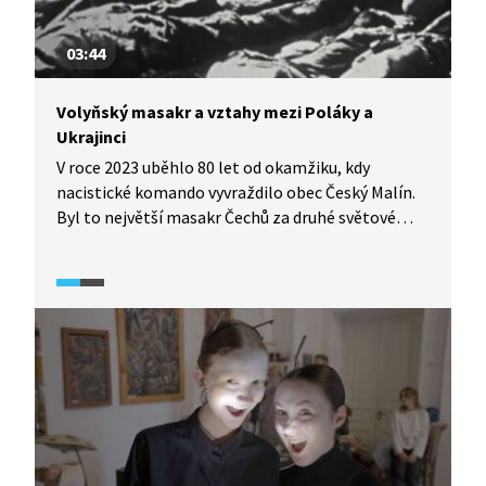
03:44
Volyňský masakr a vztahy mezi Poláky a
Ukrajinci
V roce 2023 uběhlo 80 let od okamžiku, kdy
nacistické komando vyvraždilo obec Český Malín.
Byl to největší masakr Čechů za druhé světové
války na území dnešní Ukrajiny. Šlo o odplatu
za předchozí útok Ukrajinské povstalecké armády
(ÚPA) proti koloně německých vozidel. Krvavé
výročí si připomněli i Poláci. Ti zase očekávají
ukrajinskou omluvu za protipolská zvěrstva z řad
příslušníků UPA.