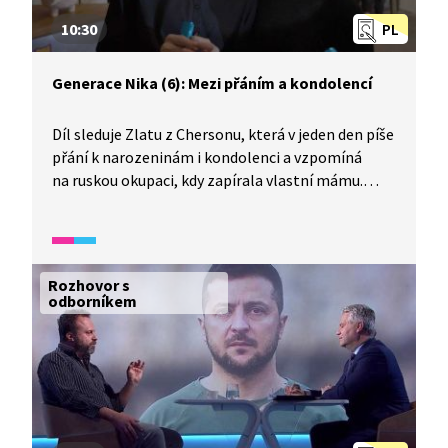
10:30
PL
Generace Nika (6): Mezi přáním a kondolencí
Díl sleduje Zlatu z Chersonu, která v jeden den píše
přání k narozeninám i kondolenci a vzpomíná
na ruskou okupaci, kdy zapírala vlastní mámu.
Mluví o tom, co je v jejím životě skutečně důležité,
i o tom, že chce studovat medicínu, přestože ji
čeká branná povinnost. Zlata vede chersonský
filmový štáb, zatímco v Charkově se Viktorie
Rozhovor s
a Valéra připravují na vlastní natáčení. Přípravy
odborníkem
však přeruší výbuchy u domovů dětí, které kvůli
tomu nemohou dorazit.