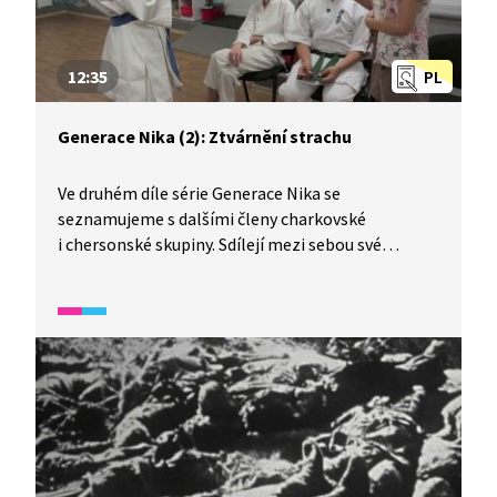
12:35
PL
Generace Nika (2): Ztvárnění strachu
Ve druhém díle série Generace Nika se
seznamujeme s dalšími členy charkovské
i chersonské skupiny. Sdílejí mezi sebou své
zážitky z války a pocity. Na hereckém workshopu
a při natáčení je zapojují do svého příběhu. Nálety
zasahují i do natáčení, děti se schovávají v krytu
a natáčí tam část filmu jako horor. Na cestě
na Ukrajinu je český režisér Tomáš Dianiška.