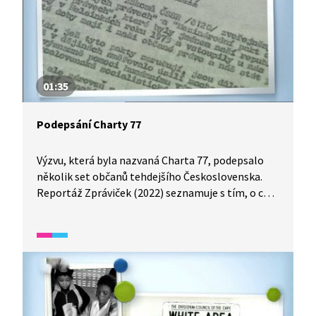
01:35
Podepsání Charty 77
Výzvu, která byla nazvaná Charta 77, podepsalo
několik set občanů tehdejšího Československa.
Reportáž Zpráviček (2022) seznamuje s tím, o co
usilovali. Chtěli upozornit na porušování lidských
práv a svobody. Například muzikanti mohli hrát
jen to, co jim komunisté schválili. V roce 1976
zavřeli několik muzikantů jen proto, že
v písničkách zpívali neslušná slova. Komunisté
zakázali otištění Charty v československých
novinách.