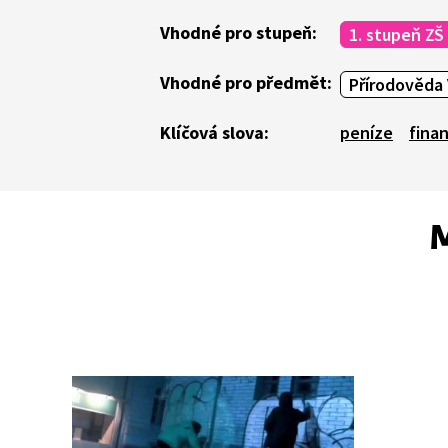
Vhodné pro stupeň:
1. stupeň ZŠ
Vhodné pro předmět:
Přírodověda 
Klíčová slova:
peníze
fina
M