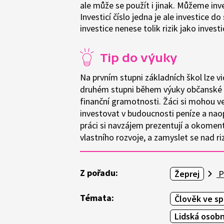
ale může se použít i jinak. Můžeme inv
Investicí číslo jedna je ale investice 
investice nenese tolik rizik jako invest
Tip do výuky
Na prvním stupni základních škol lze v
druhém stupni během výuky občanské 
finanční gramotnosti. Žáci si mohou v
investovat v budoucnosti peníze a naopa
práci si navzájem prezentují a okoment
vlastního rozvoje, a zamyslet se nad riz
Z pořadu:
Žeprej
P
Témata:
Člověk ve sp
Lidská osob