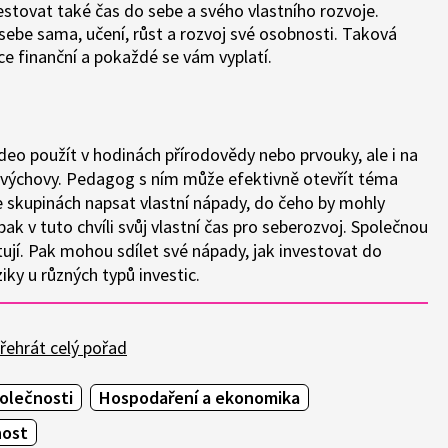
estovat také čas do sebe a svého vlastního rozvoje.
do sebe sama, učení, růst a rozvoj své osobnosti. Taková
ice finanční a pokaždé se vám vyplatí.
ideo použít v hodinách přírodovědy nebo prvouky, ale i na
výchovy. Pedagog s ním může efektivně otevřít téma
e skupinách napsat vlastní nápady, do čeho by mohly
k v tuto chvíli svůj vlastní čas pro seberozvoj. Společnou
ují. Pak mohou sdílet své nápady, jak investovat do
iky u různých typů investic.
řehrát celý pořad
olečnosti
Hospodaření a ekonomika
nost