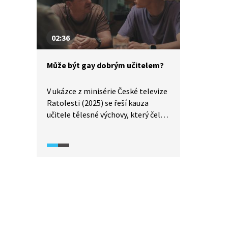
látek se věnuje pořad What
The Fact (2025).
02:36
Může být gay dobrým učitelem?
V ukázce z minisérie České televize
Ratolesti (2025) se řeší kauza
učitele tělesné výchovy, který čelí
pomluvám a předsudkům kvůli své
homosexualitě. Na základě
stížnosti rodičů a tlaku části
učitelského sboru se dostává jeho
profesní kompetence do ohrožení,
přestože žádný prohřešek
nespáchal. Ukázka otevírá zásadní
otázky: Jakou roli hrají předsudky
ve vzdělávání? Jak rozlišit profesní