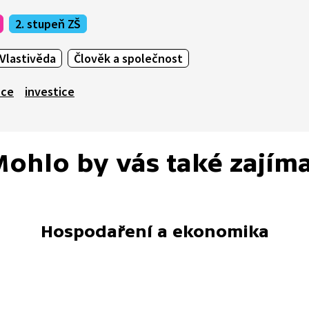
2. stupeň ZŠ
Vlastivěda
Člověk a společnost
nce
investice
ohlo by vás také zajím
Hospodaření a ekonomika