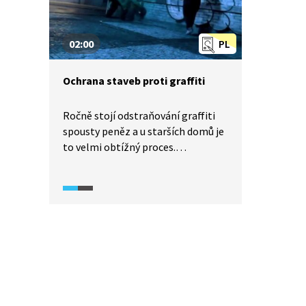
02:00
PL
Ochrana staveb proti graffiti
Ročně stojí odstraňování graffiti
spousty peněz a u starších domů je
to velmi obtížný proces.
V reportáži pro Události
v regionech (2023) je nastíněno,
kde všude se graffiti nachází a jak
se nové stavby už předem chrání
tzv. antigraffiti nátěry
před vandaly.