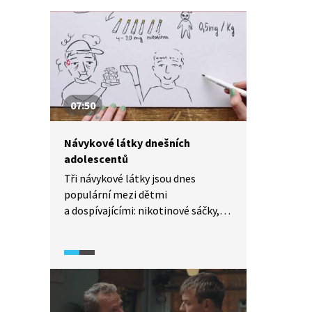
07:50
Návykové látky dnešních
adolescentů
Tři návykové látky jsou dnes
populární mezi dětmi
a dospívajícími: nikotinové sáčky,
kratom a HHC. Jak tyto látky
působí na lidské tělo a která rizika
s sebou jejich užívání nese? Ačkoliv
stát zpřísňuje regulace, výrobci
a uživatelé si nacházejí nové cesty.
Vývoji okolo nových návykových