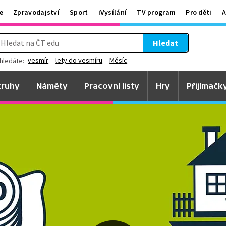
e
Zpravodajství
Sport
iVysílání
TV program
Pro děti
A
Hledat
vesmír
lety do vesmíru
Měsíc
hledáte:
ruhy
Náměty
Pracovní listy
Hry
Přijímačk