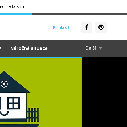
rt
Vše o ČT
Přihlásit
y
Náročné situace
Další