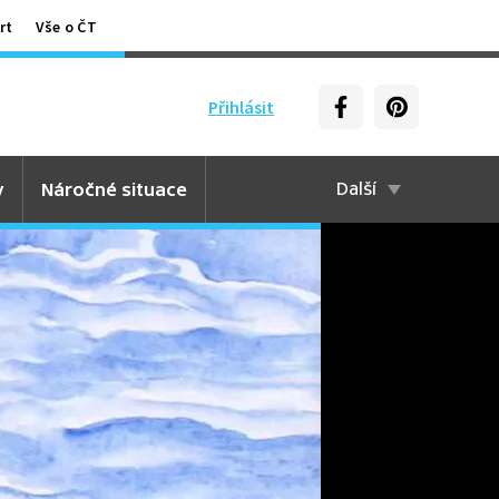
rt
Vše o ČT
Přihlásit
y
Náročné situace
Další