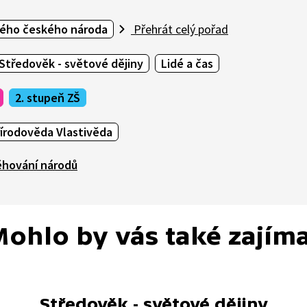
ného českého národa
Přehrát celý pořad
Středověk - světové dějiny
Lidé a čas
2. stupeň ZŠ
řírodověda Vlastivěda
ěhování národů
ohlo by vás také zajím
Středověk - světové dějiny