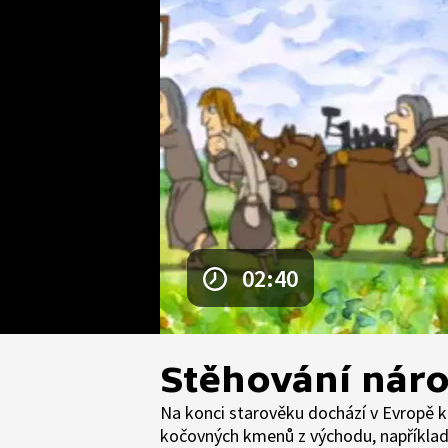
02:40
Stěhování nár
Na konci starověku dochází v Evropě k
kočovných kmenů z východu, například