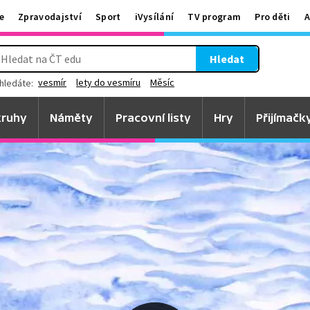
e
Zpravodajství
Sport
iVysílání
TV program
Pro děti
A
Hledat
vesmír
lety do vesmíru
Měsíc
hledáte:
ruhy
Náměty
Pracovní listy
Hry
Přijímačk