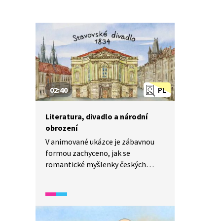
02:40
PL
Literatura, divadlo a národní
obrození
V animované ukázce je zábavnou
formou zachyceno, jak se
romantické myšlenky českých
obrozenců odrazily v literatuře a v
divadle a jakou roli sehrálo
zejména kočovné divadlo v šíření
vlastenectví.