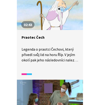
02:43
Praotec Čech
Legenda o praotci Čechovi, který
přivedl svůj lid na horu Říp. V jejím
okolí pak jeho následovníci nalezli
nový domov a pojmenovali ho
po svém vůdci – Čechy.