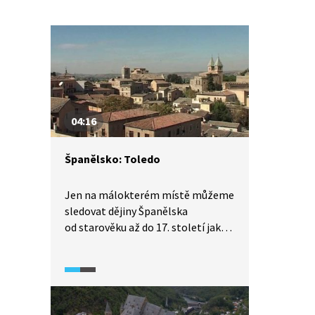
04:16
Španělsko: Toledo
Jen na málokterém místě můžeme
sledovat dějiny Španělska
od starověku až do 17. století jako
v Toledu. Při pohledu na město si
připomeneme jeho historii včetně
toho, jak se zde dokázala tolerovat
tři náboženství – křesťanství,
judaismus a islám. Toledo nechybí