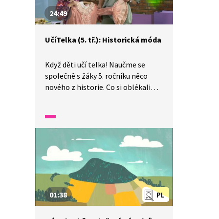
24:49
UčíTelka (5. tř.): Historická móda
Když děti učí telka! Naučme se
společně s žáky 5. ročníku něco
nového z historie. Co si oblékali
lidé ve starověku? S čím si tenkrát
děti hrály? A jaká móda se nosila?
Porovnejme dřívější módu
s dnešními trendy.
01:38
PL