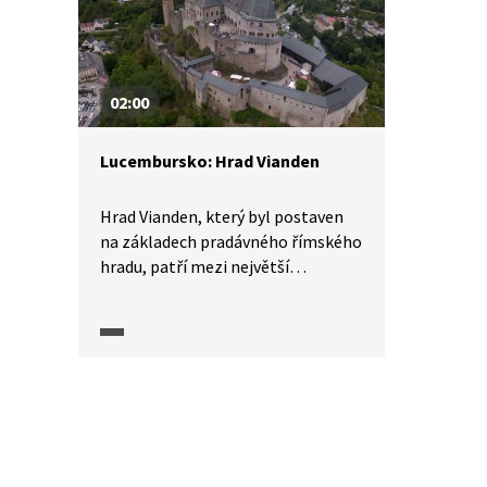
na seznamu kulturního dědictví
UNESCO.
02:00
Lucembursko: Hrad Vianden
Hrad Vianden, který byl postaven
na základech pradávného římského
hradu, patří mezi největší
lucemburské klenoty. Také je
považován za jedno z nejhezčích
feudálních sídel v římské a gotické
Evropě a domnělé rodiště Jana
Lucemburského. Za svou dnešní
podobu vděčí rozsáhlé a nákladné
rekonstrukci.