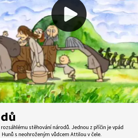
odů
 rozsáhlému stěhování národů. Jednou z příčin je vpád
 Hunů s neohroženým vůdcem Attilou v čele.