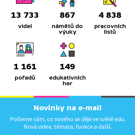
13 733
867
4 838
videí
námětů do
pracovních
výuky
listů
1 161
149
pořadů
edukativních
her
Novinky na e-mail
Pošleme vám, co nového se děje ve světě edu.
Nová videa, témata, funkce a další.