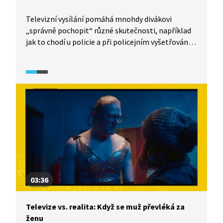
Televizní vysílání pomáhá mnohdy divákovi
„správně pochopit“ různé skutečnosti, například
jak to chodí u policie a při policejním vyšetřování.
Neohrožení detektivové, co se nikdy nebojí
překročit zákon, protože vědí, že jsou na správné
stopě. Je to jen film, nebo i realita běžné policejní
práce? I tomu se věnuje dokumentární seriál
TeleRevize 2.0.
03:36
Televize vs. realita: Když se muž převléká za
ženu