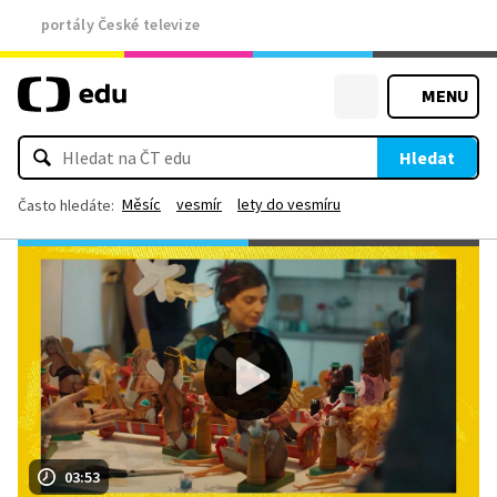
portály České televize
MENU
Hledat
Měsíc
vesmír
lety do vesmíru
Často hledáte:
03:53