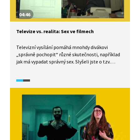
04:46
Televize vs. realita: Sex ve filmech
Televizní vysílání pomáhá mnohdy divákovi
„správně pochopit“ různé skutečnosti, například
jak má vypadat správný sex. Slyšeli jste o tzv.
kultuře znásilnění (rape culture)? I tomuto
tématu se věnuje dokumentární seriál TeleRevize
2.0.