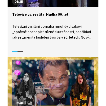
06:25
Televize vs. realita: Hudba 90. let
Televizní vysílání pomáhá mnohdy divákovi
„správně pochopit“ různé skutečnosti, například
jak se změnila hudební tvorba v 90. letech. Nový
režim přinesl televiznímu vysílání příležitost
ke změně. Kromě uvolnění se ale přidal tlak
zahraniční konkurence a trendů. Už nebyl důležitý
jen kádrový profil umělce, ale prodejnost desek.
A co to vlastně zcela logicky způsobilo? I tomu se
věnuje dokumentární seriál TeleRevize.
03:48