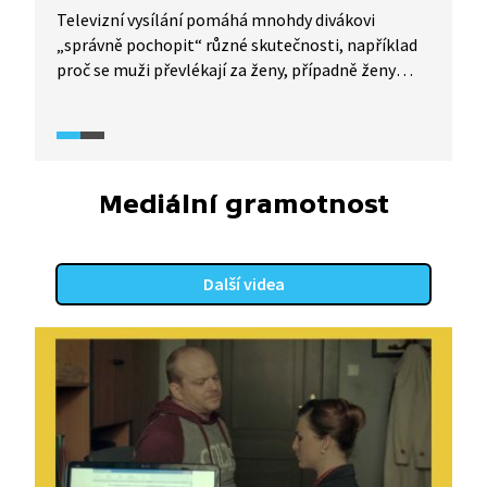
Televizní vysílání pomáhá mnohdy divákovi
„správně pochopit“ různé skutečnosti, například
proč se muži převlékají za ženy, případně ženy
za muže. Filmy nejenže vykreslují, proč to daná
osoba dělá, ale zároveň seznamují diváka s tím, jak
to udělat, aby vše vypadalo na kameře dostatečně
efektně. I tomu se věnuje dokumentární seriál
TeleRevize 2.0.
Mediální gramotnost
Další videa