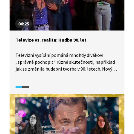
06:25
Televize vs. realita: Hudba 90. let
Televizní vysílání pomáhá mnohdy divákovi
„správně pochopit“ různé skutečnosti, například
jak se změnila hudební tvorba v 90. letech. Nový
režim přinesl televiznímu vysílání příležitost
ke změně. Kromě uvolnění se ale přidal tlak
zahraniční konkurence a trendů. Už nebyl důležitý
jen kádrový profil umělce, ale prodejnost desek.
A co to vlastně zcela logicky způsobilo? I tomu se
věnuje dokumentární seriál TeleRevize.