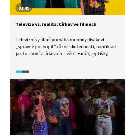
03:49
Televize vs. realita: Církev ve filmech
Televizní vysílání pomáhá mnohdy divákovi
„správně pochopit“ různé skutečnosti, například
jak to chodí v církevním světě. Faráři, jeptišky,
hříšníci, to jsou postavy, které pravidelně a rád
zobrazuje filmový svět. Jak konkrétně vypadají,
čemu se věnují a čím hřeší? I o tom je
dokumentární seriál TeleRevize 2.0.