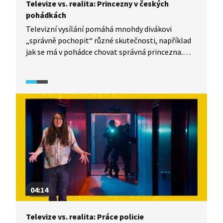
Televize vs. realita: Princezny v českých
pohádkách
Televizní vysílání pomáhá mnohdy divákovi
„správně pochopit“ různé skutečnosti, například
jak se má v pohádce chovat správná princezna.
S kým a hlavně o čem se nejčastěji během pohádky
baví? I tomu se věnuje dokumentární seriál
TeleRevize 2.0.
04:14
Televize vs. realita: Práce policie