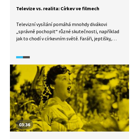
Televize vs. realita: Církev ve filmech
Televizní vysílání pomáhá mnohdy divákovi
„správně pochopit“ různé skutečnosti, například
jak to chodí v církevním světě. Faráři, jeptišky,
hříšníci, to jsou postavy, které pravidelně a rád
zobrazuje filmový svět. Jak konkrétně vypadají,
čemu se věnují a čím hřeší? I o tom je
dokumentární seriál TeleRevize 2.0.
03:36