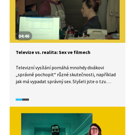
04:46
Televize vs. realita: Sex ve filmech
Televizní vysílání pomáhá mnohdy divákovi
„správně pochopit“ různé skutečnosti, například
jak má vypadat správný sex. Slyšeli jste o tzv.
kultuře znásilnění (rape culture)? I tomuto
tématu se věnuje dokumentární seriál TeleRevize
2.0.