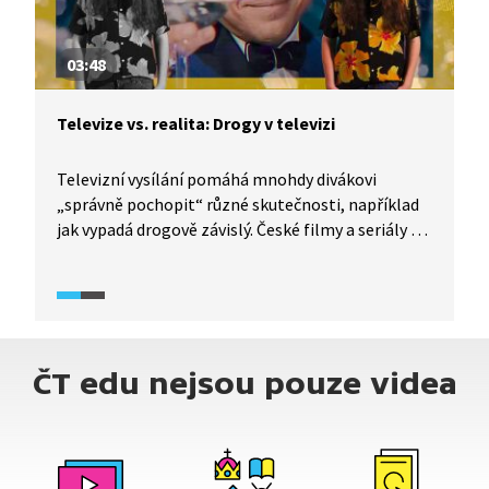
03:48
Televize vs. realita: Drogy v televizi
Televizní vysílání pomáhá mnohdy divákovi
„správně pochopit“ různé skutečnosti, například
jak vypadá drogově závislý. České filmy a seriály se
při vykreslení stálých uživatelů drog i těch, kteří je
zkouší poprvé, mnohdy dopouští zjednodušeného
popisu takových postav. A měří filmaři všem
drogám stejně? I tomu se věnuje dokumentární
seriál TeleRevize 2.0.
ČT edu nejsou pouze videa