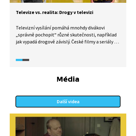
Televize vs. realita: Drogy v televizi
Televizní vysílání pomáhá mnohdy divákovi
„správně pochopit“ různé skutečnosti, například
jak vypadá drogově závislý. České filmy a seriály se
při vykreslení stálých uživatelů drog i těch, kteří je
zkouší poprvé, mnohdy dopouští zjednodušeného
popisu takových postav. A měří filmaři všem
drogám stejně? I tomu se věnuje dokumentární
seriál TeleRevize 2.0.
Média
Další videa