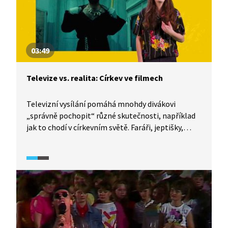
03:49
Televize vs. realita: Církev ve filmech
Televizní vysílání pomáhá mnohdy divákovi
„správně pochopit“ různé skutečnosti, například
jak to chodí v církevním světě. Faráři, jeptišky,
hříšníci, to jsou postavy, které pravidelně a rád
zobrazuje filmový svět. Jak konkrétně vypadají,
čemu se věnují a čím hřeší? I o tom je
dokumentární seriál TeleRevize 2.0.