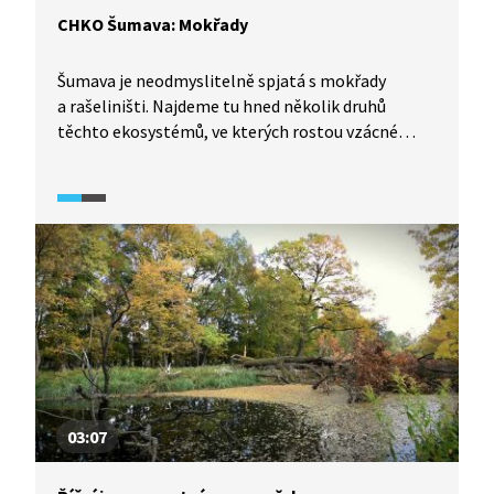
CHKO Šumava: Mokřady
Šumava je neodmyslitelně spjatá s mokřady
a rašeliništi. Najdeme tu hned několik druhů
těchto ekosystémů, ve kterých rostou vzácné
druhy rostlin, například suchopýr, rosnatka nebo
vlochyně. Šumavská rašeliniště jsou také
domovem mnoha unikátních živočichů, především
ptáků. V řekách najdeme i perlorodky říční.
03:07