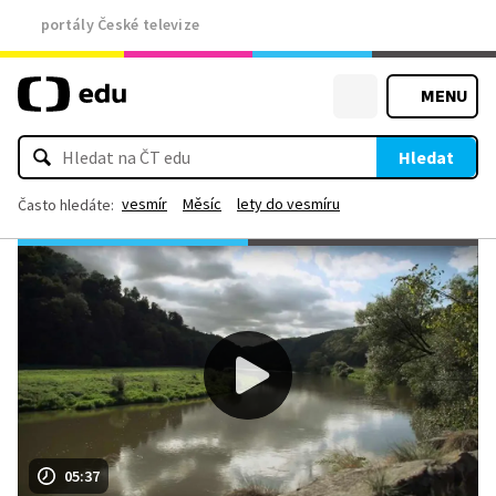
portály České televize
MENU
Hledat
vesmír
Měsíc
lety do vesmíru
Často hledáte:
05:37