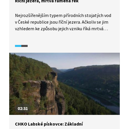
Říční jezera, mrtvá ramena řek
Nejrozšířenějším typem přírodních stojatých vod
v České republice jsou říční jezera. Ačkoliv se jim
vzhledem ke způsobu jejich vzniku říká mrtvá
ramena řek, bují ve skutečnosti životem.
02:31
CHKO Labské pískovce: Základní