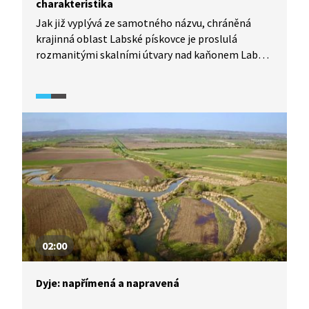
charakteristika
Jak již vyplývá ze samotného názvu, chráněná
krajinná oblast Labské pískovce je proslulá
rozmanitými skalními útvary nad kaňonem Labe.
Mrazové zvětrávání spolu s říční erozí zde
vymodelovaly dech beroucí panoramata. Velmi
cenná je i lidová architektura v podobě roubených
domů. Pojďte se tam s námi podívat.
02:00
Dyje: napřímená a napravená