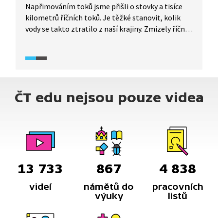
Napřimováním toků jsme přišli o stovky a tisíce
kilometrů říčních toků. Je těžké stanovit, kolik
vody se takto ztratilo z naší krajiny. Zmizely říční
meandry, slepá nebo dočasná ramena, lužní lesy,
ve kterých se při povodních rozlévala voda, aniž
by někomu škodila. Tyto škody na velkých tocích je
těžké odstranit. Přesto to jde. Příkladem je
lokalita Obelisk na Dyji.
ČT edu nejsou pouze videa
13 733
867
4 838
videí
námětů do
pracovních
výuky
listů