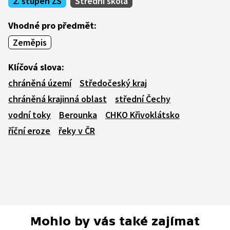
2. stupeň ZŠ
Střední škola
Vhodné pro předmět:
Zeměpis
Klíčová slova:
chráněná území
Středočeský kraj
chráněná krajinná oblast
střední Čechy
vodní toky
Berounka
CHKO Křivoklátsko
říční eroze
řeky v ČR
Mohlo by vás také zajímat