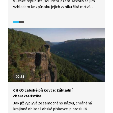
v České republice jsou říční jezera. Ačkoliv se jim
vzhledem ke způsobu jejich vzniku říká mrtvá
ramena řek, bují ve skutečnosti životem.
02:31
CHKO Labské pískovce: Základní
charakteristika
Jak již vyplývá ze samotného názvu, chráněná
krajinná oblast Labské pískovce je proslulá