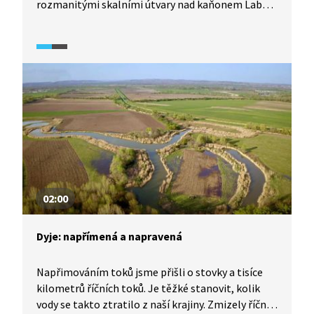
rozmanitými skalními útvary nad kaňonem Labe.
Mrazové zvětrávání spolu s říční erozí zde
vymodelovaly dech beroucí panoramata. Velmi
cenná je i lidová architektura v podobě roubených
domů. Pojďte se tam s námi podívat.
02:00
Dyje: napřímená a napravená
Napřimováním toků jsme přišli o stovky a tisíce
kilometrů říčních toků. Je těžké stanovit, kolik
vody se takto ztratilo z naší krajiny. Zmizely říční