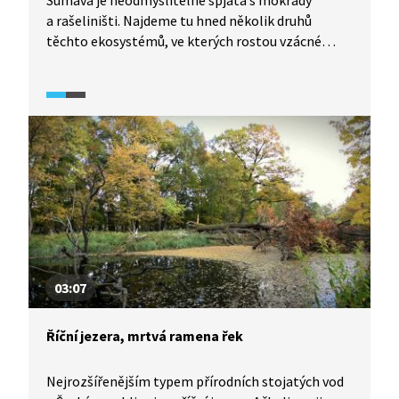
Šumava je neodmyslitelně spjatá s mokřady
a rašeliništi. Najdeme tu hned několik druhů
těchto ekosystémů, ve kterých rostou vzácné
druhy rostlin, například suchopýr, rosnatka nebo
vlochyně. Šumavská rašeliniště jsou také
domovem mnoha unikátních živočichů, především
ptáků. V řekách najdeme i perlorodky říční.
03:07
Říční jezera, mrtvá ramena řek
Nejrozšířenějším typem přírodních stojatých vod