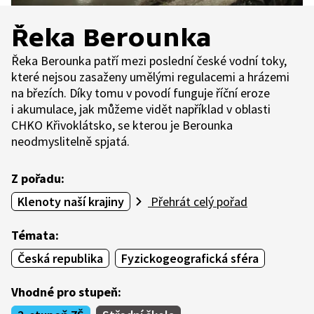
Řeka Berounka
Řeka Berounka patří mezi poslední české vodní toky,
které nejsou zasaženy umělými regulacemi a hrázemi
na březích. Díky tomu v povodí funguje říční eroze
i akumulace, jak můžeme vidět například v oblasti
CHKO Křivoklátsko, se kterou je Berounka
neodmyslitelně spjatá.
Z pořadu:
Klenoty naší krajiny
Přehrát celý pořad
Témata:
Česká republika
Fyzickogeografická sféra
Vhodné pro stupeň: