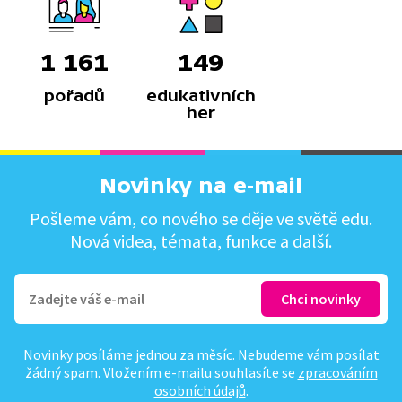
1 161
149
pořadů
edukativních
her
Novinky na e-mail
Pošleme vám, co nového se děje ve světě edu.
Nová videa, témata, funkce a další.
Novinky posíláme jednou za měsíc. Nebudeme vám posílat
žádný spam. Vložením e-mailu souhlasíte se
zpracováním
osobních údajů
.