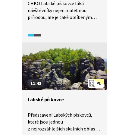
CHKO Labské pískovce láká
návštěvníky nejen malebnou
přírodou, ale je také oblíbeným
místem mezi horolezci. V oblasti je
zmapováno zhruba dva tisíce
lezeckých cest různých obtížností.
V následujícím videu se setkáme se
dvěma zkušenými horolezci,
abychom se dozvěděli více
o historii tohoto fenoménu.
11:43
PL
Labské pískovce
Představení Labských pískovců,
které jsou jednou
z nejrozsáhlejších skalních oblastí