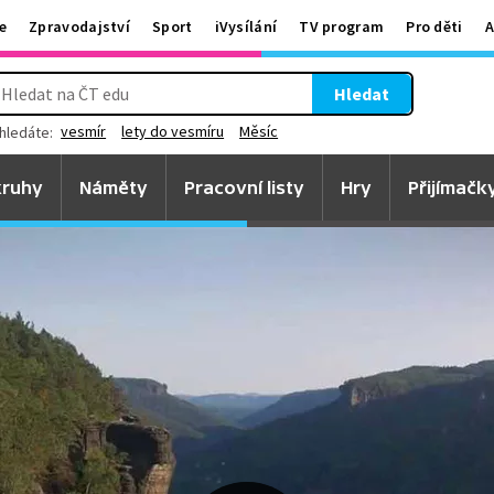
e
Zpravodajství
Sport
iVysílání
TV program
Pro děti
A
Hledat
vesmír
lety do vesmíru
Měsíc
hledáte:
ruhy
Náměty
Pracovní listy
Hry
Přijímačk