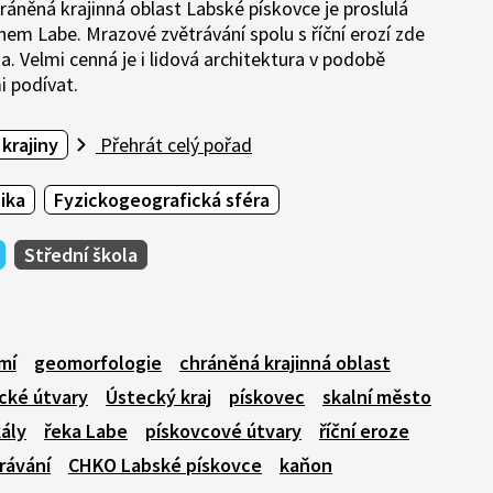
ráněná krajinná oblast Labské pískovce je proslulá
em Labe. Mrazové zvětrávání spolu s říční erozí zde
 Velmi cenná je i lidová architektura v podobě
 podívat.
krajiny
Přehrát celý pořad
ika
Fyzickogeografická sféra
Střední škola
mí
geomorfologie
chráněná krajinná oblast
cké útvary
Ústecký kraj
pískovec
skalní město
ály
řeka Labe
pískovcové útvary
říční eroze
rávání
CHKO Labské pískovce
kaňon