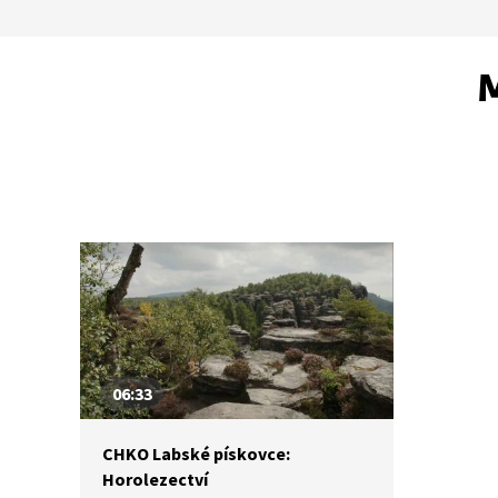
M
06:33
CHKO Labské pískovce:
Horolezectví