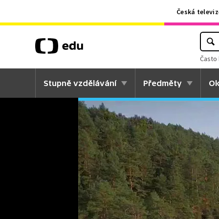
Česká televiz
Často 
Stupně vzdělávání
Předměty
Ok