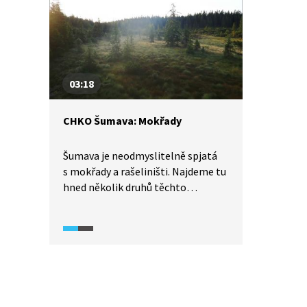
na Plešivci. Dále tu najdeme zbytky
lávových sopouchů a další
pozůstatky vulkanické činnosti.
03:18
CHKO Šumava: Mokřady
Šumava je neodmyslitelně spjatá
s mokřady a rašeliništi. Najdeme tu
hned několik druhů těchto
ekosystémů, ve kterých rostou
vzácné druhy rostlin, například
suchopýr, rosnatka nebo vlochyně.
Šumavská rašeliniště jsou také
domovem mnoha unikátních
živočichů, především ptáků.
V řekách najdeme i perlorodky říční.