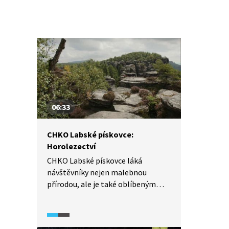
06:33
CHKO Labské pískovce:
Horolezectví
CHKO Labské pískovce láká
návštěvníky nejen malebnou
přírodou, ale je také oblíbeným
místem mezi horolezci. V oblasti je
zmapováno zhruba dva tisíce
lezeckých cest různých obtížností.