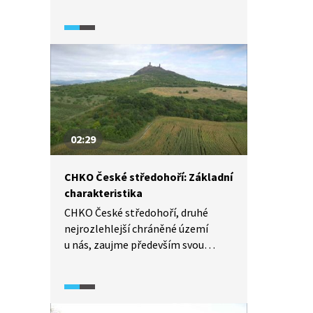
ve střední Evropě.
02:29
CHKO České středohoří: Základní
charakteristika
CHKO České středohoří, druhé
nejrozlehlejší chráněné území
u nás, zaujme především svou
geomorfologií. Typickou horninou
oblasti je čedič, při jehož
zvětrávání vznikla rozsáhlá
kamenná moře, jako například