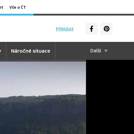
rt
Vše o ČT
Přihlásit
y
Náročné situace
Další