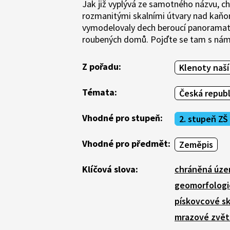
Jak již vyplývá ze samotného názvu, ch
rozmanitými skalními útvary nad kaňon
vymodelovaly dech beroucí panoramata.
roubených domů. Pojďte se tam s námi
Z pořadu:
Klenoty naší 
Témata:
Česká republ
Vhodné pro stupeň:
2. stupeň ZŠ
Vhodné pro předmět:
Zeměpis
Klíčová slova:
chráněná úze
geomorfologi
pískovcové sk
mrazové zvět