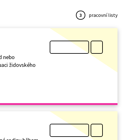
3
pracovní listy
ed nebo
tuaci židovského