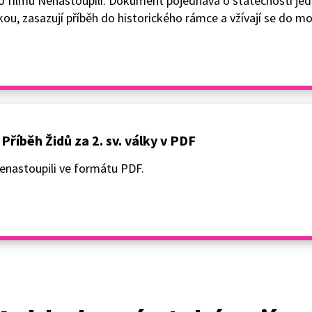
 filmu Nenastoupili. Dokument pojednává o statečnosti je
zkou, zasazují příběh do historického rámce a vžívají se do m
říběh Židů za 2. sv. války v PDF
enastoupili ve formátu PDF.