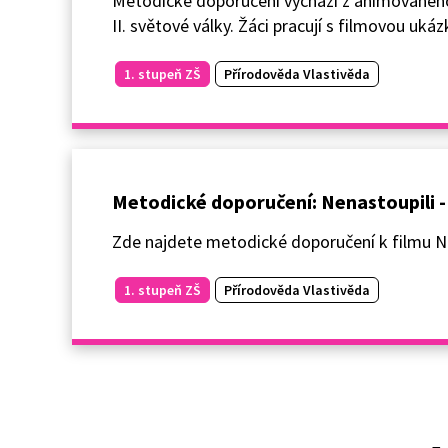
Metodické doporučení vychází z animovaného
II. světové války. Žáci pracují s filmovou uká
1. stupeň ZŠ
Přírodověda Vlastivěda
Metodické doporučení: Nenastoupili - P
Zde najdete metodické doporučení k filmu N
1. stupeň ZŠ
Přírodověda Vlastivěda