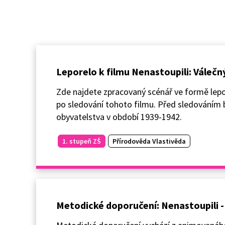
Leporelo k filmu Nenastoupili: Válečn
Zde najdete zpracovaný scénář ve formě lepor
po sledování tohoto filmu. Před sledováním b
obyvatelstva v období 1939-1942.
1. stupeň ZŠ
Přírodověda Vlastivěda
Metodické doporučení: Nenastoupili - P