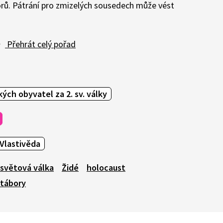
rů. Pátrání pro zmizelých sousedech může vést
Přehrát celý pořad
kých obyvatel za 2. sv. války
Vlastivěda
 světová válka
Židé
holocaust
 tábory