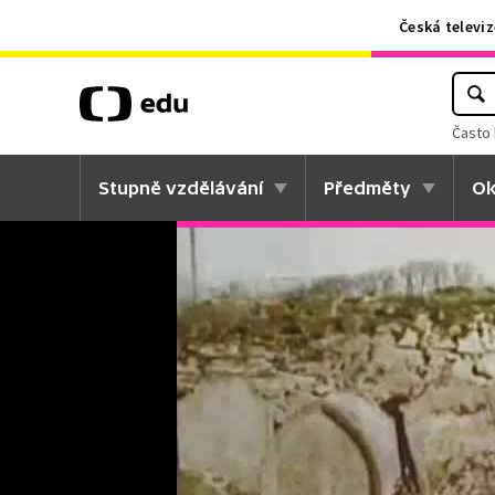
Česká televiz
Často 
Stupně vzdělávání
Předměty
Ok