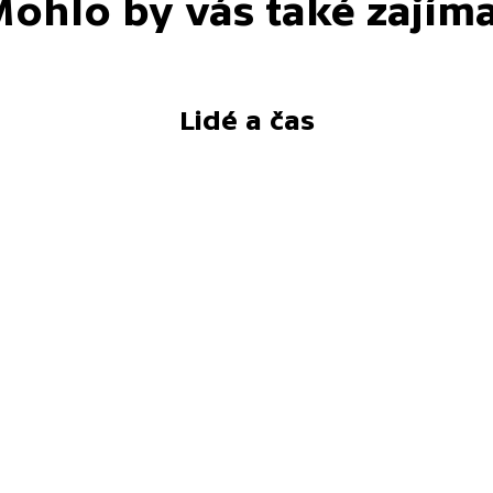
ohlo by vás také zajím
Lidé a čas