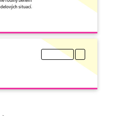
dné rodiny během
odelových situací.