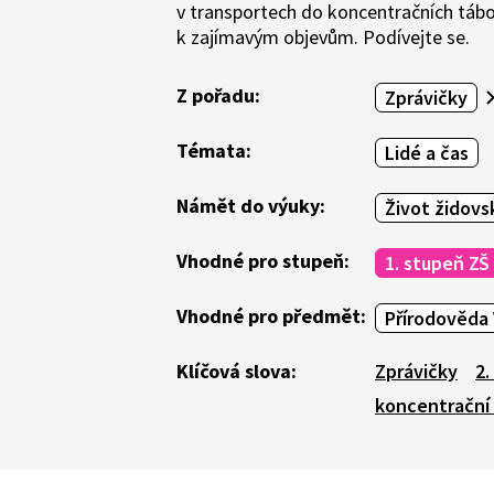
v transportech do koncentračních tábo
k zajímavým objevům. Podívejte se.
Z pořadu:
Zprávičky
Témata:
Lidé a čas
Námět do výuky:
Život židovs
Vhodné pro stupeň:
1. stupeň ZŠ
Vhodné pro předmět:
Přírodověda 
Klíčová slova:
Zprávičky
2.
koncentrační