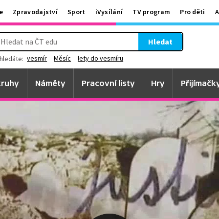
e
Zpravodajství
Sport
iVysílání
TV program
Pro děti
A
Hledat
vesmír
Měsíc
lety do vesmíru
hledáte:
ruhy
Náměty
Pracovní listy
Hry
Přijímačk