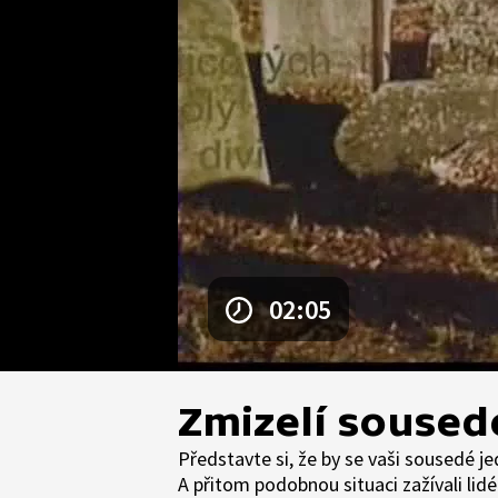
02:05
Zmizelí soused
Představte si, že by se vaši sousedé jed
A přitom podobnou situaci zažívali lidé