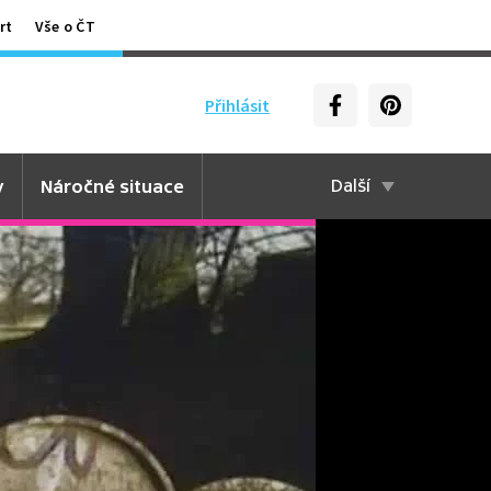
rt
Vše o ČT
Přihlásit
y
Náročné situace
Další