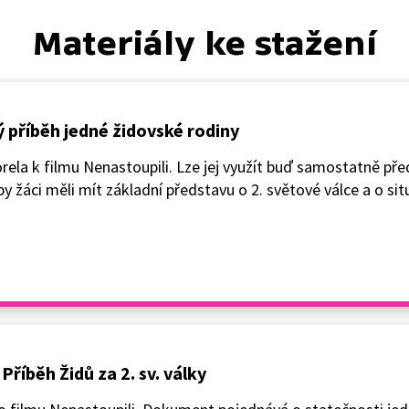
Materiály ke stažení
ý příběh jedné židovské rodiny
ela k filmu Nenastoupili. Lze jej využít buď samostatně př
y žáci měli mít základní představu o 2. světové válce a o si
říběh Židů za 2. sv. války