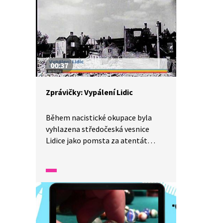
na český vánoční stůl bramborový
salát patří. A hlavně nám chutná.
00:37
Zprávičky: Vypálení Lidic
Během nacistické okupace byla
vyhlazena středočeská vesnice
Lidice jako pomsta za atentát
na Heydricha. Muži byli zastřeleni,
ženy a děti převezeny
do koncentračních táborů.
Na památku lidických dětí se 1.
června slaví Mezinárodní den dětí.