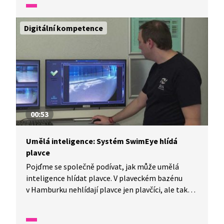
Lhota už na nás čeká!
Digitální kompetence
00:53
Umělá inteligence: Systém SwimEye hlídá
plavce
Pojďme se společně podívat, jak může umělá
inteligence hlídat plavce. V plaveckém bazénu
v Hamburku nehlídají plavce jen plavčíci, ale také
umělé oko v podobě kamerového počítačového
systému. Ten je založený na umělé inteligenci,