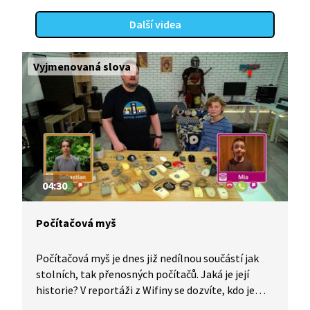
Další videa
Vyjmenovaná slova
04:30
Počítačová myš
Počítačová myš je dnes již nedílnou součástí jak
stolních, tak přenosných počítačů. Jaká je její
historie? V reportáži z Wifiny se dozvíte, kdo je
Douglas Engelbart, kdy vynalezl první myš, z čeho