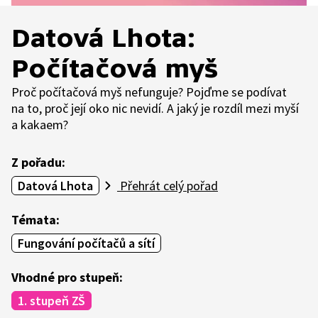
Datová Lhota:
Počítačová myš
Proč počítačová myš nefunguje? Pojďme se podívat
na to, proč její oko nic nevidí. A jaký je rozdíl mezi myší
a kakaem?
Z pořadu:
Datová Lhota
Přehrát celý pořad
Témata:
Fungování počítačů a sítí
Vhodné pro stupeň:
1. stupeň ZŠ