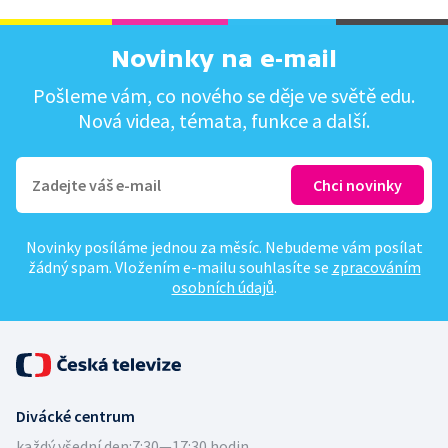
Novinky na e-mail
Pošleme vám, co nového se děje ve světě edu.
Nová videa, témata, funkce a další.
Novinky posíláme jednou za měsíc. Nebudeme vám posílat
žádný spam. Vložením e-mailu souhlasíte se
zpracováním
osobních údajů
.