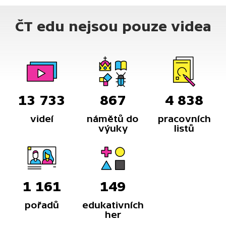
ČT edu nejsou pouze videa
13 733
867
4 838
videí
námětů do
pracovních
výuky
listů
1 161
149
pořadů
edukativních
her