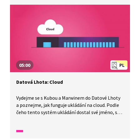
která rozpozná tonoucího. Nejprve sleduje
tonoucího a poté zčervená a spustí zvukový
poplach.
05:00
PL
Datová Lhota: Cloud
Vydejme se s Kubou a Marwinem do Datové Lhoty
a poznejme, jak funguje ukládání na cloud. Podle
čeho tento systém ukládání dostal své jméno, se
dozvíme v ukázce. Tak už nemeškejme! Kluci
na nás čekají.