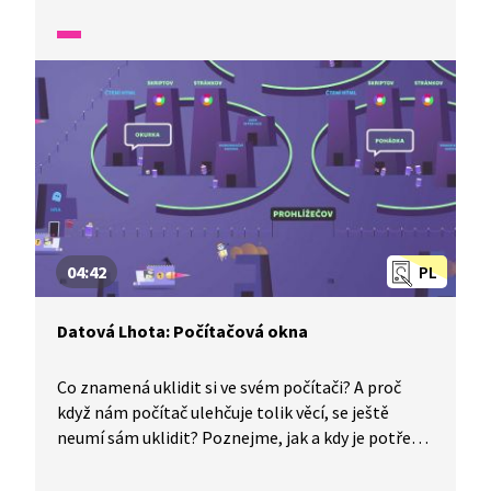
byla vyrobena, jak fungovala a jak se měnil její tvar
v průběhu let.
04:42
PL
Datová Lhota: Počítačová okna
Co znamená uklidit si ve svém počítači? A proč
když nám počítač ulehčuje tolik věcí, se ještě
neumí sám uklidit? Poznejme, jak a kdy je potřeba
počítači pomoci s úklidem a koho kluci nazvali
žroutem kapacity? Pojďme se podívat! Datová