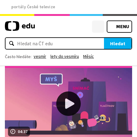
portály České televize
MENU
Hledat
vesmír
lety do vesmíru
Měsíc
Často hledáte:
04:37