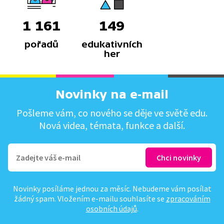
1 161
149
pořadů
edukativních
her
Novinky na e-mail
Pošleme vám, co nového se děje ve světě edu.
Nová videa, témata, funkce a další.
Novinky posíláme jednou za měsíc. Nebudeme vám posílat
žádný spam. Vložením e-mailu souhlasíte se
zpracováním
osobních údajů
.