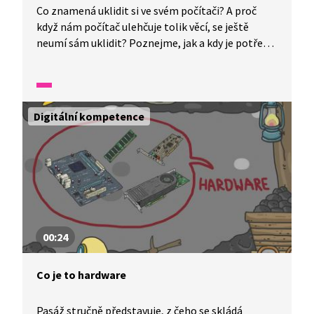
Co znamená uklidit si ve svém počítači? A proč
když nám počítač ulehčuje tolik věcí, se ještě
neumí sám uklidit? Poznejme, jak a kdy je potřeba
počítači pomoci s úklidem a koho kluci nazvali
žroutem kapacity? Pojďme se podívat! Datová
Lhota už na nás čeká!
Digitální kompetence
00:24
Co je to hardware
Pasáž stručně představuje, z čeho se skládá