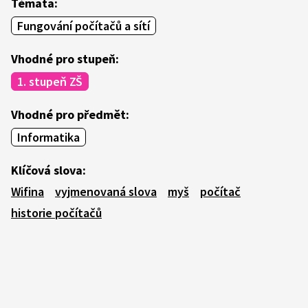
Témata:
Fungování počítačů a sítí
Vhodné pro stupeň:
1. stupeň ZŠ
Vhodné pro předmět:
Informatika
Klíčová slova:
Wifina
vyjmenovaná slova
myš
počítač
historie počítačů