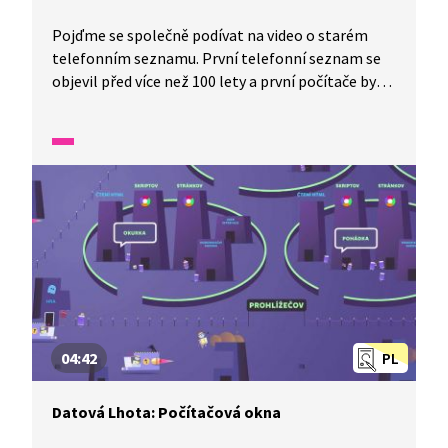
Pojďme se společně podívat na video o starém
telefonním seznamu. První telefonní seznam se
objevil před více než 100 lety a první počítače byly
vyrobené ve 30. letech 20. století. Za počítačového
vynálezce je považován Charles Babbage. První
počítač na světě měl přezdívku obrovský mozek.
04:42
PL
Datová Lhota: Počítačová okna