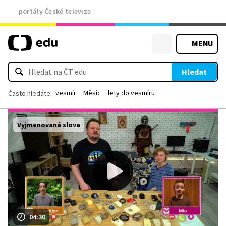
portály České televize
MENU
Hledat
vesmír
Měsíc
lety do vesmíru
Často hledáte:
Vyjmenovaná slova
04:30