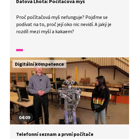
Datová Lhota: Počítačová myš
Proč počítačová myš nefunguje? Pojďme se
podívat na to, proč její oko nic nevidí. A jaký je
rozdíl mezi myší a kakaem?
Digitální kompetence
04:09
Telefonní seznam a první počítače