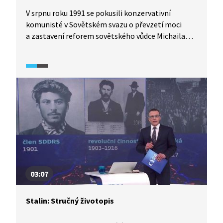
V srpnu roku 1991 se pokusili konzervativní
komunisté v Sovětském svazu o převzetí moci
a zastavení reforem sovětského vůdce Michaila
Gorbačova, které směřovaly k volné federalizaci
SSSR. Gorbačov skončil v „domácím“ vězení, a byl
tak odstřižen od moci. Pučisté však brzy ztratili
podporu armády a proti nim se postavil bývalý
komunista Boris Jelcin, který se následně stal
vítězem tohoto mocenského střetu. Na konci
roku 1991 Sovětský svaz přestal existovat. Co se
dělo dál a jaké poučení si z toho můžeme vzít?
03:07
Stalin: Stručný životopis