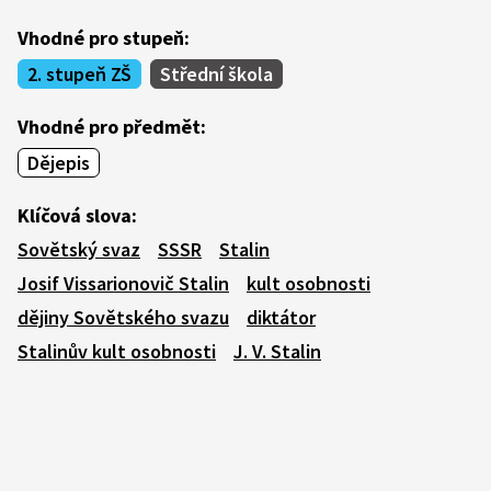
Vhodné pro stupeň:
2. stupeň ZŠ
Střední škola
Vhodné pro předmět:
Dějepis
Klíčová slova:
Sovětský svaz
SSSR
Stalin
Josif Vissarionovič Stalin
kult osobnosti
dějiny Sovětského svazu
diktátor
Stalinův kult osobnosti
J. V. Stalin