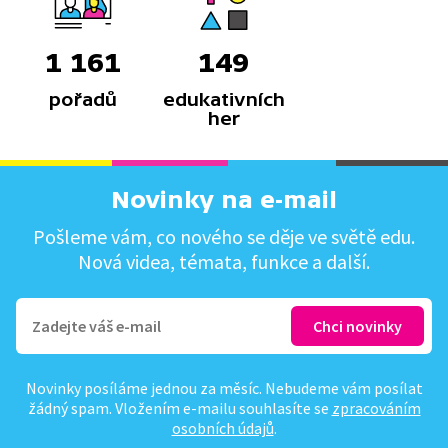
1 161
149
pořadů
edukativních
her
Novinky na e-mail
Pošleme vám, co nového se děje ve světě edu.
Nová videa, témata, funkce a další.
Novinky posíláme jednou za měsíc. Nebudeme vám posílat
žádný spam. Vložením e-mailu souhlasíte se
zpracováním
osobních údajů
.