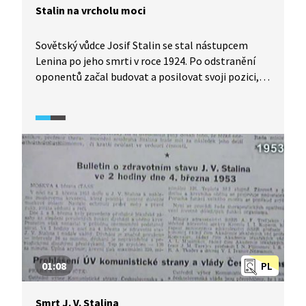
Stalin na vrcholu moci
Sovětský vůdce Josif Stalin se stal nástupcem
Lenina po jeho smrti v roce 1924. Po odstranění
oponentů začal budovat a posilovat svoji pozici,
po vítězství nad nacismem v roce 1945 se stal
nezpochybnitelnou autoritou nejen v Sovětském
svazu, ale i zemích tzv. východního bloku.
Docházelo k až nekritickému zbožštění jeho
života i díla.
01:08
PL
Smrt J. V. Stalina