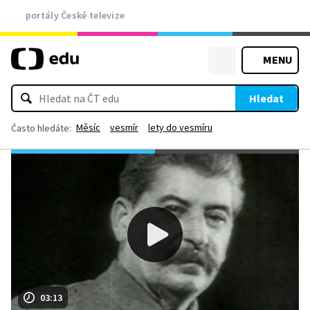
portály České televize
MENU
Hledat
Měsíc
vesmír
lety do vesmíru
Často hledáte:
03:13