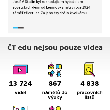
Josif V. Stalin byl rozhodujícím hybatelem
sovětských dějin od Leninovy smrti v roce 1924
téměř třicet let. Za jeho éry došlo k velkému
rozvoji sovětské společnosti (např. dnešní podoba
ruského venkova stále nese podobu, kterou mu
vetkl Stalin), ale i k velkým represím proti
obyvatelstvu a politickým procesům. Podívejte se
na stručnou časovou osu Stalinova života.
ČT edu nejsou pouze videa
13 724
867
4 838
videí
námětů do
pracovních
výuky
listů