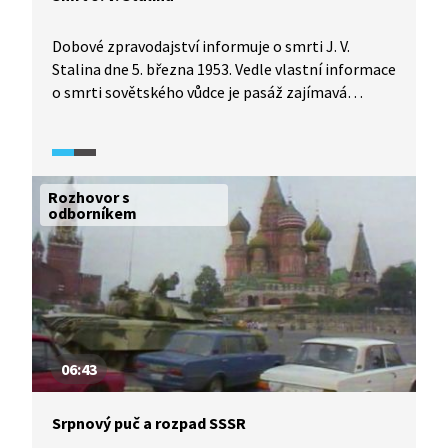
Dobové zpravodajství informuje o smrti J. V.
Stalina dne 5. března 1953. Vedle vlastní informace
o smrti sovětského vůdce je pasáž zajímavá
i z hlediska zpracování, které odpovídá
propagandě padesátých let.
Rozhovor s
odborníkem
06:43
Srpnový puč a rozpad SSSR