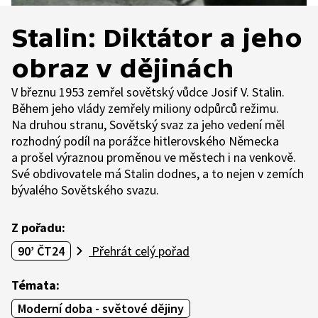
Stalin: Diktátor a jeho
obraz v dějinách
V březnu 1953 zemřel sovětský vůdce Josif V. Stalin.
Během jeho vlády zemřely miliony odpůrců režimu.
Na druhou stranu, Sovětský svaz za jeho vedení měl
rozhodný podíl na porážce hitlerovského Německa
a prošel výraznou proměnou ve městech i na venkově.
Své obdivovatele má Stalin dodnes, a to nejen v zemích
bývalého Sovětského svazu.
Z pořadu:
90’ ČT24
Přehrát celý pořad
Témata:
Moderní doba - světové dějiny