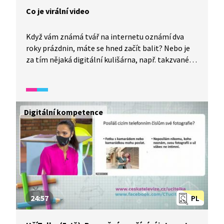
Co je virální video
Když vám známá tvář na internetu oznámí dva
roky prázdnin, máte se hned začít balit? Nebo je
za tím nějaká digitální kulišárna, např. takzvané
deepfakes. A co jsou virální videa? To jsou videa,
která se šíří jako virus, tedy rychle. Čemu tedy
věřit? Ověřujte si zdroje... Pokud zveřejňujete svá
videa, počítejte i s negativními reakcemi
Digitální kompetence
sledujících.
24:57
PL