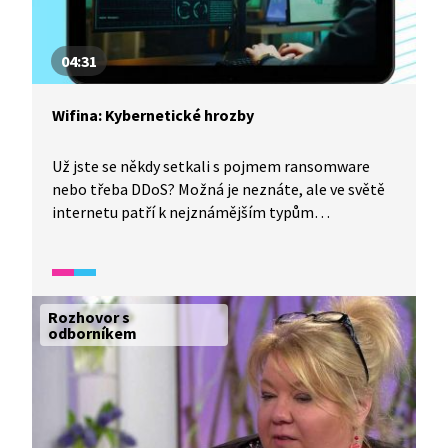
04:31
Wifina: Kybernetické hrozby
Už jste se někdy setkali s pojmem ransomware
nebo třeba DDoS? Možná je neznáte, ale ve světě
internetu patří k nejznámějším typům
kybernetických útoků. Jak se říká lidem, kteří
za takovými útoky stojí, dá se proti nim bránit
a jaké další hrozby mohou číhat v kyberprostoru?
O tom všem si popovídáme s Petrou Sobkovou
Rozhovor s
z Národního ústavu pro kybernetickou
odborníkem
a informační bezpečnost.