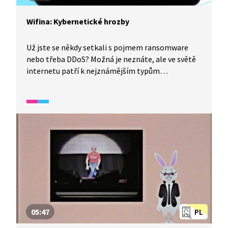
Wifina: Kybernetické hrozby
Už jste se někdy setkali s pojmem ransomware
nebo třeba DDoS? Možná je neznáte, ale ve světě
internetu patří k nejznámějším typům
kybernetických útoků. Jak se říká lidem, kteří
za takovými útoky stojí, dá se proti nim bránit
a jaké další hrozby mohou číhat v kyberprostoru?
O tom všem si popovídáme s Petrou Sobkovou
z Národního ústavu pro kybernetickou
a informační bezpečnost.
05:47
PL