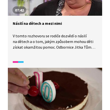
07:42
Násilí na dětech a mezi nimi
V tomto rozhovoru se rodiče dozvědí o násilí
na dětech a o tom, jakým způsobem mohou děti
získat okamžitou pomoc. Odbornice Jitka Tůmová
Šatavová, která je ředitelkou Klokánku v Žatci,
vysvětluje, jak tato organizace funguje, jakým
způsobem jsou děti přijímány a podporovány a co
prožívají děti, které se ocitnou v krizové situaci.
Rodiče se také dozvědí, jak mohou Klokánku
pomoci a jak podpořit bezpečné prostředí
pro děti. Zajímavé je, že některé děti si cestu
do Klokánku dokonce najdou samy, což ukazuje,
jak důležitá a dostupná tato pomoc je.