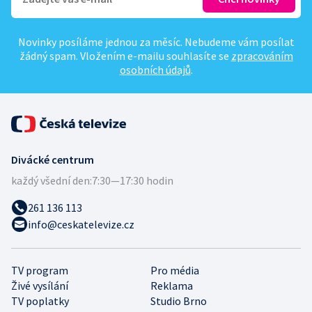
Novinky posíláme jednou za měsíc. Nebudeme vám posílat
žádný spam. Vložením e-mailu souhlasíte se
zpracováním
osobních údajů
.