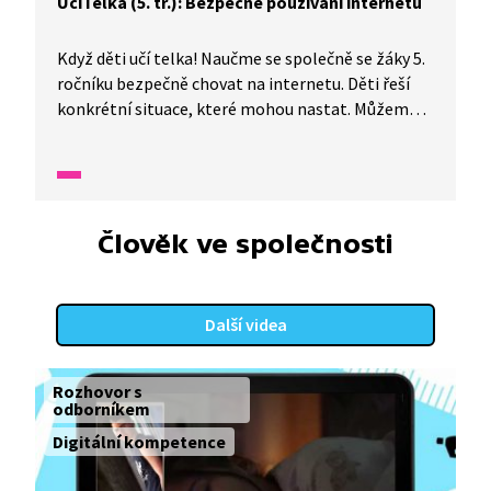
UčíTelka (5. tř.): Bezpečné používání internetu
Když děti učí telka! Naučme se společně se žáky 5.
ročníku bezpečně chovat na internetu. Děti řeší
konkrétní situace, které mohou nastat. Můžeme
věřit v pravdivost všech informací uveřejněných
na internetu? Co je to digitální stopa?
Člověk ve společnosti
Další videa
Rozhovor s
odborníkem
Digitální kompetence