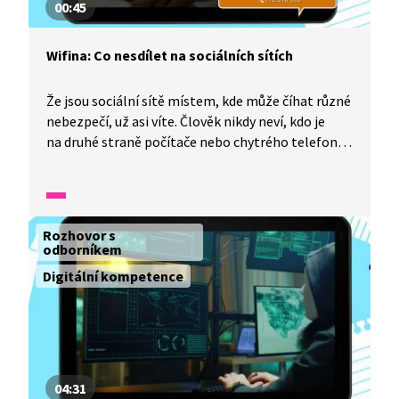
00:45
Wifina: Co nesdílet na sociálních sítích
Že jsou sociální sítě místem, kde může číhat různé
nebezpečí, už asi víte. Člověk nikdy neví, kdo je
na druhé straně počítače nebo chytrého telefonu,
a rozhodně by měl být opatrný, co bude s takovou
osobou sdílet. Více vám o tom poví Zora Dušková,
která je ředitelkou dětského krizového centra.
Rozhovor s
odborníkem
Digitální kompetence
04:31