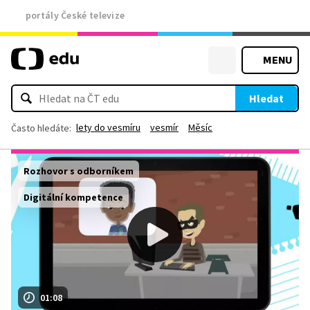
portály České televize
MENU
Hledat
lety do vesmíru
vesmír
Měsíc
Často hledáte:
Rozhovor s odborníkem
Digitální kompetence
01:08