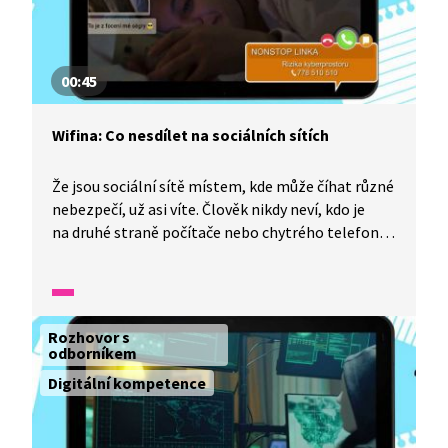
00:45
Wifina: Co nesdílet na sociálních sítích
Že jsou sociální sítě místem, kde může číhat různé
nebezpečí, už asi víte. Člověk nikdy neví, kdo je
na druhé straně počítače nebo chytrého telefonu,
a rozhodně by měl být opatrný, co bude s takovou
osobou sdílet. Více vám o tom poví Zora Dušková,
která je ředitelkou dětského krizového centra.
Rozhovor s
odborníkem
Digitální kompetence