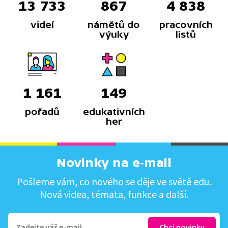
13 733
867
4 838
videí
námětů do
pracovních
výuky
listů
1 161
149
pořadů
edukativních
her
Novinky na e-mail
Pošleme vám, co nového se děje ve světě edu.
Nová videa, témata, funkce a další.