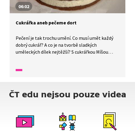
06:02
Cukrářka aneb pečeme dort
Pečení je tak trochu umění. Co musí umět každý
dobrý cukrář? A co je na tvorbě sladkých
uměleckých dílek nejtěžší? S cukrářkou Míšou
Landovou zkusíme udělat dort bez pečení a během
přípravy si popovídáme o jejím povolání.
ČT edu nejsou pouze videa