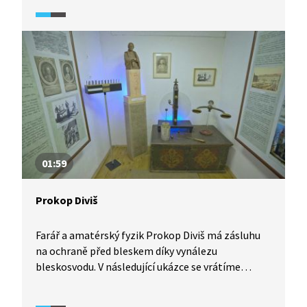
bleskem? A co se v takovém případě stane s naším
tělem? To se dozvíme v následujícím videu.
Dotkneme se i fenoménu známého jako kulový
blesk.
01:59
Prokop Diviš
Farář a amatérský fyzik Prokop Diviš má zásluhu
na ochraně před bleskem díky vynálezu
bleskosvodu. V následující ukázce se vrátíme
do druhé poloviny 18. století a dozvíme se o životě
i dílu tohoto významného českého vynálezce.