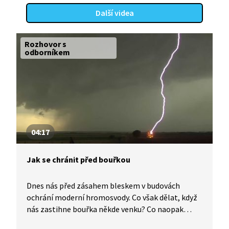
Další videa
Rozhovor s
odborníkem
04:17
Jak se chránit před bouřkou
Dnes nás před zásahem bleskem v budovách
ochrání moderní hromosvody. Co však dělat, když
nás zastihne bouřka někde venku? Co naopak
nedělat? Kde je největší pravděpodobnost zásahu