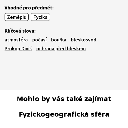
Vhodné pro předmět:
Zeměpis
Fyzika
Klíčová slova:
atmosféra
počasí
bouřka
bleskosvod
Prokop Diviš
ochrana před bleskem
Mohlo by vás také zajímat
Fyzickogeografická sféra