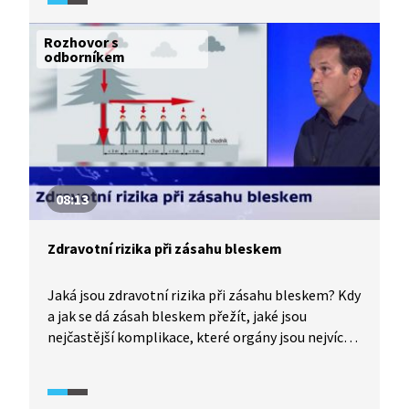
Rozhovor s
odborníkem
08:13
Zdravotní rizika při zásahu bleskem
Jaká jsou zdravotní rizika při zásahu bleskem? Kdy
a jak se dá zásah bleskem přežít, jaké jsou
nejčastější komplikace, které orgány jsou nejvíce
ohroženy, a co se děje v těle při zásahu bleskem?
Čím můžeme situaci zkomplikovat? Jak můžeme
postižené osobě pomoci? A co naopak nikdy