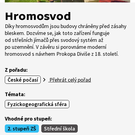
Hromosvod
Díky hromosvodům jsou budovy chráněny před zásahy
bleskem. Dozvíme se, jak toto zařízení funguje
od střešních jímačů přes svodový systém až
po uzemnění. V závěru si porovnáme moderní
hromosvod s návrhem Prokopa Diviše z 18. století.
Z pořadu:
České počasí
Přehrát celý pořad
Témata:
Fyzickogeografická sféra
Vhodné pro stupeň:
2. stupeň ZŠ
Střední škola