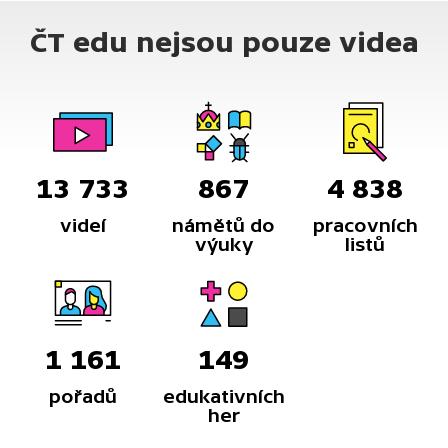
ČT edu nejsou pouze videa
13 733
867
4 838
videí
námětů do
pracovních
výuky
listů
1 161
149
pořadů
edukativních
her