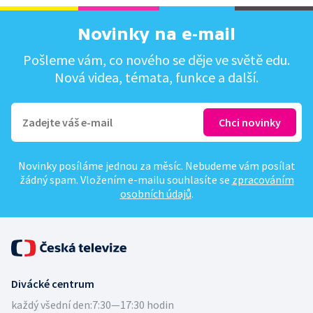
Novinky na e-mail
Pošleme vám, co nového se děje ve světě edu.
Nová videa, témata, funkce a další.
Novinky posíláme jednou za měsíc. Nebudeme vám posílat
žádný spam. Vložením e-mailu souhlasíte se
zpracováním
osobních údajů
.