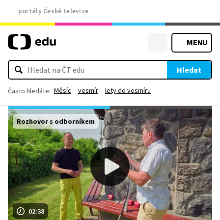
portály České televize
MENU
Hledat
Měsíc
vesmír
lety do vesmíru
Často hledáte:
Rozhovor s odborníkem
02:38