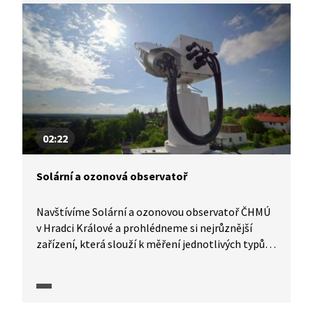
nedělat? Kolik lidí ročně zemře kvůli zásahu
bleskem?
02:22
Solární a ozonová observatoř
Navštívíme Solární a ozonovou observatoř ČHMÚ
v Hradci Králové a prohlédneme si nejrůznější
zařízení, která slouží k měření jednotlivých typů
slunečního záření. Také se dozvíme o poměrně
unikátním měření ozonu a aerosolů v atmosféře.