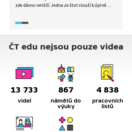
zde dávno netěží. Jedna ze štol slouží k úplně
jinému účelu, nachází se v ní seizmická observatoř,
která dokonce patří k nejlepším svého druhu
na světě. Proč je právě toto místo ideální
pro zaznamenávání zemětřesení a mnoho
dalšího, se dozvíme v následující reportáži.
ČT edu nejsou pouze videa
13 733
867
4 838
videí
námětů do
pracovních
výuky
listů