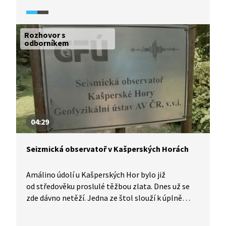
používání freonů, látek, které se používaly
při výrobě lednic nebo sprejů.
Rozhovor s
odborníkem
04:29
Seizmická observatoř v Kašperských Horách
Amálino údolí u Kašperských Hor bylo již
od středověku proslulé těžbou zlata. Dnes už se
zde dávno netěží. Jedna ze štol slouží k úplně
jinému účelu, nachází se v ní seizmická observatoř,
která dokonce patří k nejlepším svého druhu