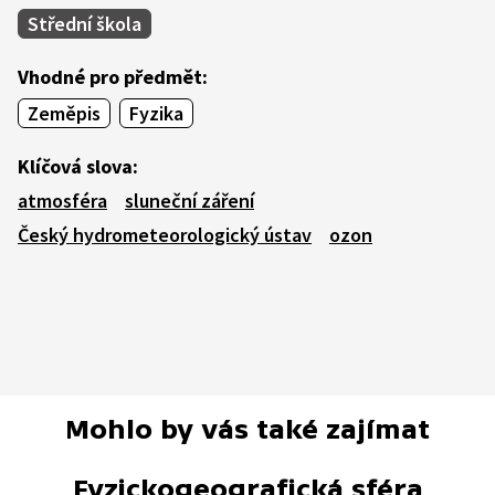
Střední škola
Vhodné pro předmět:
Zeměpis
Fyzika
Klíčová slova:
atmosféra
sluneční záření
Český hydrometeorologický ústav
ozon
Mohlo by vás také zajímat
Fyzickogeografická sféra