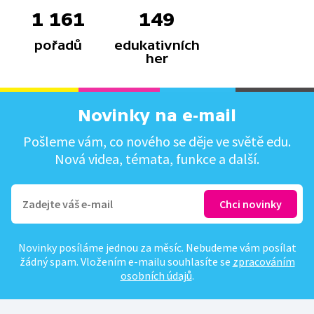
1 161
149
pořadů
edukativních
her
Novinky na e-mail
Pošleme vám, co nového se děje ve světě edu.
Nová videa, témata, funkce a další.
Novinky posíláme jednou za měsíc. Nebudeme vám posílat
žádný spam. Vložením e-mailu souhlasíte se
zpracováním
osobních údajů
.