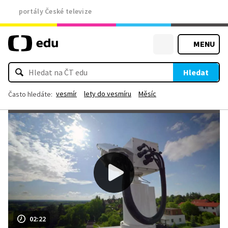
portály České televize
MENU
Hledat
vesmír
lety do vesmíru
Měsíc
Často hledáte:
02:22