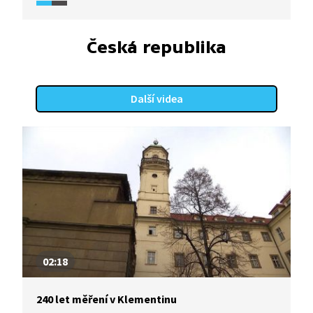
na světě. Proč je právě toto místo ideální
pro zaznamenávání zemětřesení a mnoho
dalšího, se dozvíme v následující reportáži.
Česká republika
Další videa
02:18
240 let měření v Klementinu