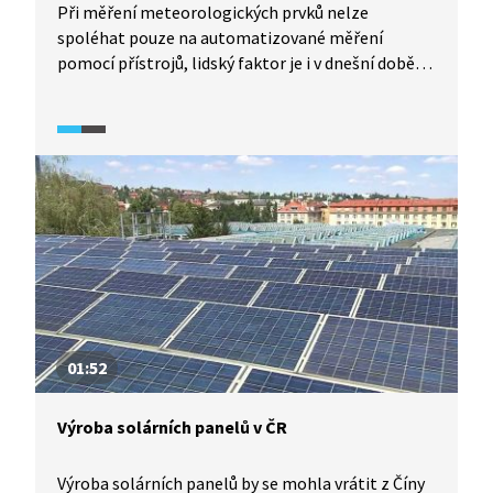
Při měření meteorologických prvků nelze
spoléhat pouze na automatizované měření
pomocí přístrojů, lidský faktor je i v dnešní době
při pozorování nezastupitelný. Například
na Milešovce, nejstarší meteorologické stanici
u nás, dohlednost nebo typ srážek musí rozlišit
a udat do zprávy pozorovatel.
01:52
Výroba solárních panelů v ČR
Výroba solárních panelů by se mohla vrátit z Číny