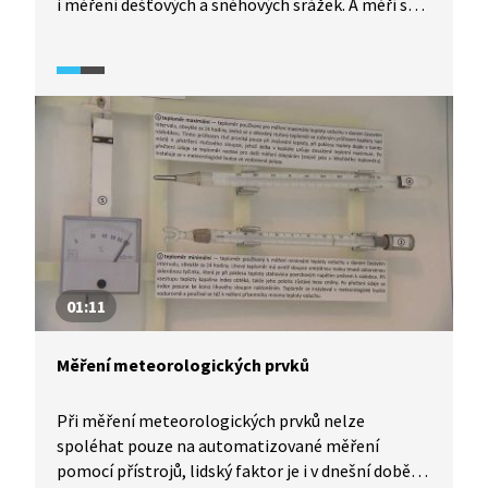
i měření dešťových a sněhových srážek. A měří se
tu bez přestávky až dodnes. V roce 2024 tak
meteorologická měření v Klementinu oslaví již
240. výročí svého fungování.
01:11
Měření meteorologických prvků
Při měření meteorologických prvků nelze
spoléhat pouze na automatizované měření
pomocí přístrojů, lidský faktor je i v dnešní době