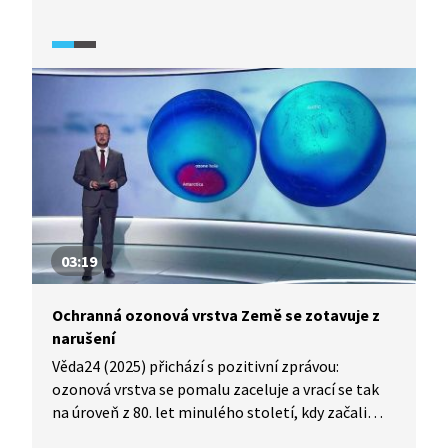
při pozorování nezastupitelný. Například
na Milešovce, nejstarší meteorologické stanici
u nás, dohlednost nebo typ srážek musí rozlišit
a udat do zprávy pozorovatel.
03:19
Ochranná ozonová vrstva Země se zotavuje z
narušení
Věda24 (2025) přichází s pozitivní zprávou:
ozonová vrstva se pomalu zaceluje a vrací se tak
na úroveň z 80. let minulého století, kdy začali
vědci poprvé upozorňovat na její ztenčení kvůli