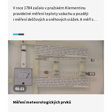
V roce 1784 začalo v pražském Klementinu
pravidelné měření teploty vzduchu a později
i měření dešťových a sněhových srážek. A měří se
tu bez přestávky až dodnes. V roce 2024 tak
meteorologická měření v Klementinu oslaví již
240. výročí svého fungování.
01:11
Měření meteorologických prvků