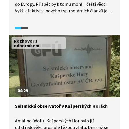
do Evropy. Přispět by k tomu mohli i čeští vědci.
Vyšší efektivita nového typu solárních článků je
totiž výsledkem mezinárodního výzkumu,
do něhož se významně zapojili experti
z Fyzikálního ústavu Akademie věd. Jak vědci
vylepšili na první pohled běžné fotovoltaické
Rozhovor s
články?
odborníkem
04:29
Seizmická observatoř v Kašperských Horách
Amálino údolí u Kašperských Hor bylo již
od středověku proslulé těžbou zlata. Dnes už se