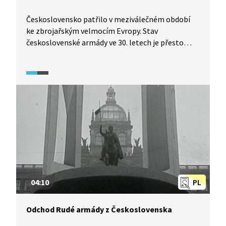
Československo patřilo v meziválečném období
ke zbrojařským velmocím Evropy. Stav
československé armády ve 30. letech je přesto
často předmětem různých dohadů a spekulací. Jak
na tom tedy odborným pohledem československá
armáda skutečně byla a jak dlouho by mohla
vzdorovat německému wehrmachtu? Dozvíme se
v pořadu Historie.cs.
04:10
PL
Odchod Rudé armády z Československa