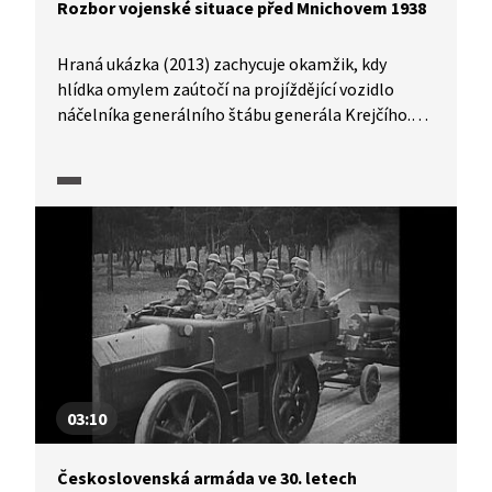
Rozbor vojenské situace před Mnichovem 1938
Hraná ukázka (2013) zachycuje okamžik, kdy
hlídka omylem zaútočí na projíždějící vozidlo
náčelníka generálního štábu generála Krejčího.
Ukazuje tak napětí prožívané vojáky během
mobilizace, kdy všichni čekali, že Německo může
zaútočit každým okamžikem. V rozhovoru s vojáky
generál mluví o možné strategii Německa
při útoku na ČSR a o vztahu československých
politických představitelů k československé
armádě. Hovor se týká i samotného budování
československé armády, Krejčí podotýká, že
politici v roce 1918 armádu vůbec nechtěli, její
vznik požadovala hlavně Francie jako spojenec
Československa.
03:10
Československá armáda ve 30. letech