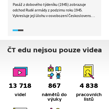
Pasáž z dobového týdeníku (1945) zobrazuje
odchod Rudé armády z podzimu roku 1945.
Vykresluje její úlohu v osvobození Československa
a hodnotí podíl Sovětského svazu na poválečném
vývoji a našich vzájemných vztazích. Zdroj: Národní
filmový archiv.
ČT edu nejsou pouze videa
13 718
867
4 838
videí
námětů do
pracovních
výuky
listů