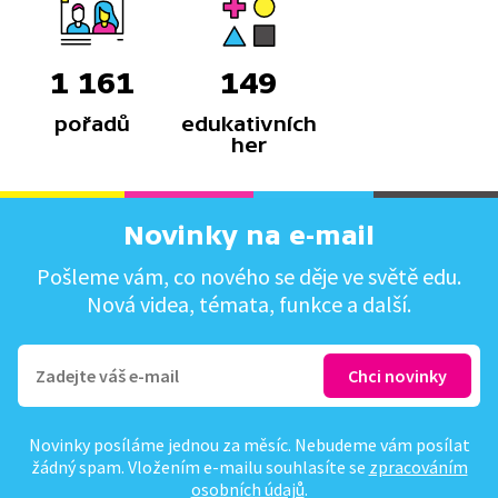
1 161
149
pořadů
edukativních
her
Novinky na e-mail
Pošleme vám, co nového se děje ve světě edu.
Nová videa, témata, funkce a další.
Novinky posíláme jednou za měsíc. Nebudeme vám posílat
žádný spam. Vložením e-mailu souhlasíte se
zpracováním
osobních údajů
.