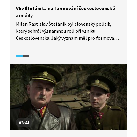
Vliv Štefánika na formování československé
armády
Milan Rastislav Štefánik byl slovenský politik,
který sehrál významnou roli při vzniku
Československa. Jaký význam měl pro formování
československé armády, ale i československého
národa? Které vlastnosti a dovednosti mu
napomáhaly k úspěchu? Nejen o tom, ale i o jeho
pohnutém konci se více dozvíme v pořadu
Historie.cs.
03:41