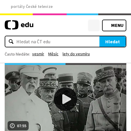
portály České televize
MENU
Hledat
vesmír
Měsíc
lety do vesmíru
Často hledáte:
07:55