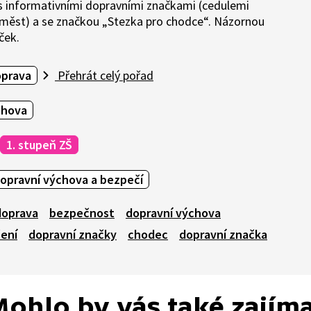
 informativními dopravními značkami (cedulemi
 měst) a se značkou „Stezka pro chodce“. Názornou
ček.
oprava
Přehrát celý pořad
chova
1. stupeň ZŠ
opravní výchova a bezpečí
doprava
bezpečnost
dopravní výchova
čení
dopravní značky
chodec
dopravní značka
ohlo by vás také zajím