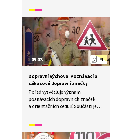
co znamená „zebra na silnici“. Dále
se v pořadu objevuje názorná
ukázka toho, jakým způsobem má
člověk správně přes přechod přejít.
05:03
PL
Dopravní výchova: Poznávací a
zákazové dopravní značky
Pořad vysvětluje význam
poznávacích dopravních značek
a orientačních cedulí. Součástí je
i varování dětí před cizími lidmi,
kteří je mohou lákat do auta,
a to formou názorné ukázky.