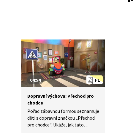
04:54
PL
Dopravní výchova: Přechod pro
chodce
Pořad zábavnou formou seznamuje
děti s dopravní značkou „Přechod
pro chodce“. Ukáže, jak tato
dopravní značka vypadá, a vysvětlí,