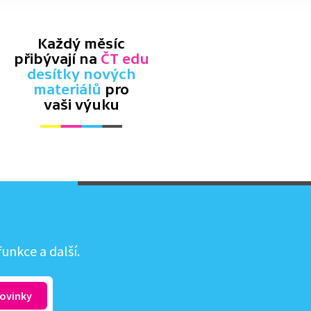
Každý měsíc
přibývají na
ČT edu
desítky nových
materiálů
pro
vaši výuku
unkce a další.