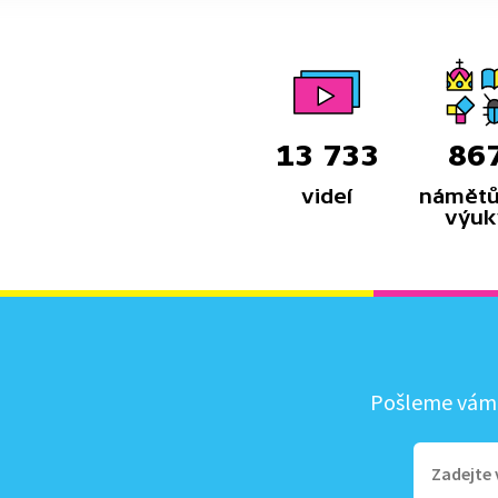
13 733
86
videí
námětů
výuk
Pošleme vám, 