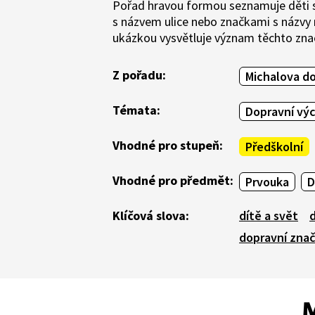
Pořad hravou formou seznamuje děti s
s názvem ulice nebo značkami s názvy
ukázkou vysvětluje význam těchto zna
Z pořadu:
Michalova d
Témata:
Dopravní vý
Vhodné pro stupeň:
Předškolní
Vhodné pro předmět:
Prvouka
D
Klíčová slova:
dítě a svět
dopravní zna
M