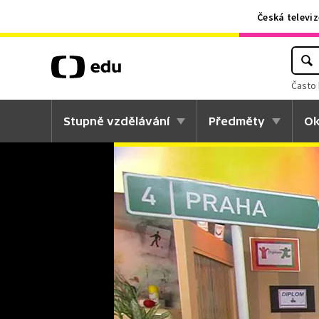
Česká televiz
Často 
Stupně vzdělávání
Předměty
Ok