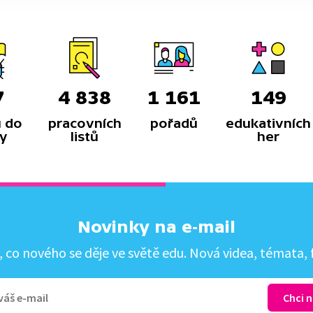
7
4 838
1 161
149
 do
pracovních
pořadů
edukativních
y
listů
her
Novinky na e-mail
co nového se děje ve světě edu. Nová videa, témata, f