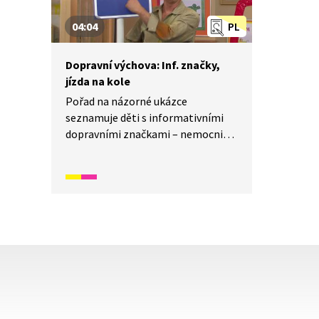
04:04
PL
Dopravní výchova: Inf. značky,
jízda na kole
Pořad na názorné ukázce
seznamuje děti s informativními
dopravními značkami – nemocnice,
servis, benzínová pumpa,
občerstvení, hotel nebo WC.
Součástí je i shrnutí, jak se
bezpečně chovat v silničním
provozu při jízdě na kole.