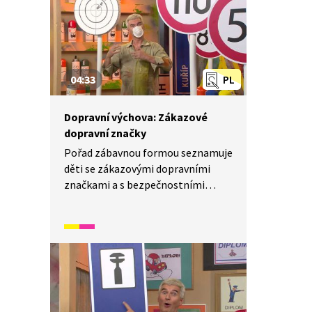
04:33
PL
Dopravní výchova: Zákazové
dopravní značky
Pořad zábavnou formou seznamuje
děti se zákazovými dopravními
značkami a s bezpečnostními
zábranami. Děti se dozví, k čemu
tyto dopravní značky slouží a proč
se musejí dodržovat. Dále si díky
názorné ukázce uvědomí, jak je
důležité mít bezpečnostní zábrany
a dbát na bezpečný pohyb
na chodníku vedle silnice.