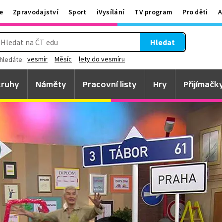
e
Zpravodajství
Sport
iVysílání
TV program
Pro děti
A
Hledat
vesmír
Měsíc
lety do vesmíru
hledáte:
ruhy
Náměty
Pracovní listy
Hry
Přijímačk