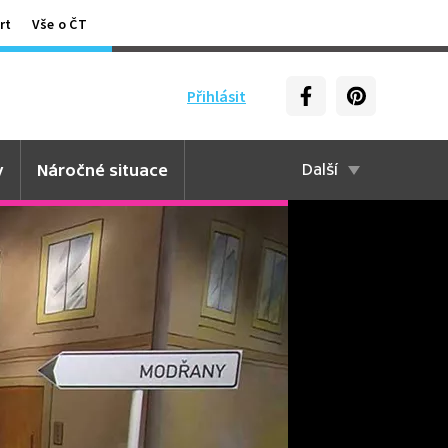
rt
Vše o ČT
Přihlásit
y
Náročné situace
Další