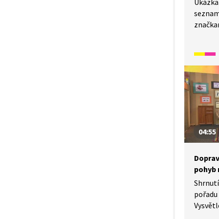
Ukázka
seznamu
značkam
a „Sema
trojúhe
dopravn
mají vý
a nesmí
tedy kt
a který
04:55
Doprav
pohyb n
Shrnutí
pořadu 
Vysvětl
značkam