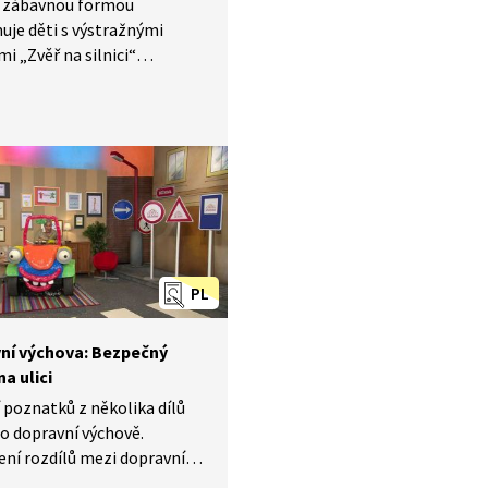
 zábavnou formou
je děti s výstražnými
i „Zvěř na silnici“
for“. Děti se naučí, jak
lníkové, tedy výstražné
í značky vypadají, a jaký
znam. Zjistí také, kdy se smí
 přecházet přes přechod,
erý panáček ukazuje STŮJ
 MŮŽEŠ JÍT.
PL
ní výchova: Bezpečný
a ulici
 poznatků z několika dílů
o dopravní výchově.
ení rozdílů mezi dopravními
i (zákaz, výstraha,