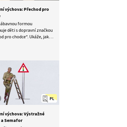
ní výchova: Přechod pro
e
zábavnou formou
je děti s dopravní značkou
d pro chodce“. Ukáže, jak
pravní značka vypadá,
tlí, co znamená „zebra
ci“. Dále se v pořadu
e názorná ukázka toho,
způsobem má člověk
 přes přechod přejít.
PL
ní výchova: Výstražné
 a Semafor