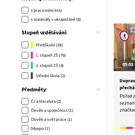
s pracovními listy
s materiály v ukrajinštině (6)
Stupeň vzdělávání:
Předškolní (38)
1. stupeň ZŠ (76)
05:03
2. stupeň ZŠ (4)
Střední škola (2)
Doprav
přechá
Předměty:
Pořad 
ČJ a literatura (2)
seznamu
značka
Člověk a společnost (1)
a „Dej p
Člověk a svět práce (1)
nám tak
Dějepis (1)
s červe