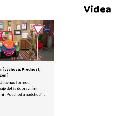
Videa
ní výchova: Přednost,
zení
zábavnou formou
je děti s dopravními
mi „Podchod a nadchod“
řednost v jízdě“. Vysvětlí
é, že dopravní značky
ným okrajem člověka chrání