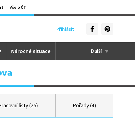
rt
Vše o ČT
Přihlásit
y
Náročné situace
Další
ova
Pracovní listy (25)
Pořady (4)