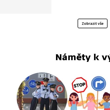
ce). Ukázka krátké
é hry pro rozvoj lidského
sluchu, která dětem
ná, jak je důležité používat
Zobrazit vše
i pohybu na ulici a silnici.
Náměty k v