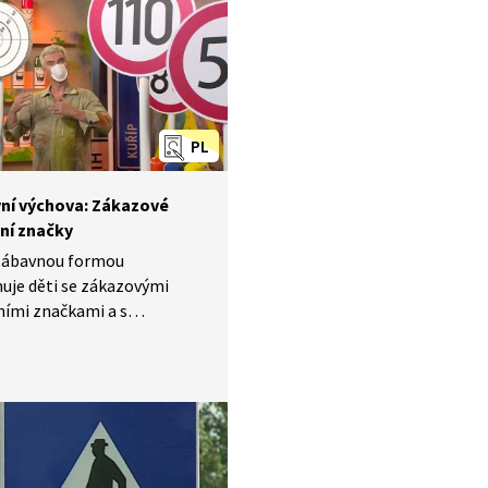
ebezpečím, například
vstupu chodců“.
PL
ní výchova: Zákazové
ní značky
zábavnou formou
uje děti se zákazovými
ními značkami a s
nostními zábranami. Děti
í, k čemu tyto dopravní
slouží a proč se musejí
at. Dále si díky názorné
uvědomí, jak je důležité mít
nostní zábrany a dbát
pečný pohyb na chodníku