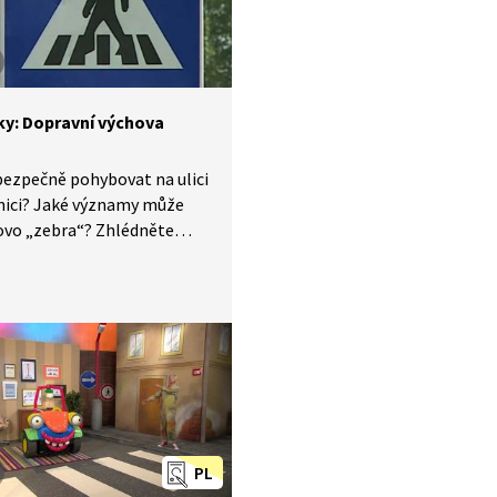
lnice.
ky: Dopravní výchova
bezpečně pohybovat na ulici
lnici? Jaké významy může
ovo „zebra“? Zhlédněte
é ukázky správného
u přes silnici, dopravních
, bezpečného cestování
 ochrany před úrazy na kole.
PL