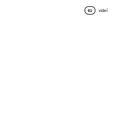
61
videí