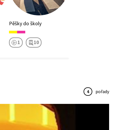
Pěšky do školy
1
10
4
pořady