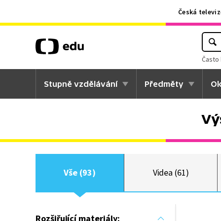
Česká televiz
Často 
Stupně vzdělávání
Předměty
Ok
Vý
Vše (93)
Videa (61)
Rozšiřující materiály: