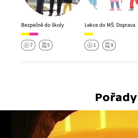
Bezpečně do školy
Lekce do MŠ: Doprava
7
5
1
8
Pořady