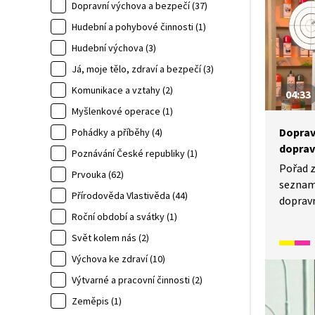
před n
Dopravní výchova a bezpečí (37)
„Zákaz 
Hudební a pohybové činnosti (1)
Hudební výchova (3)
Já, moje tělo, zdraví a bezpečí (3)
Komunikace a vztahy (2)
04:33
Myšlenkové operace (1)
Doprav
Pohádky a příběhy (4)
doprav
Poznávání České republiky (1)
Pořad 
Prvouka (62)
seznam
Přírodověda Vlastivěda (44)
doprav
bezpeč
Roční období a svátky (1)
se dozv
Svět kolem nás (2)
značky 
Výchova ke zdraví (10)
dodržov
Výtvarné a pracovní činnosti (2)
ukázce 
bezpeč
Zeměpis (1)
na bez