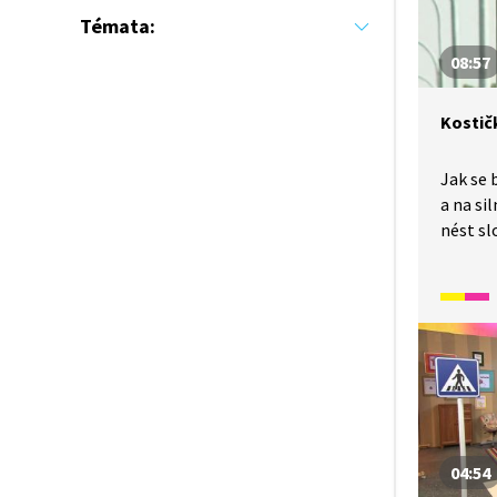
vedle si
Témata:
08:57
Kostič
Jak se 
a na si
nést sl
názorn
přechod
značek
autem i
04:54