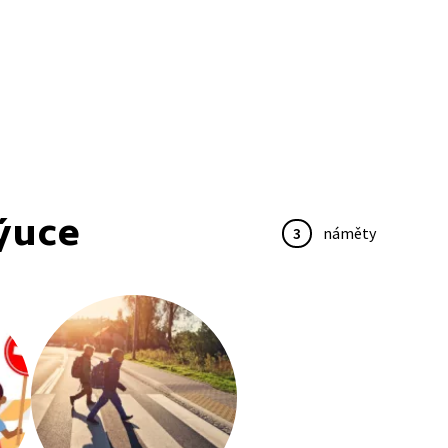
ýuce
3
náměty