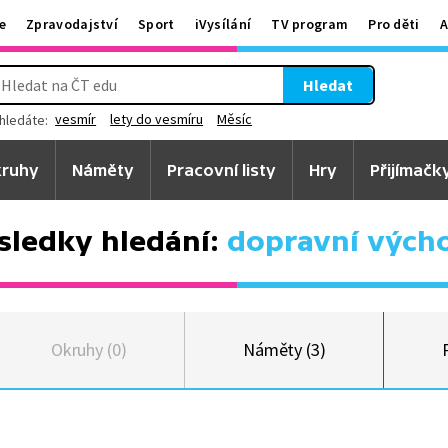
e
Zpravodajství
Sport
iVysílání
TV program
Pro děti
A
Hledat
vesmír
lety do vesmíru
Měsíc
hledáte:
ruhy
Náměty
Pracovní listy
Hry
Přijímačk
sledky hledání:
dopravní vých
Okruhy (0)
Náměty (3)