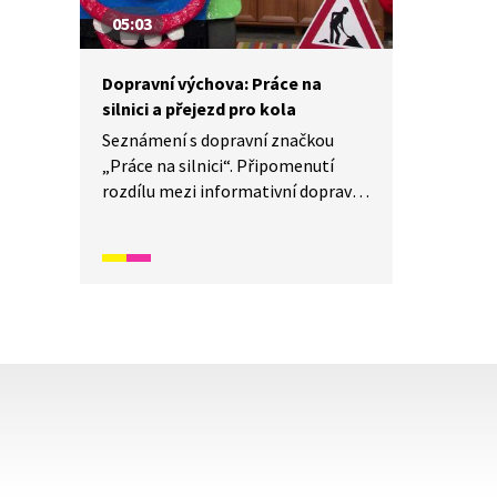
05:03
Dopravní výchova: Práce na
silnici a přejezd pro kola
Seznámení s dopravní značkou
„Práce na silnici“. Připomenutí
rozdílu mezi informativní dopravní
značkou a zákazovou dopravní
značkou. Součástí je také
vysvětlení, jak vypadá přejezd
pro kola, a názorná ukázka, jak
správně přejít na druhou stranu.