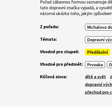
Pořad zábavnou formou seznamuje děti
tato dopravní značka vypadá, a vysvětlí
názorná ukázka toho, jakým způsobem 
Z pořadu:
Michalova d
Témata:
Dopravní vý
Vhodné pro stupeň:
Předškolní
Vhodné pro předmět:
Prvouka
D
Klíčová slova:
dítě a svět
dopravní výc
přechod pro 