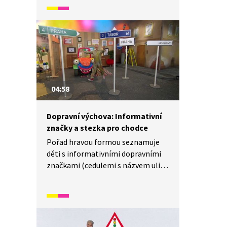
přechodu přes silnici, dopravních
značek, bezpečného cestování
autem i ochrany před úrazy na kole.
04:58
Dopravní výchova: Informativní
značky a stezka pro chodce
Pořad hravou formou seznamuje
děti s informativními dopravními
značkami (cedulemi s názvem ulice
nebo značkami s názvy měst) a se
značkou „Stezka pro chodce“.
Názornou ukázkou vysvětluje
význam těchto značek.