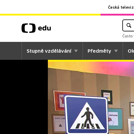
Česká televiz
Často 
Stupně vzdělávání
Předměty
Ok