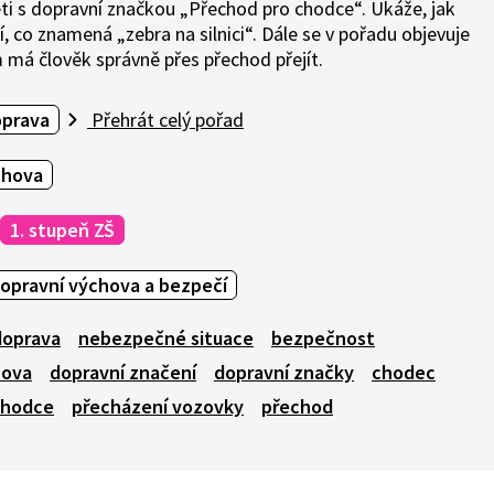
 s dopravní značkou „Přechod pro chodce“. Ukáže, jak
, co znamená „zebra na silnici“. Dále se v pořadu objevuje
má člověk správně přes přechod přejít.
oprava
Přehrát celý pořad
chova
1. stupeň ZŠ
opravní výchova a bezpečí
doprava
nebezpečné situace
bezpečnost
hova
dopravní značení
dopravní značky
chodec
chodce
přecházení vozovky
přechod