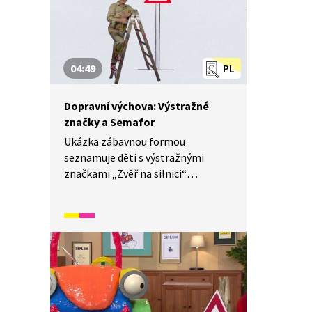
04:49
PL
Dopravní výchova: Výstražné
značky a Semafor
Ukázka zábavnou formou
seznamuje děti s výstražnými
značkami „Zvěř na silnici“
a „Semafor“. Děti se naučí, jak
trojúhelníkové, tedy výstražné
dopravní značky vypadají, a jaký
mají význam. Zjistí také, kdy se smí
a nesmí přecházet přes přechod,
tedy který panáček ukazuje STŮJ
a který MŮŽEŠ JÍT.