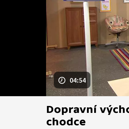
04:54
Dopravní vých
chodce