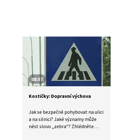
08:57
Kostičky: Dopravní výchova
Jak se bezpečně pohybovat na ulici
a na silnici? Jaké významy může
nést slovo „zebra“? Zhlédněte
názorné ukázky správného