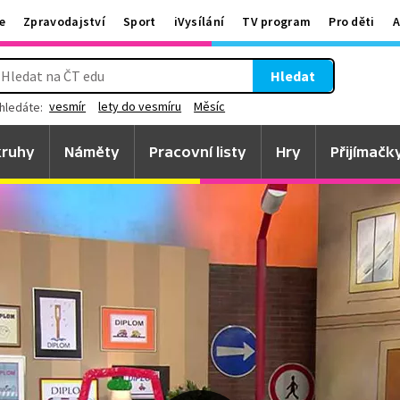
e
Zpravodajství
Sport
iVysílání
TV program
Pro děti
A
Hledat
vesmír
lety do vesmíru
Měsíc
hledáte:
ruhy
Náměty
Pracovní listy
Hry
Přijímačk