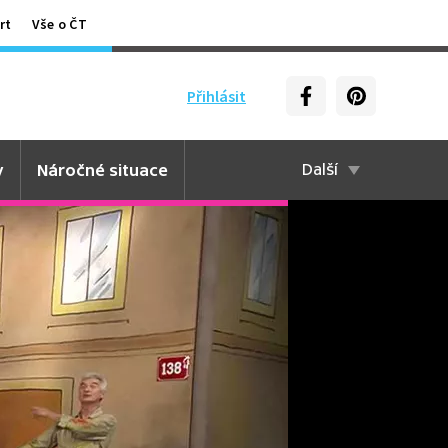
rt
Vše o ČT
Přihlásit
y
Náročné situace
Další