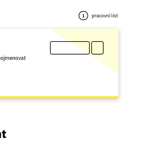
1
pracovní list
 pojmenovat
at