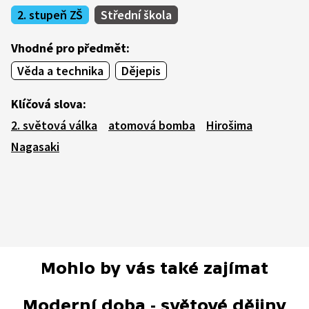
2. stupeň ZŠ
Střední škola
Vhodné pro předmět:
Věda a technika
Dějepis
Klíčová slova:
2. světová válka
atomová bomba
Hirošima
Nagasaki
Mohlo by vás také zajímat
Moderní doba - světové dějiny