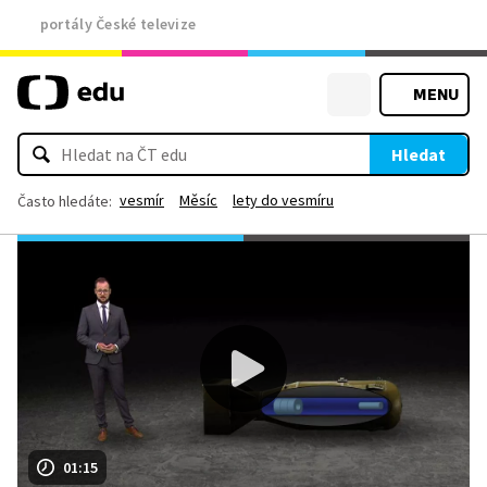
portály České televize
MENU
Hledat
vesmír
Měsíc
lety do vesmíru
Často hledáte:
01:15