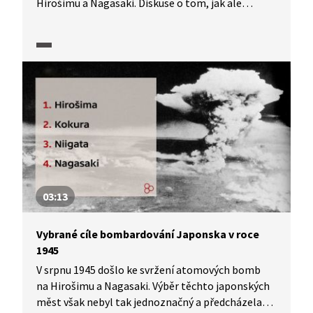
Hirošimu a Nagasaki. Diskuse o tom, jak ale
s atomovými bombami naložit, nebyly vůbec
jednoznačné a názory na použití zbraní se lišily.
V ukázce z pořadu Úsvit atomového věku (2025)
diskutuje historik o tom, které varianty připadaly
v úvahu a zda si američtí politici vůbec
uvědomovali, s jakou zbraní operují.
03:13
Vybrané cíle bombardování Japonska v roce
1945
V srpnu 1945 došlo ke svržení atomových bomb
na Hirošimu a Nagasaki. Výběr těchto japonských
měst však nebyl tak jednoznačný a předcházela