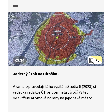
To v pasáži ze zpravodajského pořadu Úsvit
atomového věku (2025) vysvětlí odborník
na jadernou fyziku. Video se věnuje nejen působení
žáru, tlakové vlny a radiace, ale rovněž připomíná
příběhy přeživších.
05:34
PL
Jaderný útok na Hirošimu
V rámci zpravodajského vysílání Studia 6 (2023) si
vědecká redakce ČT připomněla výročí 78 let
od svržení atomové bomby na japonské město
Hirošima. V reportáži je podrobena otázce, proč
padla volba právě na Hirošimu, jak moc bylo toto