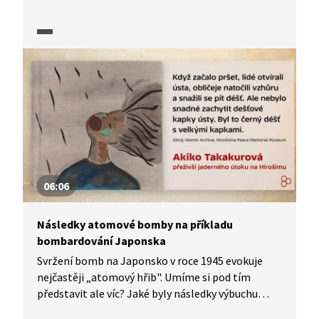
mu mnohá tajná jednání. Ve výseku
z dokumentárního pořadu Úsvit atomového věku
(2025) lze zjistit více o tom, která města
přicházela v úvahu a z jakých důvodů.
06:06
Následky atomové bomby na příkladu
bombardování Japonska
Svržení bomb na Japonsko v roce 1945 evokuje
nejčastěji „atomový hřib". Umíme si pod tím
představit ale víc? Jaké byly následky výbuchu
atomové bomby v Japonsku v roce 1945?