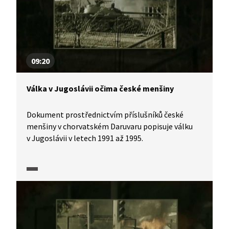
09:20
Válka v Jugoslávii očima české menšiny
Dokument prostřednictvím příslušníků české
menšiny v chorvatském Daruvaru popisuje válku
v Jugoslávii v letech 1991 až 1995.