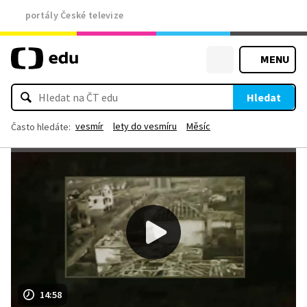
portály České televize
MENU
Hledat
vesmír
lety do vesmíru
Měsíc
Často hledáte:
14:58