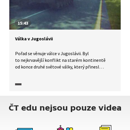
15:43
Válka v Jugoslávii
Pořad se věnuje válce v Jugoslávii. Byl
to nejkrvavější konflikt na starém kontinentě
od konce druhé světové války, který přinesl
statisíce mrtvých a miliony vyhnaných. Rozpad
Jugoslávie, který změnil mapu Evropy, začal roku
1991.
ČT edu nejsou pouze videa