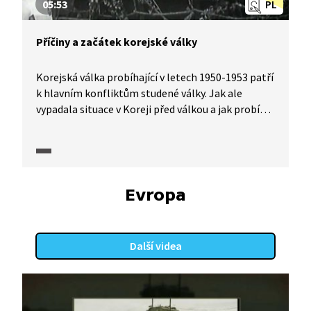
05:53
PL
Příčiny a začátek korejské války
Korejská válka probíhající v letech 1950-1953 patří
k hlavním konfliktům studené války. Jak ale
vypadala situace v Koreji před válkou a jak probíhal
začátek konfliktu? Jeho kořeny můžeme
vystopovat už ve 2. světové válce a vedou
do Sovětského svazu. Jak to? O tom se více
dozvíme v pořadu Historie.cs.
Evropa
Další videa