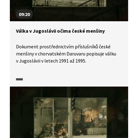
09:20
Válka v Jugoslávii očima české menšiny
Dokument prostřednictvím příslušníků české
menšiny v chorvatském Daruvaru popisuje válku
v Jugoslávii v letech 1991 až 1995.