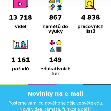
13 718
867
4 838
videí
námětů do
pracovních
výuky
listů
1 161
149
pořadů
edukativních
her
Novinky na e-mail
Pošleme vám, co nového se děje ve světě edu.
Nová videa, témata, funkce a další.