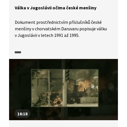
Válka v Jugoslávii očima české menšiny
Dokument prostřednictvím příslušníků české
menšiny v chorvatském Daruvaru popisuje válku
v Jugoslávii v letech 1991 až 1995.
16:18