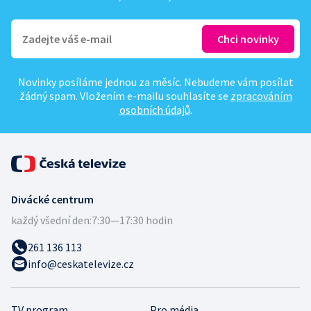
Novinky posíláme jednou za měsíc. Nebudeme vám posílat
žádný spam. Vložením e-mailu souhlasíte se
zpracováním
osobních údajů
.