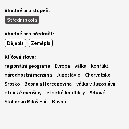
Vhodné pro stupeň:
Střední škola
Vhodné pro předmět:
Dějepis
Zeměpis
Klíčová slova:
regionální geografie
Evropa
válka
konflikt
národnostní menšina
Jugoslávie
Chorvatsko
Srbsko
Bosna a Hercegovina
válka v Jugoslávii
etnické menšiny
etnické konflikty
Srbové
Slobodan Miloševič
Bosna