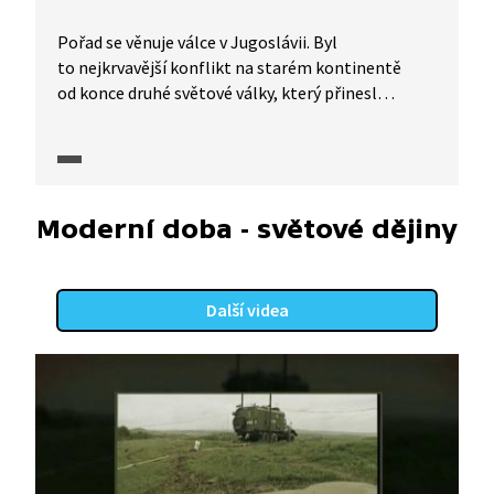
Pořad se věnuje válce v Jugoslávii. Byl
to nejkrvavější konflikt na starém kontinentě
od konce druhé světové války, který přinesl
statisíce mrtvých a miliony vyhnaných. Rozpad
Jugoslávie, který změnil mapu Evropy, začal roku
1991.
Moderní doba - světové dějiny
Další videa