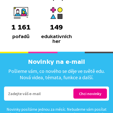
1 161
149
pořadů
edukativních
her
Novinky na e-mail
Pošleme vám, co nového se děje ve světě edu.
Nová videa, témata, funkce a další.
Novinky posíláme jednou za měsíc. Nebudeme vám posílat