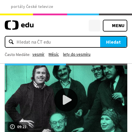
portály České televize
MENU
Hledat
vesmír
Měsíc
lety do vesmíru
Často hledáte:
09:21