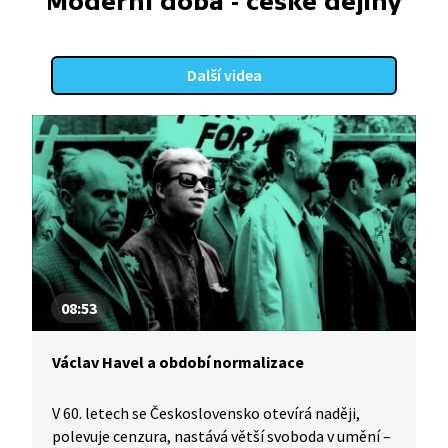
Moderní doba - české dějiny
Další videa
08:53
Václav Havel a období normalizace
V 60. letech se Československo otevírá naději,
polevuje cenzura, nastává větší svoboda v umění –