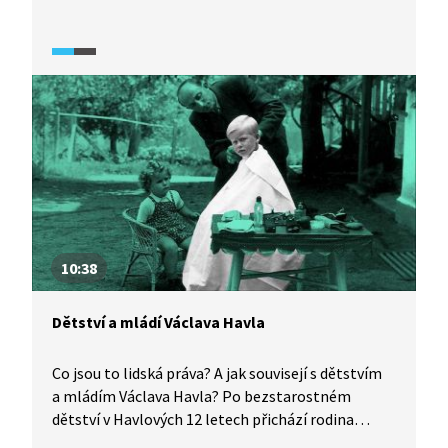
nejen u nás, ale po celém světě. Dokazuje, že se
i nadále zajímá o osudy druhých a nevzdává se boje
za jejich práva. Na počátku 90. let se Havel nachází
na vrcholu své popularity. Poklidné rozdělení
Československa, kterému napomohl svými
výzvami k toleranci, dialogu a respektu, je
v kontrastu s drastickým rozpadem Jugoslávie.
Video je součástí vzdělávací série Každý může
změnit svět z produkce Knihovny Václava Havla,
která provází životem Václava Havla a bojem
Československa za lidská práva.
10:38
Dětství a mládí Václava Havla
Co jsou to lidská práva? A jak souvisejí s dětstvím
a mládím Václava Havla? Po bezstarostném
dětství v Havlových 12 letech přichází rodina
o majetek a vše ve společnosti podléhá