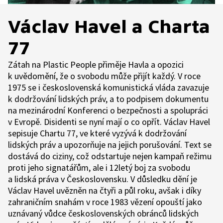
Václav Havel a Charta
77
Zátah na Plastic People přiměje Havla a opozici
k uvědomění, že o svobodu může přijít každý. V roce
1975 se i československá komunistická vláda zavazuje
k dodržování lidských práv, a to podpisem dokumentu
na mezinárodní Konferenci o bezpečnosti a spolupráci
v Evropě. Disidenti se nyní mají o co opřít. Václav Havel
sepisuje Chartu 77, ve které vyzývá k dodržování
lidských práv a upozorňuje na jejich porušování. Text se
dostává do ciziny, což odstartuje nejen kampaň režimu
proti jeho signatářům, ale i 12letý boj za svobodu
a lidská práva v Československu. V důsledku dění je
Václav Havel uvězněn na čtyři a půl roku, avšak i díky
zahraničním snahám v roce 1983 vězení opouští jako
uznávaný vůdce československých obránců lidských