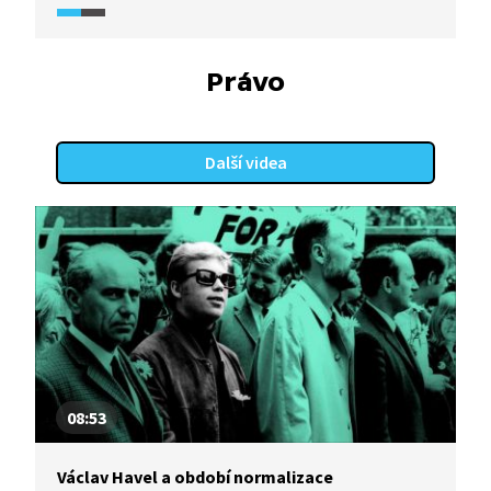
a povzbuzovat občany k jejímu rozvoji, k budování
demokratického a svobodného státu, k aktivnímu
a zodpovědnému zapojování do jeho dění. Havel
Právo
zůstává aktivním občanem i po odchodu z funkce
prezidenta. Video je součástí vzdělávací série
Každý může změnit svět (2018) z produkce
Další videa
Knihovny Václava Havla, která provází životem
Václava Havla a bojem Československa za lidská
práva.
08:53
Václav Havel a období normalizace