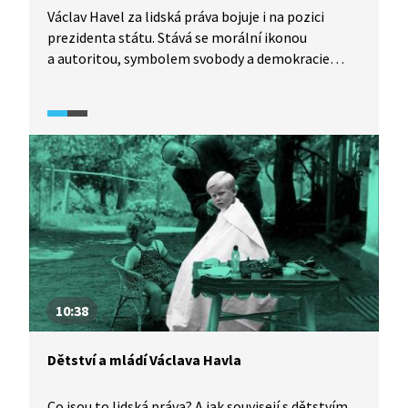
Václav Havel za lidská práva bojuje i na pozici
prezidenta státu. Stává se morální ikonou
a autoritou, symbolem svobody a demokracie
nejen u nás, ale po celém světě. Dokazuje, že se
i nadále zajímá o osudy druhých a nevzdává se boje
za jejich práva. Na počátku 90. let se Havel nachází
na vrcholu své popularity. Poklidné rozdělení
Československa, kterému napomohl svými
výzvami k toleranci, dialogu a respektu, je
v kontrastu s drastickým rozpadem Jugoslávie.
Video je součástí vzdělávací série Každý může
změnit svět z produkce Knihovny Václava Havla,
která provází životem Václava Havla a bojem
Československa za lidská práva.
10:38
Dětství a mládí Václava Havla
Co jsou to lidská práva? A jak souvisejí s dětstvím