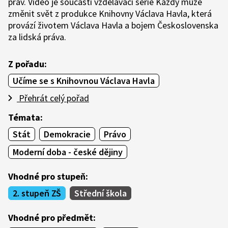
práv. Video je součástí vzdělávací série Každý může
změnit svět z produkce Knihovny Václava Havla, která
provází životem Václava Havla a bojem Československa
za lidská práva.
Z pořadu:
Učíme se s Knihovnou Václava Havla
Přehrát celý pořad
Témata:
Stát
Demokracie
Právo
Moderní doba - české dějiny
Vhodné pro stupeň:
2. stupeň ZŠ
Střední škola
Vhodné pro předmět: