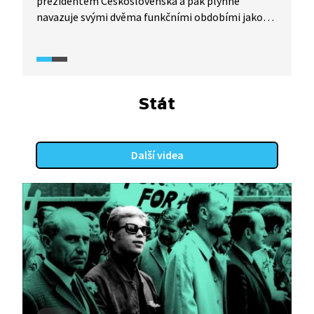
prezidentem Československa a pak plynně
navazuje svými dvěma funkčními obdobími jako
prezident České republiky. Během své funkce se
snaží budovat občanskou společnost
a povzbuzovat občany k jejímu rozvoji, k budování
demokratického a svobodného státu, k aktivnímu
a zodpovědnému zapojování do jeho dění. Havel
Stát
zůstává aktivním občanem i po odchodu z funkce
prezidenta. Video je součástí vzdělávací série
Každý může změnit svět (2018) z produkce
Další videa
Knihovny Václava Havla, která provází životem
Václava Havla a bojem Československa za lidská
práva.