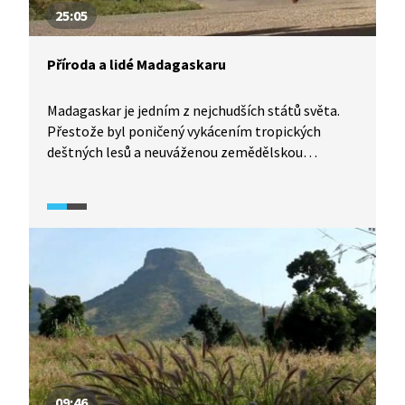
25:05
Příroda a lidé Madagaskaru
Madagaskar je jedním z nejchudších států světa.
Přestože byl poničený vykácením tropických
deštných lesů a neuváženou zemědělskou
výrobou, zachovala se tu dodnes řada endemitů.
09:46