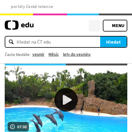
portály České televize
MENU
Hledat
vesmír
Měsíc
lety do vesmíru
Často hledáte:
07:30