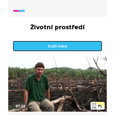
domovem obrovského množství druhů živočichů
i rostlin. Ale jejich plocha se stále zmenšuje vlivem
těžby dřeva či palmy olejné. Více se o deštných
pralesích dozvíte v reportáži z Wifiny.
Životní prostředí
Další videa
07:22
PL