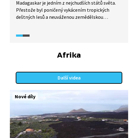
Madagaskar je jedním z nejchudších států světa.
Přestože byl poničený vykácením tropických
deštných lesů a neuváženou zemědělskou
výrobou, zachovala se tu dodnes řada endemitů.
Afrika
Další videa
Nové díly