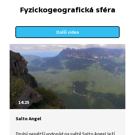
Fyzickogeografická sféra
Další videa
14:25
Salto Angel
Druhý největší vodopád na světě Salto Angel leží