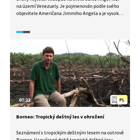
na území Venezuely. Je pojmenován podle svého
objevitele Američana Jimmiho Angela a je vysoký
979 metrů. Voda padá ze stolové hory Auyantepui,
unikátního skalního útvaru Guyanské vysočiny.
Díky výjimečným podmínkám najdete na hoře
mnoho endemických rostlinných i živočišných
druhů, např. 700 druhů orchidejí. Pod kolmými
útesy Stolové hory se nachází deštný prales.
Pojďte se tam vydat s námi.
07:22
PL
Borneo: Tropický deštný les v ohrožení
Seznámení s tropickým deštným lesem na ostrově
Borneo. V současné době tropické deštné lesy