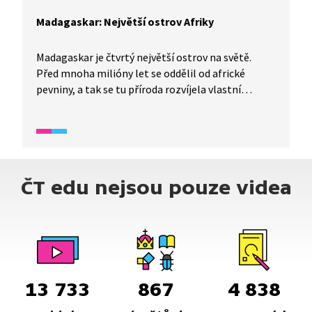
Madagaskar: Největší ostrov Afriky
Madagaskar je čtvrtý největší ostrov na světě.
Před mnoha milióny let se oddělil od africké
pevniny, a tak se tu příroda rozvíjela vlastní
cestou. Proto zde najdeme zvířecí i rostlinné
druhy, které nenajdeme nikde jinde na světě. Mezi
zvířecí obyvatele tropického ostrova patří
například lemuři a chameleoni. Malgašané, tedy
obyvatelé Madagaskaru, se věnují převážně
ČT edu nejsou pouze videa
zemědělství, pěstují například vanilku a rýži.
13 733
867
4 838