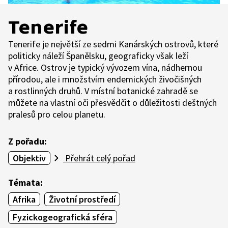
Tenerife
Tenerife je největší ze sedmi Kanárských ostrovů, které
politicky náleží Španělsku, geograficky však leží
v Africe. Ostrov je typický vývozem vína, nádhernou
přírodou, ale i množstvím endemických živočišných
a rostlinných druhů. V místní botanické zahradě se
můžete na vlastní oči přesvědčit o důležitosti deštných
pralesů pro celou planetu.
Z pořadu:
Objektiv
Přehrát celý pořad
Témata:
Afrika
Životní prostředí
Fyzickogeografická sféra