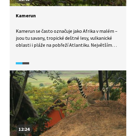
Kamerun
Kamerun se často označuje jako Afrika v malém –
jsou tu savany, tropické deštné lesy, vulkanické
oblasti i pláže na pobřeží Atlantiku. Největším
bohatstvím země je vzácná africká zvířena.
12:24