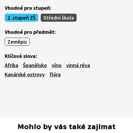
Vhodné pro stupeň:
2. stupeň ZŠ
Střední škola
Vhodné pro předmět:
Zeměpis
Klíčová slova:
Afrika
Španělsko
víno
vinná réva
Kanárské ostrovy
flóra
Mohlo by vás také zajímat