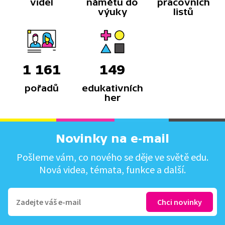
videí
námětů do
pracovních
výuky
listů
1 161
149
pořadů
edukativních
her
Novinky na e-mail
Pošleme vám, co nového se děje ve světě edu.
Nová videa, témata, funkce a další.