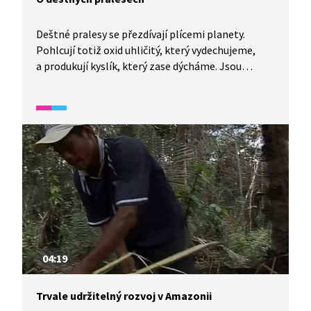
Deštné pralesy se přezdívají plícemi planety.
Pohlcují totiž oxid uhličitý, který vydechujeme,
a produkují kyslík, který zase dýcháme. Jsou
domovem obrovského množství druhů živočichů
i rostlin. Ale jejich plocha se stále zmenšuje vlivem
těžby dřeva či palmy olejné. Více se o deštných
pralesích dozvíte v reportáži z Wifiny.
04:19
Trvale udržitelný rozvoj v Amazonii