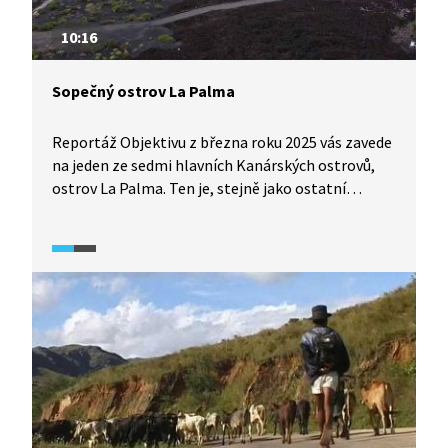
10:16
Sopečný ostrov La Palma
Reportáž Objektivu z března roku 2025 vás zavede
na jeden ze sedmi hlavních Kanárských ostrovů,
ostrov La Palma. Ten je, stejně jako ostatní
Kanárské ostrovy, sopečného původu. Co a jak
vulkanická činnost na ostrově ovlivňuje, zjistíte
v této reportáži.