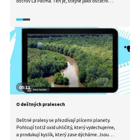
ostrov La Palma. Ten je, stejně jako ostatní
Kanárské ostrovy, sopečného původu. Co a jak
vulkanická činnost na ostrově ovlivňuje, zjistíte
v této reportáži.
05:11
O deštných pralesech
Deštné pralesy se přezdívají plícemi planety.
Pohlcují totiž oxid uhličitý, který vydechujeme,
a produkují kyslík, který zase dýcháme. Jsou