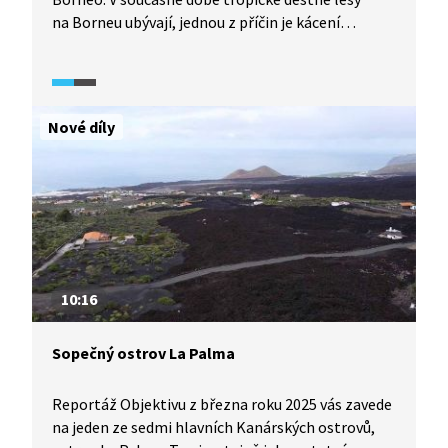
na Borneu ubývají, jednou z příčin je kácení
a vypalování lesa kvůli zemědělské půdě.
Nejvážnější hrozbou pro tropické přírodní
ekosystémy v této oblasti je pěstování palmy
olejné. Z míst, kde jsou plantáže budovány, mizí
Nové díly
volně žijící druhy živočichů, včetně orangutanů.
10:16
Sopečný ostrov La Palma
Reportáž Objektivu z března roku 2025 vás zavede
na jeden ze sedmi hlavních Kanárských ostrovů,