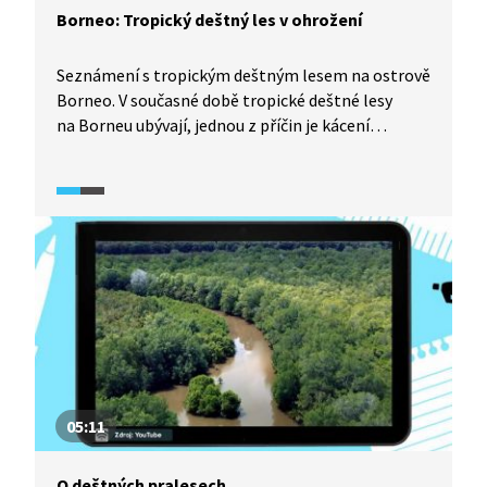
Borneo: Tropický deštný les v ohrožení
Seznámení s tropickým deštným lesem na ostrově
Borneo. V současné době tropické deštné lesy
na Borneu ubývají, jednou z příčin je kácení
a vypalování lesa kvůli zemědělské půdě.
Nejvážnější hrozbou pro tropické přírodní
ekosystémy v této oblasti je pěstování palmy
olejné. Z míst, kde jsou plantáže budovány, mizí
volně žijící druhy živočichů, včetně orangutanů.
05:11
O deštných pralesech