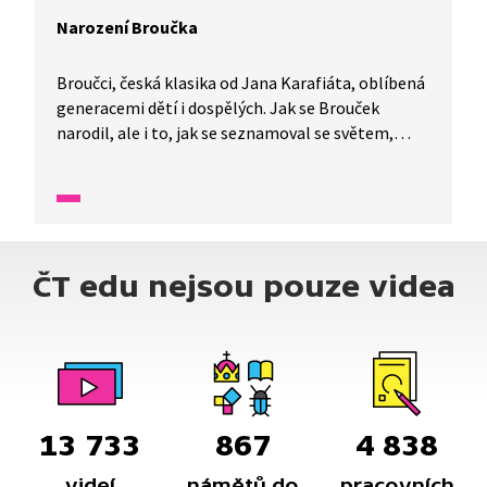
Narození Broučka
Broučci, česká klasika od Jana Karafiáta, oblíbená
generacemi dětí i dospělých. Jak se Brouček
narodil, ale i to, jak se seznamoval se světem,
uvidíte v části černobílé pohádky z roku 1966.
ČT edu nejsou pouze videa
13 733
867
4 838
videí
námětů do
pracovních