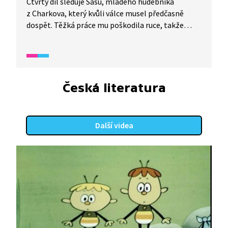
Čtvrtý díl sleduje Sašu, mladého hudebníka
z Charkova, který kvůli válce musel předčasně
dospět. Těžká práce mu poškodila ruce, takže
nemůže být kameramanem, ale našel místo
ve štábu jako zvukař. Přestože má ruské občanství
a složité rodinné zázemí, cítí se jako Ukrajinec
a snaží se ukázat své město očima obyčejného
člověka žijícího ve válce. Společně s Annou
Česká literatura
zhudebňuje báseň Mychajla Semenka a vzniká
silná píseň o ztrátách i odhodlání. Projekt
pokračuje, děti se v krytech učí tvořit storyboard,
Další videa
kompozici záběru i filmový jazyk.