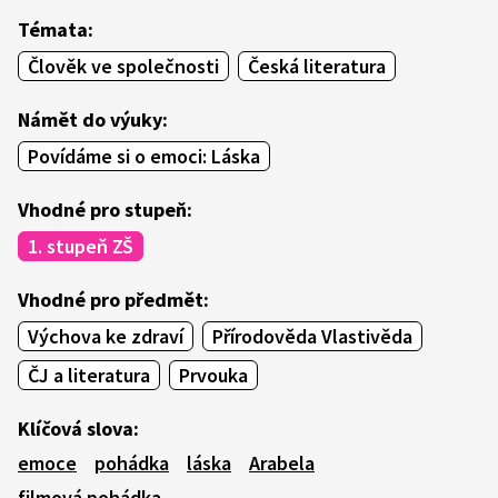
Témata:
Člověk ve společnosti
Česká literatura
Námět do výuky:
Povídáme si o emoci: Láska
Vhodné pro stupeň:
1. stupeň ZŠ
Vhodné pro předmět:
Výchova ke zdraví
Přírodověda Vlastivěda
ČJ a literatura
Prvouka
Klíčová slova:
emoce
pohádka
láska
Arabela
filmová pohádka