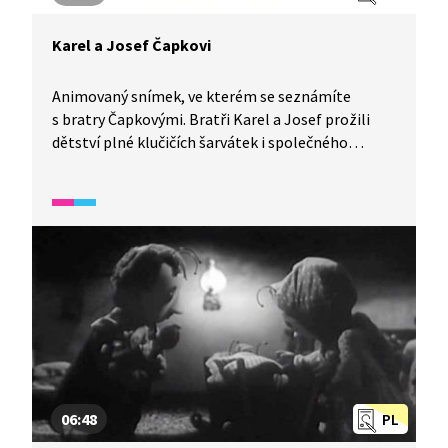
Karel a Josef Čapkovi
Animovaný snímek, ve kterém se seznámíte
s bratry Čapkovými. Bratři Karel a Josef prožili
dětství plné klučičích šarvátek i společného
fantazírování. Poslechněte si vyprávění o jejich
nerozlučném přátelství a krásném světě beztíže,
do kterého se vplížili mloci. Karel Čapek byl
sedmkrát nominován na Nobelovu cenu
za literaturu, věděli jste to?
06:48
PL