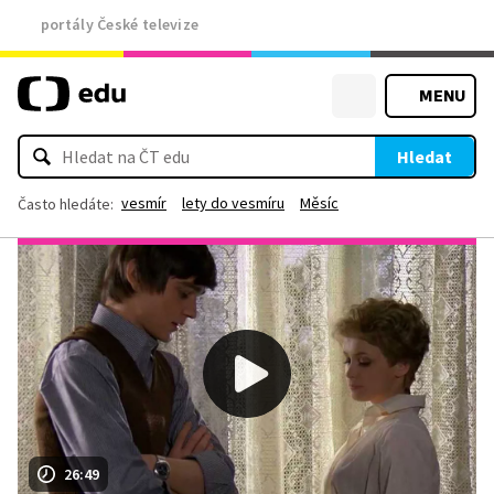
portály České televize
MENU
Hledat
vesmír
lety do vesmíru
Měsíc
Často hledáte:
26:49