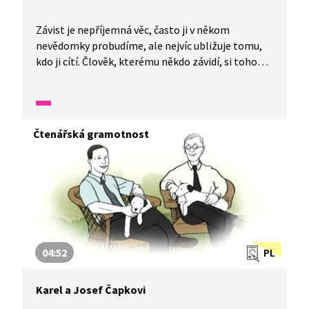
Závist je nepříjemná věc, často ji v někom
nevědomky probudíme, ale nejvíc ubližuje tomu,
kdo ji cítí. Člověk, kterému někdo závidí, si toho
mnohdy ani nevšimne. Jak s dětmi mluvit
o závisti? Jak jim pomoci pochopit, že bez ní by se
jim žilo lépe? Inspiraci vám přinese díl Závist
ze seriálu Uka dobro.
Čtenářská gramotnost
04:52
PL
Karel a Josef Čapkovi