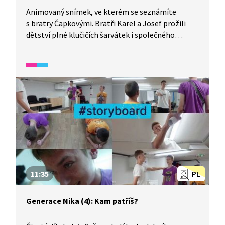
Animovaný snímek, ve kterém se seznámíte
s bratry Čapkovými. Bratři Karel a Josef prožili
dětství plné klučičích šarvátek i společného
fantazírování. Poslechněte si vyprávění o jejich
nerozlučném přátelství a krásném světě beztíže,
do kterého se vplížili mloci. Karel Čapek byl
sedmkrát nominován na Nobelovu cenu
za literaturu, věděli jste to?
11:35
PL
Generace Nika (4): Kam patříš?