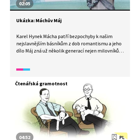
02:05
Ukázka: Máchův Máj
Karel Hynek Mácha patří bezpochyby k našim
nejslavnějším básníkům z dob romantismu a jeho
dílo Máj zná už několik generací nejen milovníků
poezie. Autor se ve svém díle nebojí projevit city,
a i proto stojí jeho socha na jednom
z nejromantičtějších míst v Praze,
a to v Petřínských sadech, kde se už tradičně
Čtenářská gramotnost
scházejí zamilované duše. Ne náhodou je u nás
časem lásky přezdíván 1. květen neboli také 1. máj.
Povídejte se na ukázku z autorovy nejslavnější
básně v Králíkově čítance.
04:52
PL