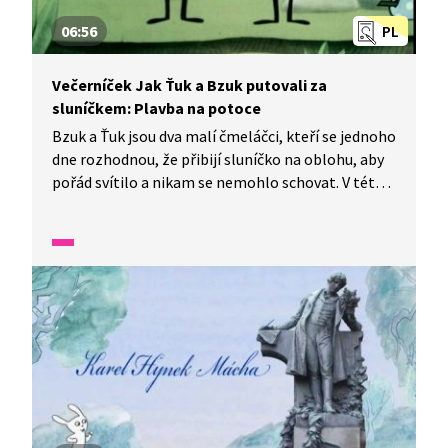
06:56
PL
Večerníček Jak Ťuk a Bzuk putovali za
sluníčkem: Plavba na potoce
Bzuk a Ťuk jsou dva malí čmeláčci, kteří se jednoho
dne rozhodnou, že přibijí sluníčko na oblohu, aby
pořád svítilo a nikam se nemohlo schovat. V této
epizodě se čmeláčci plaví po potoce, kde zažívají
různá dobrodružství a setkávají se s kamarády,
kteří jim pomůžou.