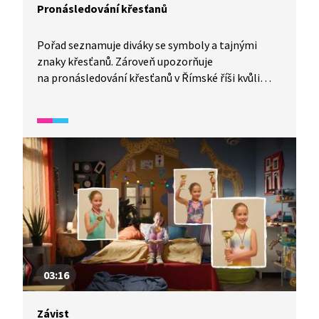
Pronásledování křesťanů
Pořad seznamuje diváky se symboly a tajnými
znaky křesťanů. Zároveň upozorňuje
na pronásledování křesťanů v Římské říši kvůli
jejich kázání o zmrtvýchvstání Ježíše Krista.
03:16
Závist