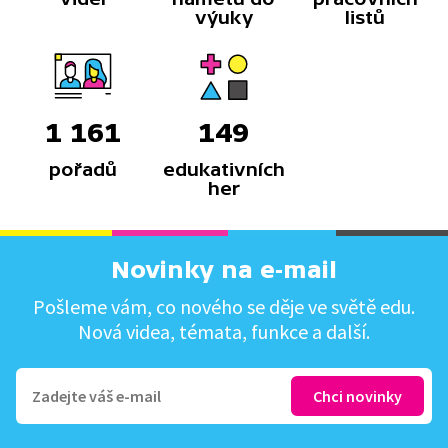
výuky
listů
1 161
149
pořadů
edukativních
her
Novinky na e-mail
Pošleme vám, co nového se děje ve světě edu.
Nová videa, témata, funkce a další.