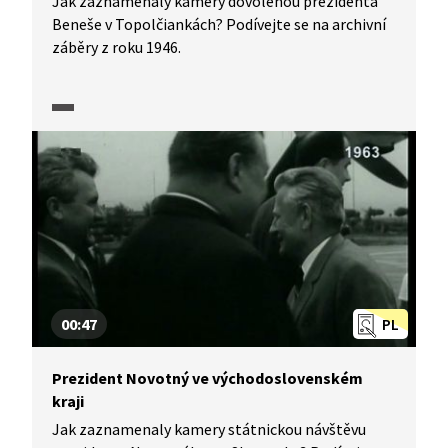
Jak zaznamenaly kamery dovolenou prezidenta
Beneše v Topolčiankách? Podívejte se na archivní
záběry z roku 1946.
00:47
PL
Prezident Novotný ve východoslovenském
kraji
Jak zaznamenaly kamery státnickou návštěvu