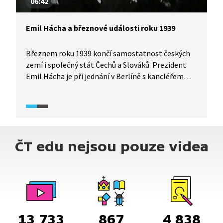
06:42
Emil Hácha a březnové události roku 1939
Březnem roku 1939 končí samostatnost českých
zemí i společný stát Čechů a Slováků. Prezident
Emil Hácha je při jednání v Berlíně s kancléřem
Adolfem Hitlerem postaven před "hotovou věc".
Podívejte se na okolnosti událostí března 1939
a nepřímou vzpomínku pamětnice na jednání
Háchy s Hitlerem.
ČT edu nejsou pouze videa
13 733
867
4 838