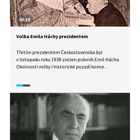
05:15
Volba Emila Háchy prezidentem
Třetím prezidentem Československa byl
v listopadu roku 1938 zvolen právník Emil Hácha.
Okolnosti volby i historické pozadí konce
třicátých let odhaluje diskuse historiků z pořadu
Historie.cs.