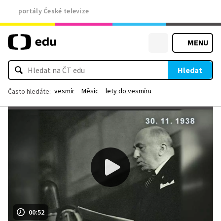
portály České televize
MENU
Hledat
vesmír
Měsíc
lety do vesmíru
Často hledáte:
00:52