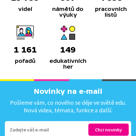
videí
námětů do
pracovních
výuky
listů
1 161
149
pořadů
edukativních
her
Novinky na e-mail
Pošleme vám, co nového se děje ve světě edu.
Nová videa, témata, funkce a další.