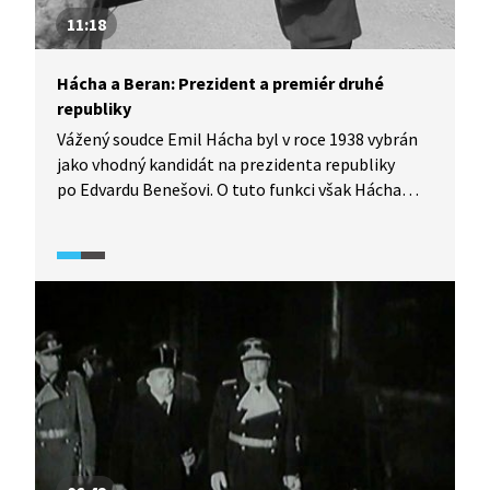
11:18
Hácha a Beran: Prezident a premiér druhé
republiky
Vážený soudce Emil Hácha byl v roce 1938 vybrán
jako vhodný kandidát na prezidenta republiky
po Edvardu Benešovi. O tuto funkci však Hácha
zjevně nestál, ale nakonec v ní vydržel až
do hořkého konce v roce 1945. Agrárník Rudolf
Beran se do premiérského úřadu také příliš
nehrnul. Premiérem byl pouhé tři měsíce, za druhé
světové války byl vězněn gestapem a po skončení
války byl znovu odsouzen, tentokrát
československou justicí na 20 let za údajnou
kolaboraci. V těžkém žaláři v Leopoldově pak
v roce 1954 zemřel.