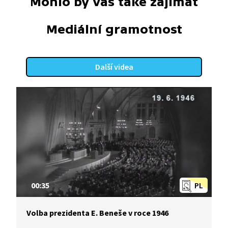
Mohlo by vás také zajímat
Mediální gramotnost
Další videa
00:35
PL
Volba prezidenta E. Beneše v roce 1946