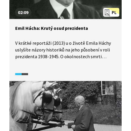
02:09
PL
Emil Hácha: Krutý osud prezidenta
V krátké reportáži (2013) u o životě Emila Háchy
uslyšíte názory historiků na jeho působení v roli
prezidenta 1938-1945. O okolnostech smrti
prezidenta Háchy mluví i autor jeho biografie
a zástupce Spolku JUDr. E. Háchy.