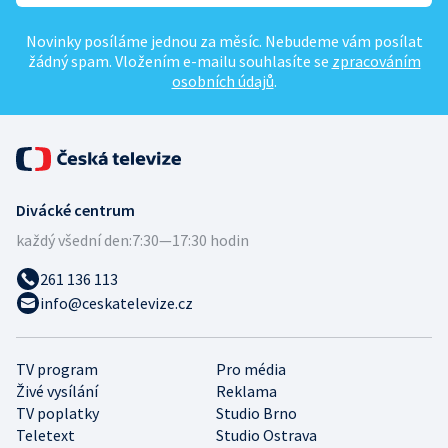
Novinky posíláme jednou za měsíc. Nebudeme vám posílat
žádný spam. Vložením e-mailu souhlasíte se
zpracováním
osobních údajů
.