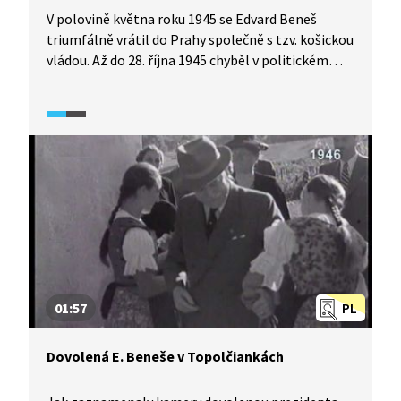
V polovině května roku 1945 se Edvard Beneš
triumfálně vrátil do Prahy společně s tzv. košickou
vládou. Až do 28. října 1945 chyběl v politickém
systému parlament, proto nařízení vlády nabývala
podpisem prezidenta podobu zákonů. Rovněž se
účtovalo s válečnými zločinci, ale i Benešovými
předválečnými odpůrci, jako byli například Rudolf
Beran či Jiří Stříbrný, kteří zemřeli ve vězení.
01:57
PL
Dovolená E. Beneše v Topolčiankách