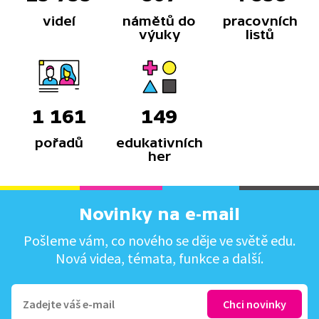
videí
námětů do
pracovních
výuky
listů
1 161
149
pořadů
edukativních
her
Novinky na e-mail
Pošleme vám, co nového se děje ve světě edu.
Nová videa, témata, funkce a další.