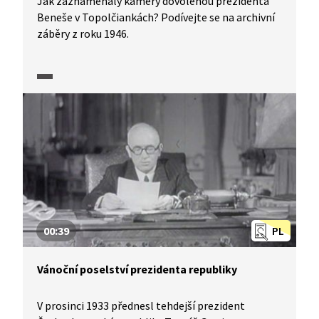
Jak zaznamenaly kamery dovolenou prezidenta
Beneše v Topolčiankách? Podívejte se na archivní
záběry z roku 1946.
00:39
PL
Vánoční poselství prezidenta republiky
V prosinci 1933 přednesl tehdejší prezident