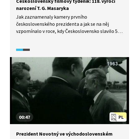
Československý filmový týdeník: 118. výročí
narození T. G. Masaryka
Jak zaznamenaly kamery prvního
československého prezidenta a jak se na něj
vzpomínalo v roce, kdy Československo slavilo 50.
výročí vzniku? Podívejte se na archivní záběry
z Československého filmového týdeníku z roku
1968.
00:47
PL
Prezident Novotný ve východoslovenském