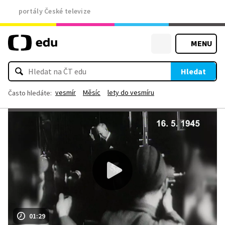
portály České televize
MENU
Hledat
vesmír
Měsíc
lety do vesmíru
Často hledáte:
01:29