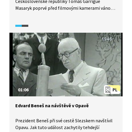
Československé republiky Tomáš Garrigue
Masaryk poprvé před filmovými kamerami vánoční
poselství. Další už pronášel jeho nástupce, Edvard
Beneš. Tradice přetrvala i dále, byť v době
komunistického režimu v podobě novoročních
projevů. K prvorepublikové tradici se vrátil až
prezident Miloš Zeman. Podívejte se na část
vánočního projevu Edvarda Beneše z roku 1946.
01:06
PL
Edvard Beneš na návštěvě v Opavě
Prezident Beneš při své cestě Slezskem navštívil
Opavu. Jak tuto událost zachytily tehdejší