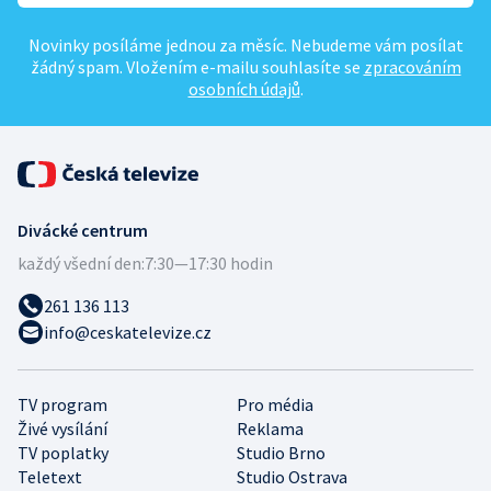
Novinky posíláme jednou za měsíc. Nebudeme vám posílat
žádný spam. Vložením e-mailu souhlasíte se
zpracováním
osobních údajů
.