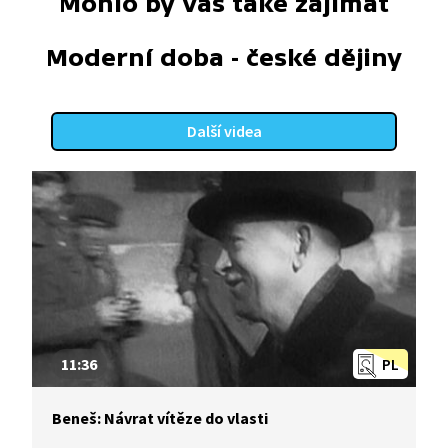
Mohlo by vás také zajímat
Moderní doba - české dějiny
Další videa
11:36
PL
Beneš: Návrat vítěze do vlasti