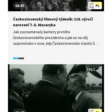
03:47
PL
Československý filmový týdeník: 118. výročí
narození T. G. Masaryka
Jak zaznamenaly kamery prvního
československého prezidenta a jak se na něj
vzpomínalo v roce, kdy Československo slavilo 50.
výročí vzniku? Podívejte se na archivní záběry
z Československého filmového týdeníku z roku
1968.