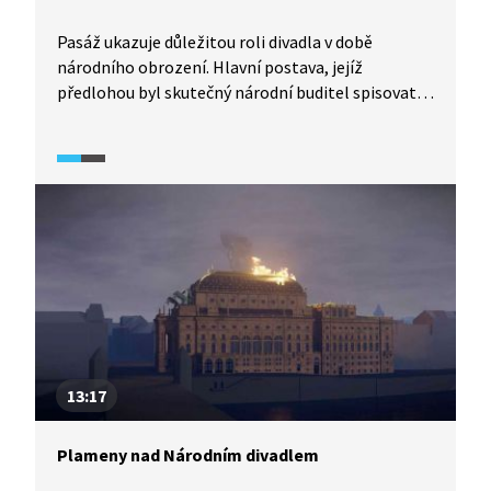
Pasáž ukazuje důležitou roli divadla v době
národního obrození. Hlavní postava, jejíž
předlohou byl skutečný národní buditel spisovatel
František Vladislav Hek, srovnává dvě důležité
pražské divadelní scény: vlasteneckou Boudu
a prestižní Nosticovo (později Stavovské) divadlo.
13:17
Plameny nad Národním divadlem