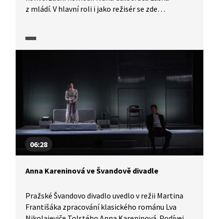
z mládí. V hlavní roli i jako režisér se zde
prezentoval Roman Zach. Premiéru hry hodnotí
divadelní publicistka Jana Soprová.
06:28
Anna Kareninová ve Švandově divadle
Pražské Švandovo divadlo uvedlo v režii Martina
Františáka zpracování klasického románu Lva
Nikolajeviče Tolstého Anna Kareninová. Podívejte