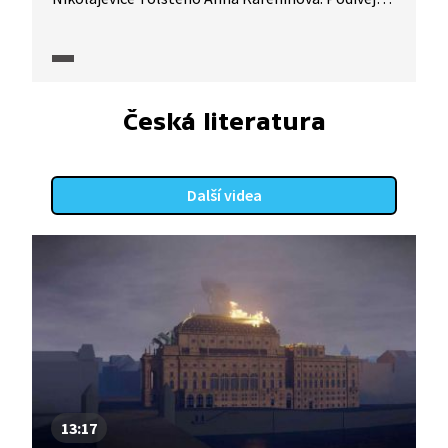
se na ukázky ze hry a následné hodnocení divadelní
publicistky Marcely Magdové.
Česká literatura
Další videa
13:17