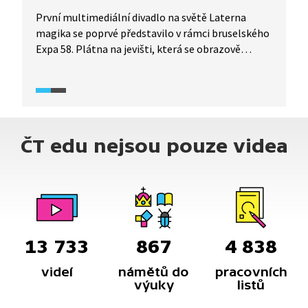
První multimediální divadlo na světě Laterna
magika se poprvé představilo v rámci bruselského
Expa 58. Plátna na jevišti, která se obrazově
doplňují s herci, tehdy svět šokovala.
V následujících letech se Laterna magika výrazně
zapsala do dějin československé a české kultury.
Víte, že její představení Kouzelný cirkus je patrně
nejhranějším divadelním představením ve střední
ČT edu nejsou pouze videa
Evropě? Dnes je Laterna magika součástí Nové
scény Národního divadla.
13 733
867
4 838
videí
námětů do
pracovních
výuky
listů