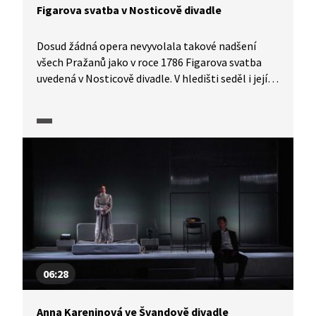
Figarova svatba v Nosticově divadle
Dosud žádná opera nevyvolala takové nadšení
všech Pražanů jako v roce 1786 Figarova svatba
uvedená v Nosticově divadle. V hledišti seděl i její
autor Wolfgang Amadeus Mozart, kterého dojaly
ovace plného sálu. Třetí díl televizního seriálu F. L.
Věk podle stejnojmenného románu Aloise Jiráska
se věnuje návštěvě Mozarta v Praze i slavnému
divadelnímu představení.
06:28
Anna Kareninová ve Švandově divadle