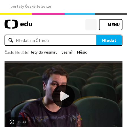
portály České televize
MENU
Hledat
lety do vesmíru
vesmír
Měsíc
Často hledáte:
05:33