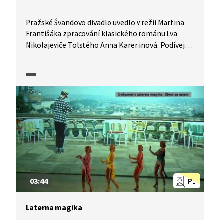
Pražské Švandovo divadlo uvedlo v režii Martina
Františáka zpracování klasického románu Lva
Nikolajeviče Tolstého Anna Kareninová. Podívejte
se na ukázky ze hry a následné hodnocení divadelní
publicistky Marcely Magdové.
03:44
PL
Laterna magika