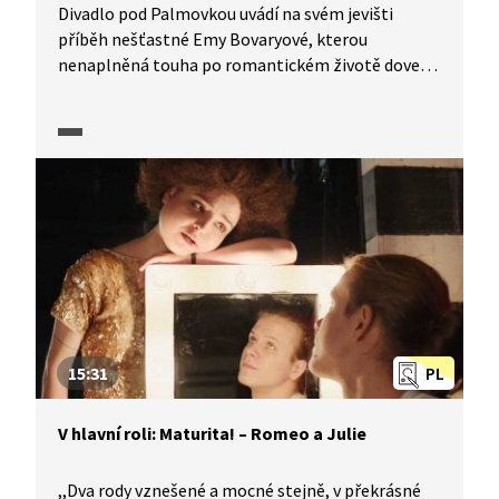
Divadlo pod Palmovkou uvádí na svém jevišti
příběh nešťastné Emy Bovaryové, kterou
nenaplněná touha po romantickém životě dovede
až k sebevraždě.
15:31
PL
V hlavní roli: Maturita! – Romeo a Julie
,,Dva rody vznešené a mocné stejně, v překrásné