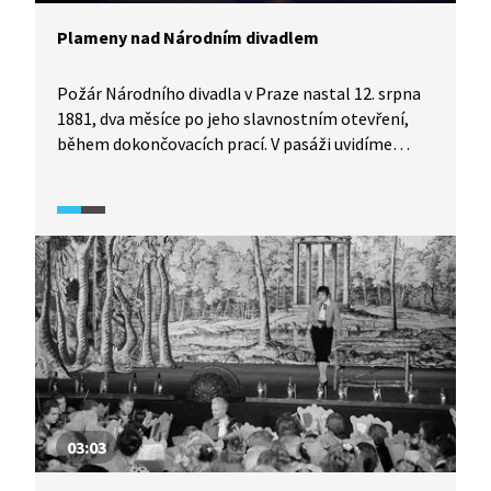
Plameny nad Národním divadlem
Požár Národního divadla v Praze nastal 12. srpna
1881, dva měsíce po jeho slavnostním otevření,
během dokončovacích prací. V pasáži uvidíme
rekonstrukci zásahu hasičů, kterým se podařilo
uchránit před ohněm okolní budovy,
a to i sousedící Prozatímní divadlo. Oheň však
zcela zničil střechu divadla, hlediště i jeviště
včetně dekorací k chystané premiéře opery Libuše.
03:03