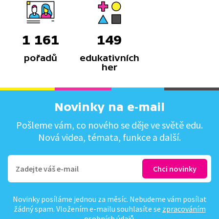
1 161
149
pořadů
edukativních
her
Novinky na e-mail
Pošleme vám, co nového se děje ve světě edu.
Nová videa, témata, funkce a další.
Novinky posíláme jednou za měsíc. Nebudeme vám posílat
žádný spam. Vložením e-mailu souhlasíte se
zpracováním
osobních údajů
.