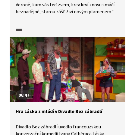
Veroně, kam vás teď zvem, krev krví znovu smáčí
beznadějně, starou zášť živí novým plamenem."
Nejslavnější Shakespearova tragédie o nešťastné
lásce v rozeštvaném světě dvou znepřátelených
rodů. Jak charakterizovat u maturity slavné dílo?
Pomůže vám seriál V hlavní roli: Maturita!
06:47
Hra Láska z mládí v Divadle Bez zábradlí
Divadlo Bez zábradlí uvedlo francouzskou
konverzační komedii Ivana Calbéraca Láska