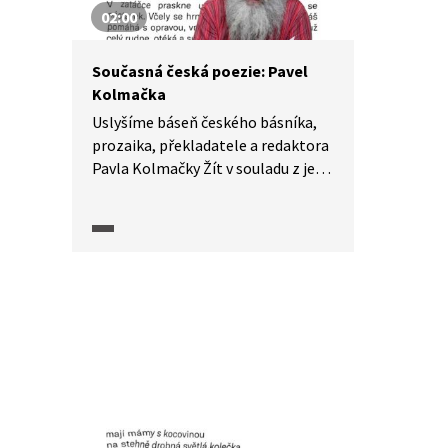
02:00
Současná česká poezie: Pavel
Kolmačka
Uslyšíme báseň českého básníka,
prozaika, překladatele a redaktora
Pavla Kolmačky Žít v souladu z jeho
sbírky Život lidí, zvířat, rostlin, včel.