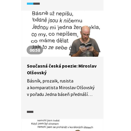
tématům (např. feminismu). Ze své
sbírky Město hráze, která
představuje její debut, předčítá
báseň Lesní děti.
00:58
Současná česká poezie: Miroslav
Olšovský
Básník, prozaik, rusista
a komparatista Miroslav Olšovský
v pořadu Jedna báseň přednáší
„Básně už nepíšu".