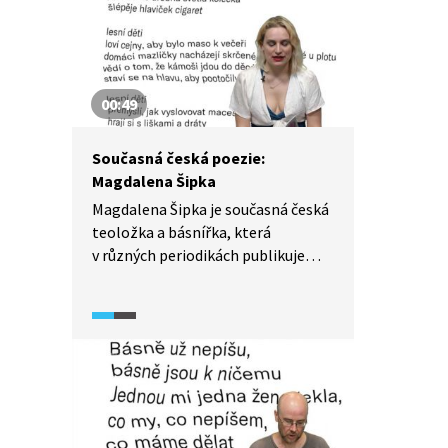
00:49
Současná česká poezie:
Magdalena Šipka
Magdalena Šipka je současná česká
teoložka a básnířka, která
v různých periodikách publikuje
nejen básně, ale rovněž se vyjadřuje
k současným společenským
tématům (např. feminismu). Ze své
sbírky Město hráze, která
představuje její debut, předčítá
báseň Lesní děti.