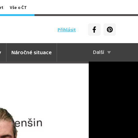
rt
Vše o ČT
Přihlásit
y
Náročné situace
Další