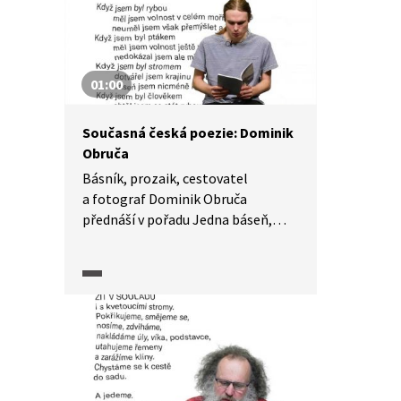
01:00
Současná česká poezie: Dominik
Obruča
Básník, prozaik, cestovatel
a fotograf Dominik Obruča
přednáší v pořadu Jedna báseň,
autoři čtou svou báseň ze sbírky
Když jsem byl člověkem.