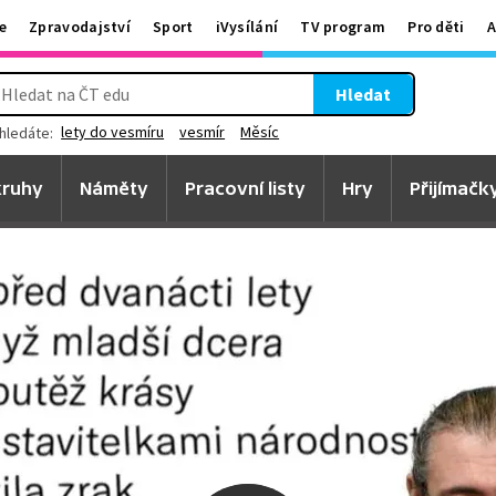
e
Zpravodajství
Sport
iVysílání
TV program
Pro děti
A
Hledat
lety do vesmíru
vesmír
Měsíc
hledáte:
ruhy
Náměty
Pracovní listy
Hry
Přijímačk