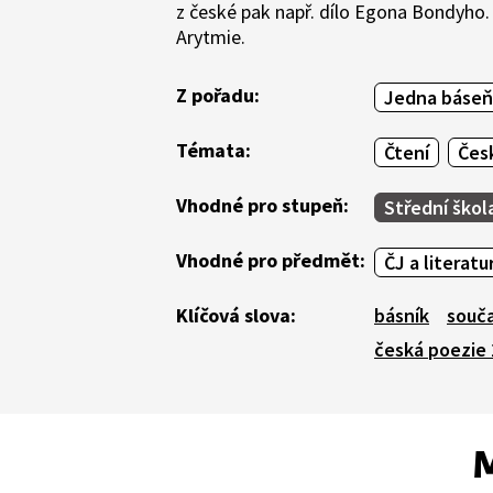
z české pak např. dílo Egona Bondyho.
Arytmie.
Z pořadu:
Jedna báseň
Témata:
Čtení
Česk
Vhodné pro stupeň:
Střední škol
Vhodné pro předmět:
ČJ a literatu
Klíčová slova:
básník
souč
česká poezie 2
M