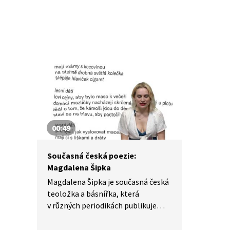
00:49
Současná česká poezie:
Magdalena Šipka
Magdalena Šipka je současná česká
teoložka a básnířka, která
v různých periodikách publikuje
nejen básně, ale rovněž se vyjadřuje
k současným společenským