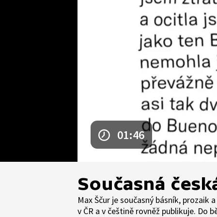
01:46
Současná česká
Max Ščur je současný básník, prozaik a 
v ČR a v češtině rovněž publikuje. Do bě