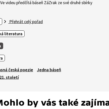
 Ve videu předčítá báseň ZáZrak ze své druhé sbírky
Přehrát celý pořad
á literatura
a
ra
asná česká poezie
Jedna báseň
1. století
ohlo by vás také zajím