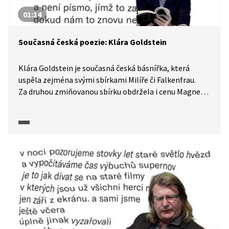
01:14
Současná česká poezie: Klára Goldstein
Klára Goldstein je současná česká básnířka, která
uspěla zejména svými sbírkami Milíře či Falkenfrau.
Za druhou zmiňovanou sbírku obdržela i cenu Magnesia
Litera. V pořadu Jedna báseň předčítá svoji báseň
Rekonstrukce.