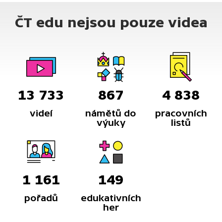
ČT edu nejsou pouze videa
13 733
867
4 838
videí
námětů do
pracovních
výuky
listů
1 161
149
pořadů
edukativních
her