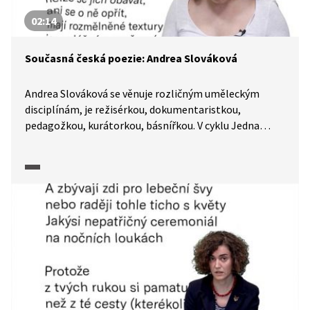
02:14
Současná česká poezie: Andrea Slováková
Andrea Slováková se věnuje rozličným uměleckým
disciplínám, je režisérkou, dokumentaristkou,
pedagožkou, kurátorkou, básnířkou. V cyklu Jedna
báseň předčítá ze své debutové sbírky Vně.