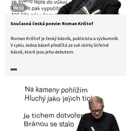
00:52
Současná česká poezie: Roman Krištof
Roman Krištof je český básník, publicista a výzkumník.
V cyklu Jedna báseň předčítá ze své sbírky Střelné
básně, které jsou jeho debutem.