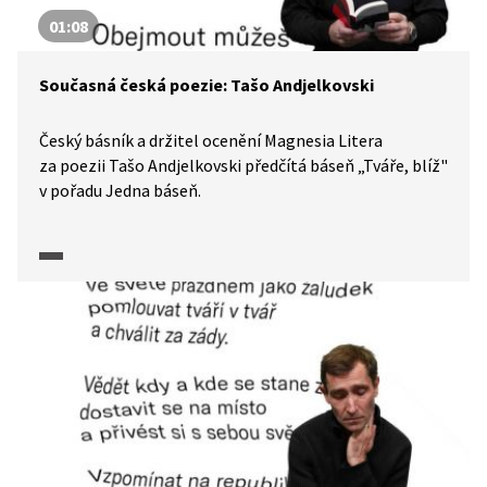
01:08
Současná česká poezie: Tašo Andjelkovski
Český básník a držitel ocenění Magnesia Litera
za poezii Tašo Andjelkovski předčítá báseň „Tváře, blíž"
v pořadu Jedna báseň.