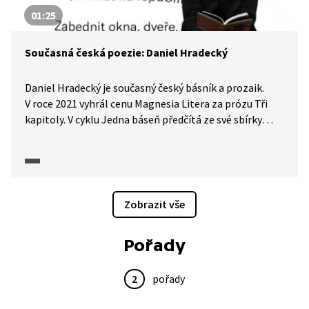
01:25
Současná česká poezie: Daniel Hradecký
Daniel Hradecký je současný český básník a prozaik.
V roce 2021 vyhrál cenu Magnesia Litera za prózu Tři
kapitoly. V cyklu Jedna báseň předčítá ze své sbírky
Přibližování dřeva.
Zobrazit vše
Pořady
2
pořady