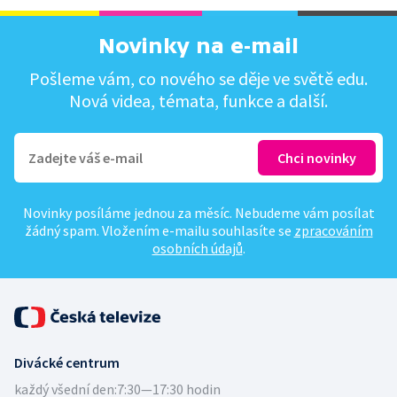
Novinky na e-mail
Pošleme vám, co nového se děje ve světě edu.
Nová videa, témata, funkce a další.
Novinky posíláme jednou za měsíc. Nebudeme vám posílat
žádný spam. Vložením e-mailu souhlasíte se
zpracováním
osobních údajů
.