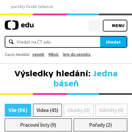
portály České televize
MENU
Hledat
vesmír
Měsíc
lety do vesmíru
Často hledáte:
Výsledky hledání:
Jedna
báseň
Vše (56)
Videa (45)
Okruhy (0)
Náměty (0)
Pracovní listy (9)
Pořady (2)