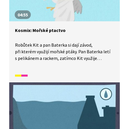
04:55
Kosmix: Mořské ptactvo
Robůtek Kit a pan Baterka si dají závod,
při kterém využijí mořské ptáky. Pan Baterka letí
s pelikánem a rackem, zatímco Kit využije
fregatky a tučňáka. Čím se od sebe liší? Kdo tenhle
závod nakonec vyhrál, se dozvíte v tomto díle
ze seriálu Kosmix: Pod hladinou.