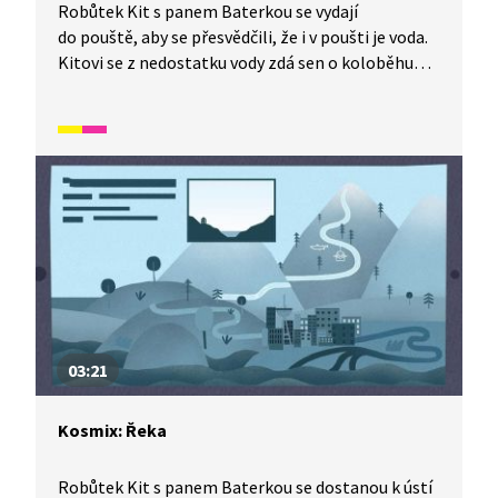
Robůtek Kit s panem Baterkou se vydají
do pouště, aby se přesvědčili, že i v poušti je voda.
Kitovi se z nedostatku vody zdá sen o koloběhu
vody. Stane se mrakem, dešťovou kapkou
a nakonec se zase vypaří a stane se opět mrakem.
Celé dobrodružství si prohlédněte v tomto díle
ze seriálu Kosmix: Pod hladinou.
03:21
Kosmix: Řeka
Robůtek Kit s panem Baterkou se dostanou k ústí