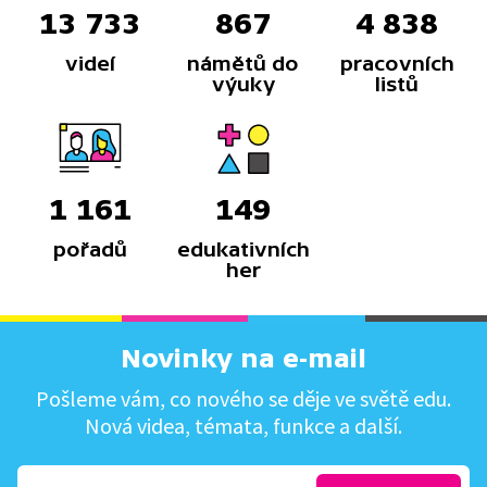
13 733
867
4 838
videí
námětů do
pracovních
výuky
listů
1 161
149
pořadů
edukativních
her
Novinky na e-mail
Pošleme vám, co nového se děje ve světě edu.
Nová videa, témata, funkce a další.