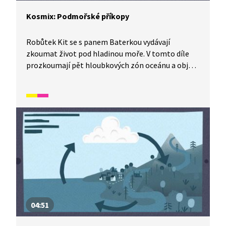
Kosmix: Podmořské příkopy
Robůtek Kit se s panem Baterkou vydávají
zkoumat život pod hladinou moře. V tomto díle
prozkoumají pět hloubkových zón oceánu a objeví
podmořskou sopku. Celé dobrodružství prožijí
ve vypůjčeném batyskafu, druhu ponorky určeném
k ponoru do velkých hloubek. A co se při něm
naučili?
04:51