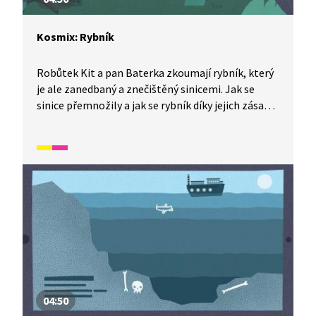
Kosmix: Rybník
Robůtek Kit a pan Baterka zkoumají rybník, který
je ale zanedbaný a znečištěný sinicemi. Jak se
sinice přemnožily a jak se rybník díky jejich zásahu
vyčistil, vám ukáže Kit ve videu ze série Kosmix:
Pod hladinou. Jak to udělali?
04:50