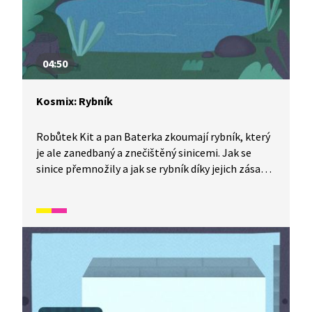
04:50
Kosmix: Rybník
Robůtek Kit a pan Baterka zkoumají rybník, který
je ale zanedbaný a znečištěný sinicemi. Jak se
sinice přemnožily a jak se rybník díky jejich zásahu
vyčistil, vám ukáže Kit ve videu ze série Kosmix:
Pod hladinou. Jak to udělali?