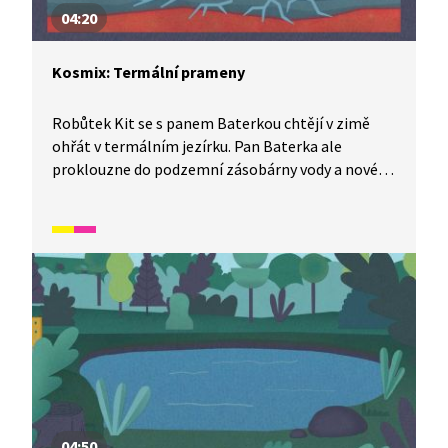
04:20
Kosmix: Termální prameny
Robůtek Kit se s panem Baterkou chtějí v zimě
ohřát v termálním jezírku. Pan Baterka ale
proklouzne do podzemní zásobárny vody a nové
dobrodružství je na světě. Jak to je s termálními
prameny a jak se pan Baterka dostane zpátky
na povrch, zjistíte v tomto díle Kosmixu:
Pod hladinou.
04:50