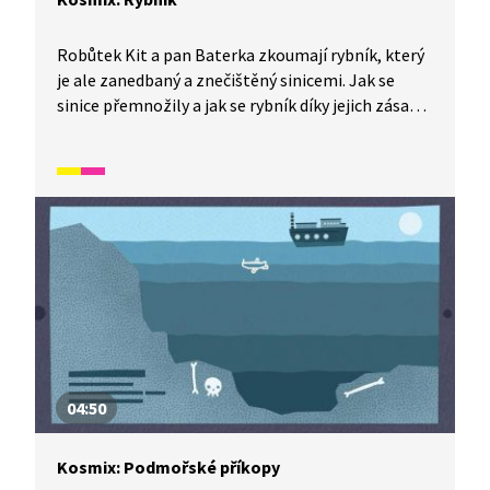
Robůtek Kit a pan Baterka zkoumají rybník, který
je ale zanedbaný a znečištěný sinicemi. Jak se
sinice přemnožily a jak se rybník díky jejich zásahu
vyčistil, vám ukáže Kit ve videu ze série Kosmix:
Pod hladinou. Jak to udělali?
04:50
Kosmix: Podmořské příkopy