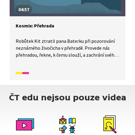
04:57
Kosmix: Přehrada
Robůtek Kit ztratil pana Baterku při pozorování
neznámého živočicha v přehradě. Provede nás
přehradou, řekne, k čemu slouží, a zachrání svého
parťáka. Před čím? A co že to ti dva pozorovali?
Dozvíte se v tomto díle Kosmixu: Pod hladinou.
ČT edu nejsou pouze videa