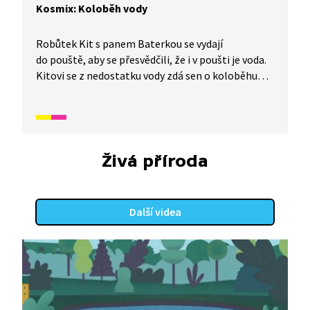
Kosmix: Koloběh vody
Robůtek Kit s panem Baterkou se vydají
do pouště, aby se přesvědčili, že i v poušti je voda.
Kitovi se z nedostatku vody zdá sen o koloběhu
vody. Stane se mrakem, dešťovou kapkou
a nakonec se zase vypaří a stane se opět mrakem.
Celé dobrodružství si prohlédněte v tomto díle
ze seriálu Kosmix: Pod hladinou.
Živá příroda
Další videa