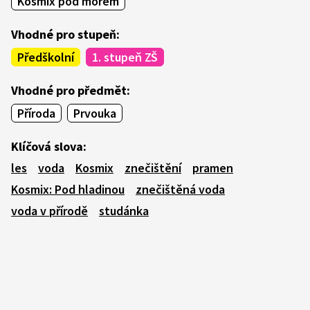
Kosmix pod mořem
Vhodné pro stupeň:
Předškolní
1. stupeň ZŠ
Vhodné pro předmět:
Příroda
Prvouka
Klíčová slova:
les
voda
Kosmix
znečištění
pramen
Kosmix: Pod hladinou
znečištěná voda
voda v přírodě
studánka