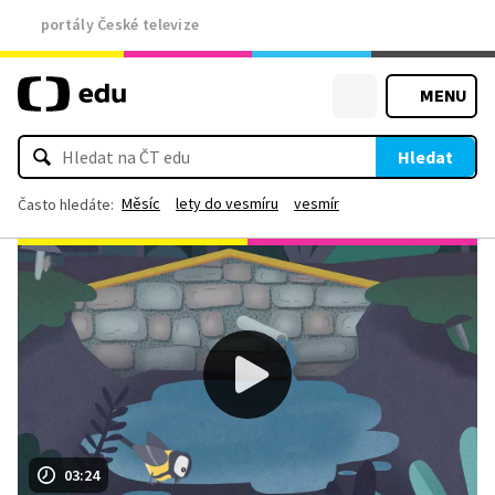
portály České televize
MENU
Hledat
Měsíc
lety do vesmíru
vesmír
Často hledáte:
03:24