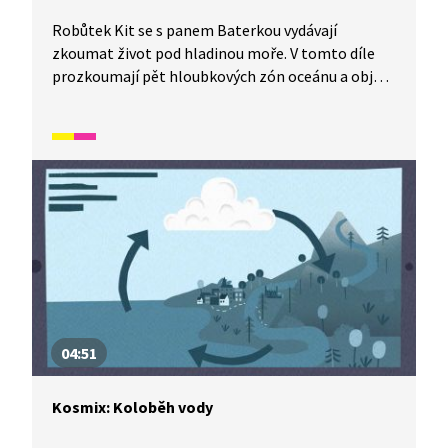
Robůtek Kit se s panem Baterkou vydávají
zkoumat život pod hladinou moře. V tomto díle
prozkoumají pět hloubkových zón oceánu a objeví
podmořskou sopku. Celé dobrodružství prožijí
ve vypůjčeném batyskafu, druhu ponorky určeném
k ponoru do velkých hloubek. A co se při něm
naučili?
04:51
Kosmix: Koloběh vody