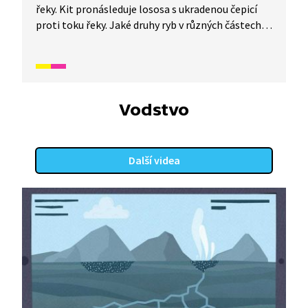
řeky. Kit pronásleduje lososa s ukradenou čepicí
proti toku řeky. Jaké druhy ryb v různých částech
řeky potkají? A proč vůbec losos čepici ukradl?
Vodstvo
Další videa