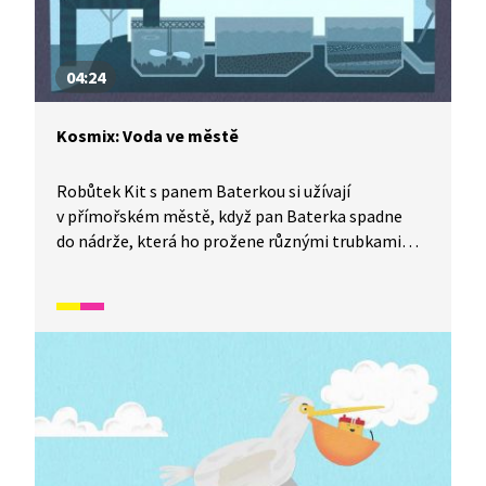
04:24
Kosmix: Voda ve městě
Robůtek Kit s panem Baterkou si užívají
v přímořském městě, když pan Baterka spadne
do nádrže, která ho prožene různými trubkami
rozvodu vody po městě. Podíváme se s ním
na úpravnu vody, kanalizaci i čistírnu odpadních
vod. A co si z toho zážitku naši hrdinové odnesli?