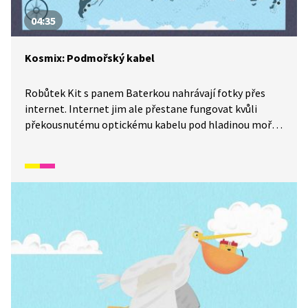
04:35
Kosmix: Podmořský kabel
Robůtek Kit s panem Baterkou nahrávají fotky přes
internet. Internet jim ale přestane fungovat kvůli
překousnutému optickému kabelu pod hladinou moře.
Kdo kabel překousl a podaří se hrdinům nahrát fotky
do soutěže včas? Jak celou situaci vyřeší? Podívejte se
na další díl ze seriálu Kosmix: Pod hladinou.