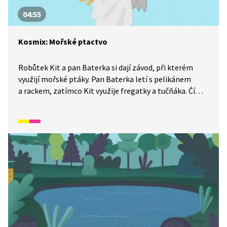
04:55
Kosmix: Mořské ptactvo
Robůtek Kit a pan Baterka si dají závod, při kterém
využijí mořské ptáky. Pan Baterka letí s pelikánem
a rackem, zatímco Kit využije fregatky a tučňáka. Čím
se od sebe liší? Kdo tenhle závod nakonec vyhrál, se
dozvíte v tomto díle ze seriálu Kosmix: Pod hladinou.