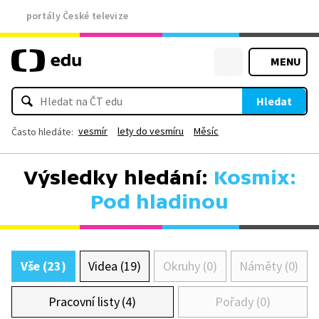
portály České televize
MENU
Hledat
vesmír
lety do vesmíru
Měsíc
Často hledáte:
Výsledky hledání:
Kosmix:
Pod hladinou
Vše (23)
Videa (19)
Okruhy (0)
Náměty (0)
Pracovní listy (4)
Pořady (0)