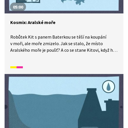
05:00
Kosmix: Aralské moře
Robůtek Kit s panem Baterkou se těší na koupání
v moři, ale moře zmizelo. Jak se stalo, že místo
Aralského moře je poušť? A co se stane Kitovi, když ho
skolí akutní rez? Ale pozor, vždycky je tu naděje! Další
dobrodružství ze seriálu Kosmix: Pod hladinou.