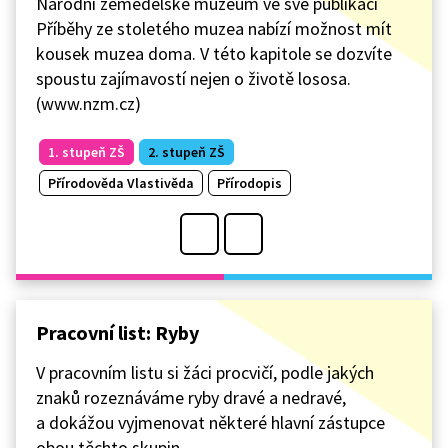
Národní zemědělské muzeum ve své publikaci
Příběhy ze stoletého muzea nabízí možnost mít
kousek muzea doma. V této kapitole se dozvíte
spoustu zajímavostí nejen o životě lososa.
(www.nzm.cz)
1. stupeň ZŠ
2. stupeň ZŠ
Přírodověda Vlastivěda
Přírodopis
Pracovní list: Ryby
V pracovním listu si žáci procvičí, podle jakých
znaků rozeznáváme ryby dravé a nedravé,
a dokážou vyjmenovat některé hlavní zástupce
obou těchto skupin.