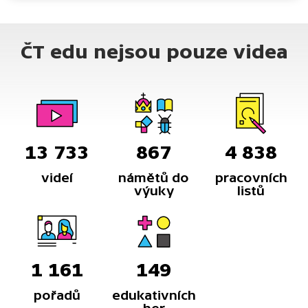
ČT edu nejsou pouze videa
13 733
867
4 838
videí
námětů do
pracovních
výuky
listů
1 161
149
pořadů
edukativních