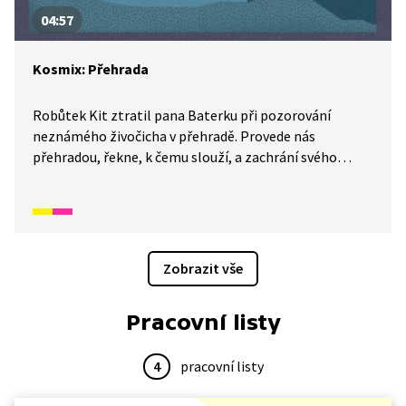
04:57
Kosmix: Přehrada
Robůtek Kit ztratil pana Baterku při pozorování
neznámého živočicha v přehradě. Provede nás
přehradou, řekne, k čemu slouží, a zachrání svého
parťáka. Před čím? A co že to ti dva pozorovali? Dozvíte
se v tomto díle Kosmixu: Pod hladinou.
Zobrazit vše
Pracovní listy
4
pracovní listy