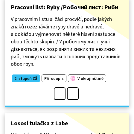
Pracovní list: Ryby /Робочий лист: Риби
V pracovním listu si žáci procvičí, podle jakých
znaků rozeznáváme ryby dravé a nedravé,
a dokážou vyjmenovat některé hlavní zástupce
obou těchto skupin. / У робочому листі учні
дізнаються, як розрізняти хижих та нехижих
риб, зможуть назвати основних представників
обох груп.
2. stupeň ZŠ
Přírodopis
V ukrajinštině
Lososí tulačka z Labe