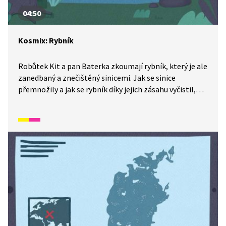
04:50
Kosmix: Rybník
Robůtek Kit a pan Baterka zkoumají rybník, který je ale
zanedbaný a znečištěný sinicemi. Jak se sinice
přemnožily a jak se rybník díky jejich zásahu vyčistil,
vám ukáže Kit ve videu ze série Kosmix: Pod hladinou.
Jak to udělali?