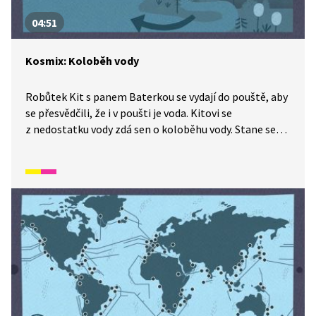
04:51
Kosmix: Koloběh vody
Robůtek Kit s panem Baterkou se vydají do pouště, aby
se přesvědčili, že i v poušti je voda. Kitovi se
z nedostatku vody zdá sen o koloběhu vody. Stane se
mrakem, dešťovou kapkou a nakonec se zase vypaří
a stane se opět mrakem. Celé dobrodružství si
prohlédněte v tomto díle ze seriálu Kosmix:
Pod hladinou.