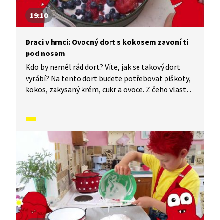
19:10
Draci v hrnci: Ovocný dort s kokosem zavoní ti
pod nosem
Kdo by neměl rád dort? Víte, jak se takový dort
vyrábí? Na tento dort budete potřebovat piškoty,
kokos, zakysaný krém, cukr a ovoce. Z čeho vlastně
ty piškoty jsou? A kde seženeme ten kokos? Ten
u nás v ČR přece neroste. Co všechno se dá
z kokosu vyrobit? Znáte rozdíl mezi kokosovým
mlékem a jogurtem? Odpovědi na všechny tyto
a další otázky najdete v tomto díle.