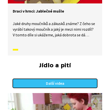
Draci v hrnci: Jablečné mušle
Jaké druhy moučníků a zákusků známe? Z čeho se
vyrábí takový moučník a jaký je mezi nimi rozdíl?
V tomto díle si ukážeme, jaká dobrota se dá
vyrobit z listového těsta. Říká vám něco pojem
jablečné mušle? Pojďte se podívat na tento
jedinečný a úplně jednoduchý recept.
Jídlo a pití
Další videa