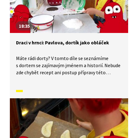
18:35
Draci v hrnci: Pavlova, dortík jako obláček
Máte rádi dorty? V tomto díle se seznámíme
s dortem se zajímavým jménem a historií. Nebude
zde chybět recept ani postup přípravy této
pochoutky. A víte, jak to bylo se sladkými
pochoutkami dříve ve starověku nebo jak se vyrábí
cukr? Co pro nás vlastně cukr znamená? Je
prospěšný? A kde všude se cukr vyskytuje? Tak se
pojďte podívat, budete určitě překvapeni.