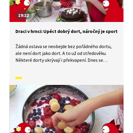
19:12
Draci v hrnci: Upéct dobrý dort, náročný je sport
Žádná oslava se neobejde bez pořádného dortu,
ale není dort jako dort. A to už od středověku.
Některé dorty ukrývají i překvapení. Dnes se
dozvíme trochu z historie jejich pečení. Dorty,
třeba ty svatební, jsou spojeny také s různými
zvyky a pověrami. V tomto díle si upečeme vlastní
dort. Tak pojďme na to.