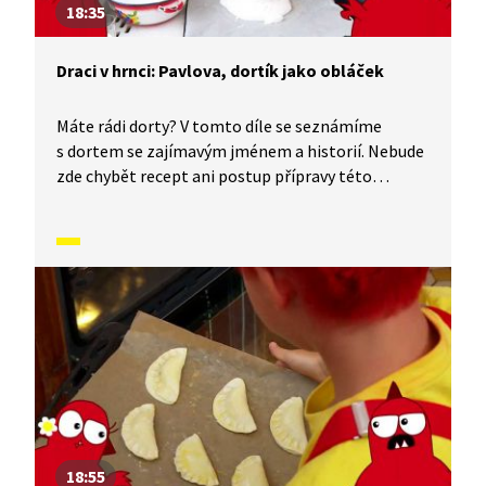
18:35
Draci v hrnci: Pavlova, dortík jako obláček
Máte rádi dorty? V tomto díle se seznámíme
s dortem se zajímavým jménem a historií. Nebude
zde chybět recept ani postup přípravy této
pochoutky. A víte, jak to bylo se sladkými
pochoutkami dříve ve starověku nebo jak se vyrábí
cukr? Co pro nás vlastně cukr znamená? Je
prospěšný? A kde všude se cukr vyskytuje? Tak se
pojďte podívat, budete určitě překvapeni.
18:55