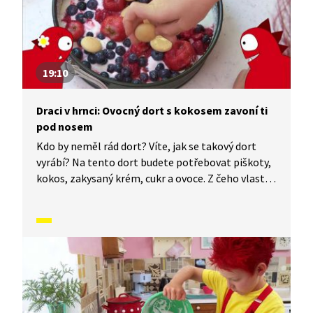
19:10
Draci v hrnci: Ovocný dort s kokosem zavoní ti
pod nosem
Kdo by neměl rád dort? Víte, jak se takový dort
vyrábí? Na tento dort budete potřebovat piškoty,
kokos, zakysaný krém, cukr a ovoce. Z čeho vlastně
ty piškoty jsou? A kde seženeme ten kokos? Ten
u nás v ČR přece neroste. Co všechno se dá
z kokosu vyrobit? Znáte rozdíl mezi kokosovým
mlékem a jogurtem? Odpovědi na všechny tyto
a další otázky najdete v tomto díle.