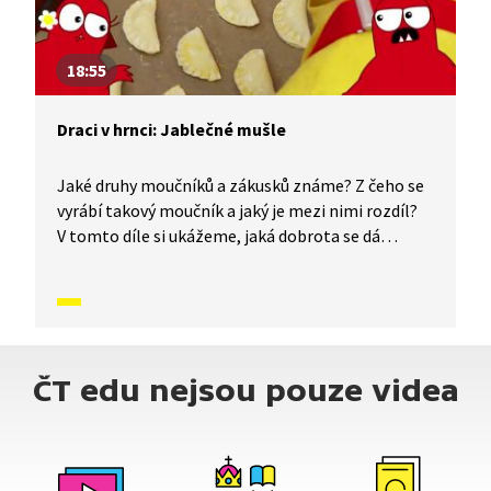
18:55
Draci v hrnci: Jablečné mušle
Jaké druhy moučníků a zákusků známe? Z čeho se
vyrábí takový moučník a jaký je mezi nimi rozdíl?
V tomto díle si ukážeme, jaká dobrota se dá
vyrobit z listového těsta. Říká vám něco pojem
jablečné mušle? Pojďte se podívat na tento
jedinečný a úplně jednoduchý recept.
ČT edu nejsou pouze videa