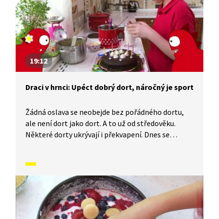
19:12
Draci v hrnci: Upéct dobrý dort, náročný je sport
Žádná oslava se neobejde bez pořádného dortu,
ale není dort jako dort. A to už od středověku.
Některé dorty ukrývají i překvapení. Dnes se
dozvíme trochu z historie jejich pečení. Dorty,
třeba ty svatební, jsou spojeny také s různými
zvyky a pověrami. V tomto díle si upečeme vlastní
dort. Tak pojďme na to.