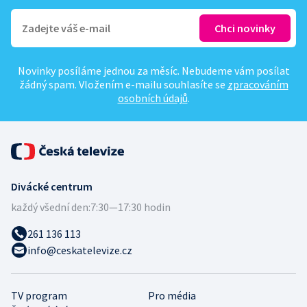
Novinky posíláme jednou za měsíc. Nebudeme vám posílat
žádný spam. Vložením e-mailu souhlasíte se
zpracováním
osobních údajů
.