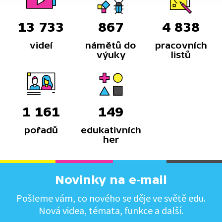
13 733
867
4 838
videí
námětů do
pracovních
výuky
listů
1 161
149
pořadů
edukativních
her
Novinky na e-mail
Pošleme vám, co nového se děje ve světě edu.
Nová videa, témata, funkce a další.