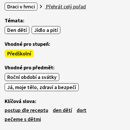
Draci v hrnci
Přehrát celý pořad
Témata:
Den dětí
Jídlo a pití
Vhodné pro stupeň:
Předškolní
Vhodné pro předmět:
Roční období a svátky
Já, moje tělo, zdraví a bezpečí
Klíčová slova:
postup dle receptu
den dětí
dort
pečeme s dětmi