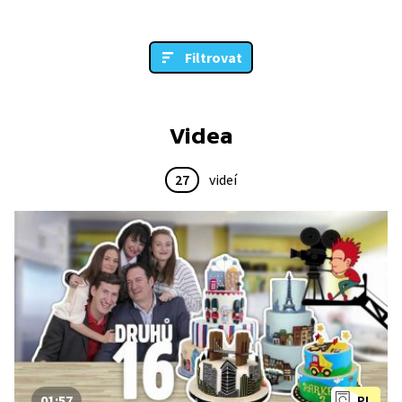
Filtrovat
Videa
27
videí
01:57
PL