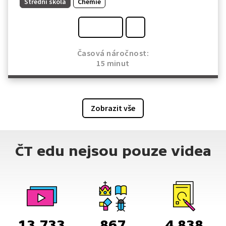
Střední škola
Chemie
Časová náročnost:
15 minut
Zobrazit vše
ČT edu nejsou pouze videa
13 733
867
4 838