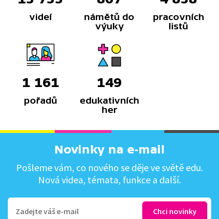
videí
námětů do
pracovních
výuky
listů
1 161
149
pořadů
edukativních
her
Novinky na e-mail
Pošleme vám, co nového se děje ve světě edu.
Nová videa, témata, funkce a další.