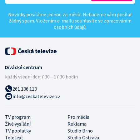
Novinky posíláme jednou za měsíc. Nebudeme vám posílat
žádný spam. Vložením e-mailu souhlasíte se
zpracováním
osobních údajů
.