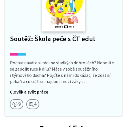
Soutěž: Škola peče s ČT edu!
Pochutnáváte si rádi na sladkých dobrotách? Nebojíte
se zapojit ruce k dílu? Máte v sobě soutěžního
i týmového ducha? Pojďte s námi dokázat, že zdatní
pekaři a cukráři se najdou i mezi žáky…
Člověk a svět práce
9
4