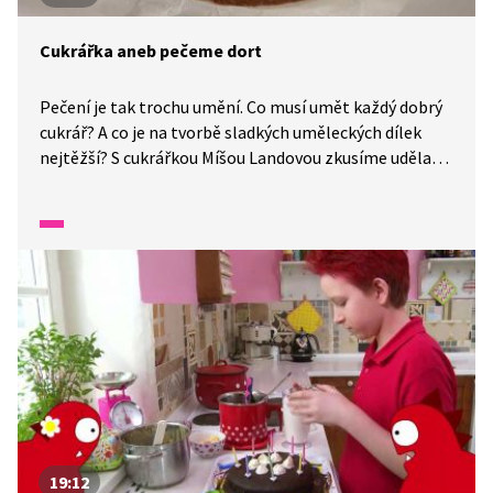
Cukrářka aneb pečeme dort
Pečení je tak trochu umění. Co musí umět každý dobrý
cukrář? A co je na tvorbě sladkých uměleckých dílek
nejtěžší? S cukrářkou Míšou Landovou zkusíme udělat
dort bez pečení a během přípravy si popovídáme
o jejím povolání.
19:12