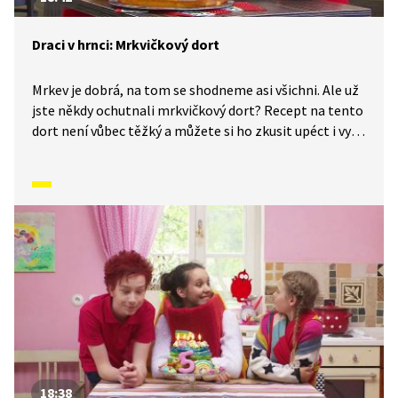
Draci v hrnci: Mrkvičkový dort
Mrkev je dobrá, na tom se shodneme asi všichni. Ale už
jste někdy ochutnali mrkvičkový dort? Recept na tento
dort není vůbec těžký a můžete si ho zkusit upéct i vy.
V tomto díle se ještě dozvíte, proč je hlavní přísada
zrovna mrkev a jak je pro naše zdraví důležitá.
18:38