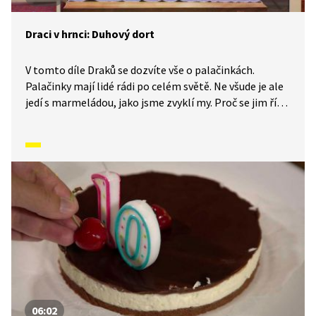
Draci v hrnci: Duhový dort
V tomto díle Draků se dozvíte vše o palačinkách.
Palačinky mají lidé rádi po celém světě. Ne všude je ale
jedí s marmeládou, jako jsme zvyklí my. Proč se jim říká
palačinky? Tento duhový dort se vyrábí právě
z palačinek. Jste zvědaví? Tak se pojďte podívat
na tento originální recept a přípravu.
06:02