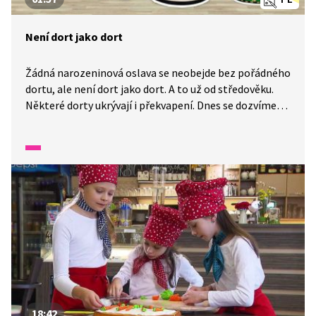
Není dort jako dort
Žádná narozeninová oslava se neobejde bez pořádného
dortu, ale není dort jako dort. A to už od středověku.
Některé dorty ukrývají i překvapení. Dnes se dozvíme
trochu z historie jejich pečení. Dorty, třeba ty svatební,
jsou spojeny také s různými zvyky a pověrami.
Dovedete si představit dort, do kterého se vejde celá
kapela?
18:42