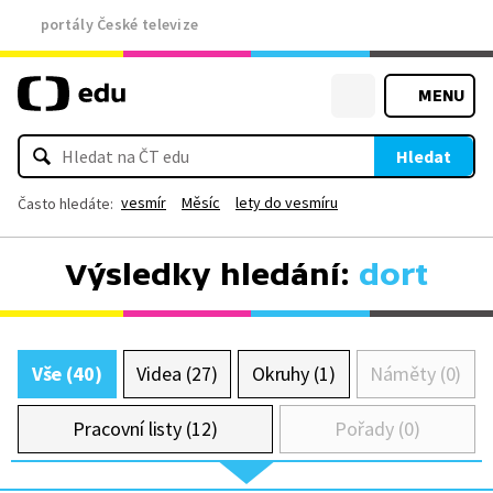
portály České televize
MENU
Hledat
vesmír
Měsíc
lety do vesmíru
Často hledáte:
Výsledky hledání:
dort
Vše (40)
Videa (27)
Okruhy (1)
Náměty (0)
Pracovní listy (12)
Pořady (0)