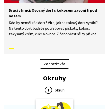
Draci v hrnci: Ovocný dort s kokosem zavoní ti pod
nosem
Kdo by neměl rád dort? Víte, jak se takový dort vyrábí?
Na tento dort budete potřebovat piškoty, kokos,
zakysaný krém, cukr a ovoce. Z čeho vlastně ty piškoty
jsou? A kde seženeme ten kokos? Ten u nás v ČR přece
neroste. Co všechno se dá z kokosu vyrobit? Znáte
rozdíl mezi kokosovým mlékem a jogurtem? Odpovědi
na všechny tyto a další otázky najdete v tomto díle.
Zobrazit vše
Okruhy
1
okruh