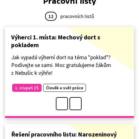
Pracovní listy
12
pracovních listů
Výherci 1. místa: Mechový dort s
pokladem
Jak vypadá výherní dort na téma "poklad"?
Podívejte se sami. Moc gratulujeme žákům
z Nebušic k výhře!
1. stupeň ZŠ
Člověk a svět práce
Řešení pracovního listu: Narozeninový