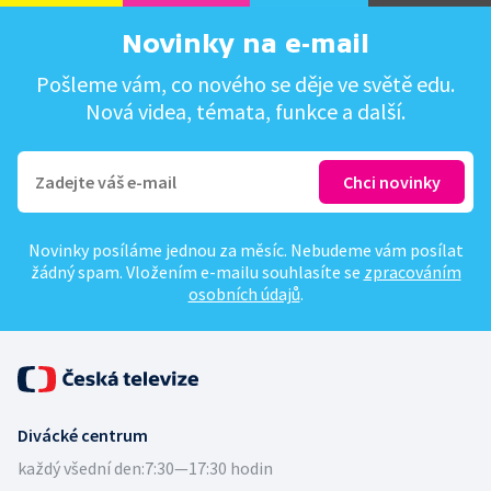
Novinky na e-mail
Pošleme vám, co nového se děje ve světě edu.
Nová videa, témata, funkce a další.
Novinky posíláme jednou za měsíc. Nebudeme vám posílat
žádný spam. Vložením e-mailu souhlasíte se
zpracováním
osobních údajů
.