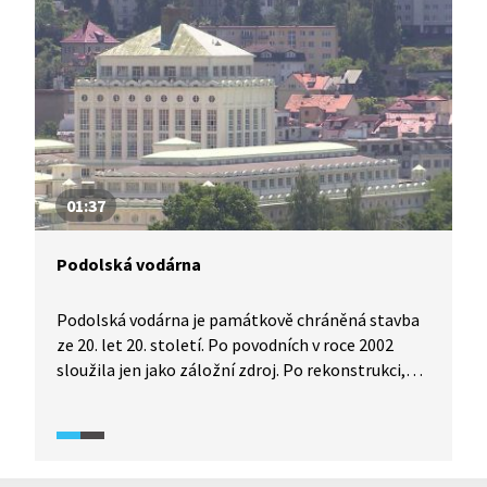
návštěvníci neuvařili?
01:37
Podolská vodárna
Podolská vodárna je památkově chráněná stavba
ze 20. let 20. století. Po povodních v roce 2002
sloužila jen jako záložní zdroj. Po rekonstrukci,
která byla dokončena v roce 2021, byla opět
uvedena do provozu a znovu dodává upravenou
vodu z Vltavy do vodovodní sítě.