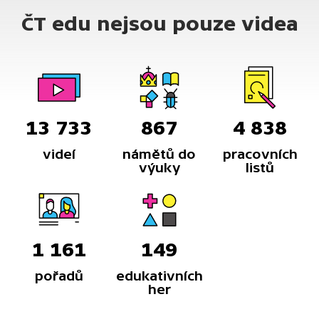
ČT edu nejsou pouze videa
13 733
867
4 838
videí
námětů do
pracovních
výuky
listů
1 161
149
pořadů
edukativních
her