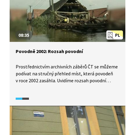
08:35
PL
Povodně 2002: Rozsah povodní
Prostřednictvím archivních záběrů ČT se můžeme
podívat na stručný přehled míst, která povodeň
v roce 2002 zasáhla. Uvidíme rozsah povodní
na Vltavě, evakuaci Písku, zatopenou Prahu,
situaci na Dyji a na Vranovské přehradě a zničené
vesnice Zálezlice a Kly.