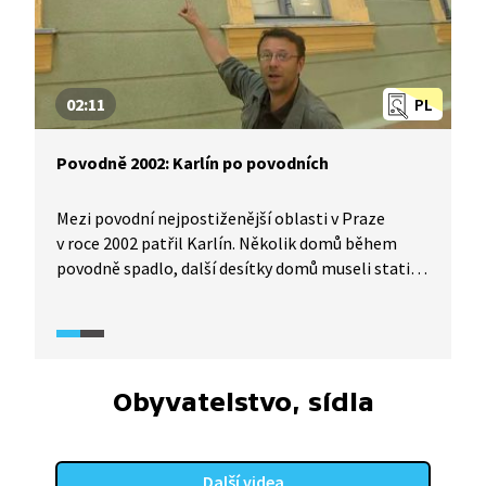
02:11
PL
Povodně 2002: Karlín po povodních
Mezi povodní nejpostiženější oblasti v Praze
v roce 2002 patřil Karlín. Několik domů během
povodně spadlo, další desítky domů museli statici
zbourat. Lidé se báli, že se Karlín zcela vylidní.
To se ale nestalo. Povodeň Karlínu paradoxně
prospěla. Karlín se po povodních proměnil
v moderní rezidenční čtvrť, která je vyhledávaná
nejen pro bydlení, ale i pro podnikatele.
Obyvatelstvo, sídla
Další videa