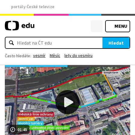
portály České televize
MENU
Hledat
vesmír
Měsíc
lety do vesmíru
Často hledáte:
01:45