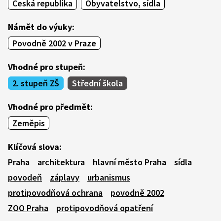
Česká republika
Obyvatelstvo, sídla
Námět do výuky:
Povodně 2002 v Praze
Vhodné pro stupeň:
2. stupeň ZŠ
Střední škola
Vhodné pro předmět:
Zeměpis
Klíčová slova:
Praha
architektura
hlavní město Praha
sídla
povodeň
záplavy
urbanismus
protipovodňová ochrana
povodně 2002
ZOO Praha
protipovodňová opatření