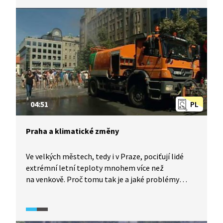
prospěla. Karlín se po povodních proměnil
v moderní rezidenční čtvrť, která je vyhledávaná
nejen pro bydlení, ale i pro podnikatele.
04:51
PL
Praha a klimatické změny
Ve velkých městech, tedy i v Praze, pociťují lidé
extrémní letní teploty mnohem více než
na venkově. Proč tomu tak je a jaké problémy
mohou očekávat obyvatelé Prahy v souvislosti
s klimatickými změnami? Jaká opatření podniká
hlavní město, aby se v něm obyvatelé ani