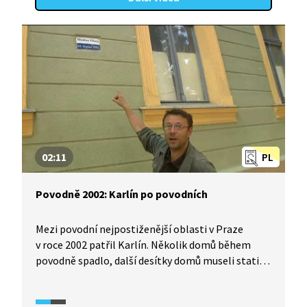
02:11
PL
Povodně 2002: Karlín po povodních
Mezi povodní nejpostiženější oblasti v Praze
v roce 2002 patřil Karlín. Několik domů během
povodně spadlo, další desítky domů museli statici
zbourat. Lidé se báli, že se Karlín zcela vylidní.
To se ale nestalo. Povodeň Karlínu paradoxně