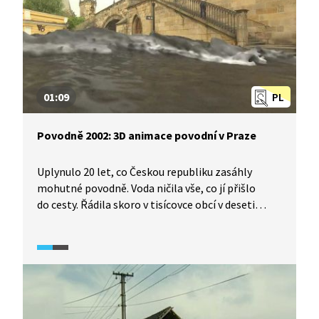
01:09
PL
Povodně 2002: 3D animace povodní v Praze
Uplynulo 20 let, co Českou republiku zasáhly
mohutné povodně. Voda ničila vše, co jí přišlo
do cesty. Řádila skoro v tisícovce obcí v deseti
krajích, nejvíc v jižních, středních a severních
Čechách, nevyhnula se ani Moravě. Symbolem
tisíciletých povodní se tehdy stala především
Praha. Na 3D animaci se můžeme podívat, jak
na některých místech v Praze stoupala hladina
vody při této velké povodni.