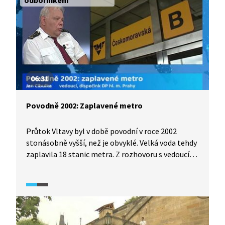
odborníkem
06:31
Povodně 2002: Zaplavené metro
Průtok Vltavy byl v době povodní v roce 2002
stonásobně vyšší, než je obvyklé. Velká voda tehdy
zaplavila 18 stanic metra. Z rozhovoru s vedoucím
dispečinku Dopravního podniku hlavního města
Prahy se dozvíme, jak moc velká voda v roce 2002
zasáhla do provozu metra v hlavním městě, jaké
škody tam napáchala, jak se škody odstraňovaly
a jaká opatření byla přijata do budoucna.