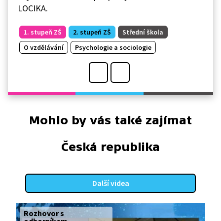
LOCIKA.
1. stupeň ZŠ
2. stupeň ZŠ
Střední škola
O vzdělávání
Psychologie a sociologie
Mohlo by vás také zajímat
Česká republika
Další videa
Rozhovor s