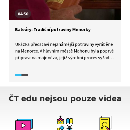
04:50
Baleáry: Tradiční potraviny Menorky
Ukázka představí nejznámější potraviny vyráběné
na Menorce. V hlavním městě Mahonu byla poprvé
připravena majonéza, jejíž výrobní proces vyžaduje
velkou trpělivost. Kromě toho je s Menorkou
spjatý také gin, který na ostrov přinesli Britové.
Nejdéle vyráběnou potravinou ostrova je sýr, který
se zde vyrábí již zhruba 1500 let.
ČT edu nejsou pouze videa