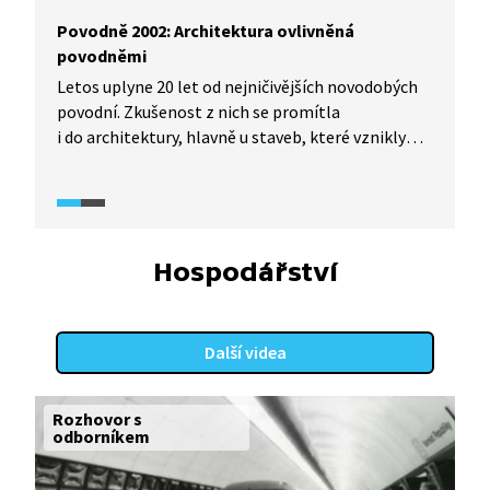
Povodně 2002: Architektura ovlivněná
povodněmi
Letos uplyne 20 let od nejničivějších novodobých
povodní. Zkušenost z nich se promítla
i do architektury, hlavně u staveb, které vznikly
po roce 2002 v záplavových oblastech. Řada
projektů třeba v Praze už s rizikem zvedající se
hladiny počítá a má svá vlastní opatření.
Hospodářství
Další videa
Rozhovor s
odborníkem