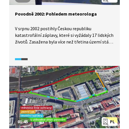
Povodně 2002: Pohledem meteorologa
V srpnu 2002 postihly Českou republiku
katastrofální záplavy, které si vyžádaly 17 lidských
životů. Zasažena byla více než třetina území státu,
nejvíce utrpěly jižní, střední a severní Čechy. Velká
voda se však nevyhnula ani Moravě, která se stále
vzpamatovávala z povodní, jež ji zasáhly v roce
1997. Řádění živlu způsobilo v roce 2002 škody
v hodnotě 73 miliard. Proč tyto povodně přišly?
Na tuto otázku odpovídá meteorolog České
televize Vladimír Piskala.
01:45
PL