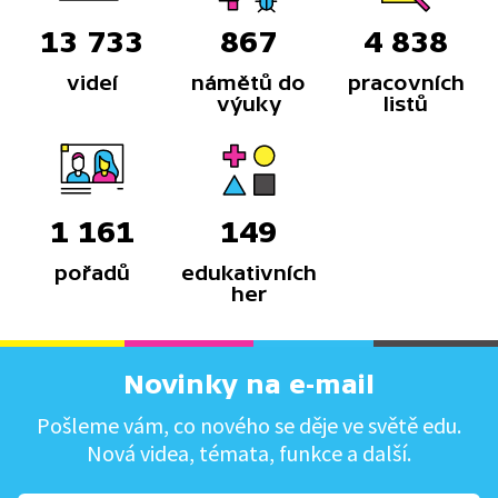
13 733
867
4 838
videí
námětů do
pracovních
výuky
listů
1 161
149
pořadů
edukativních
her
Novinky na e-mail
Pošleme vám, co nového se děje ve světě edu.
Nová videa, témata, funkce a další.