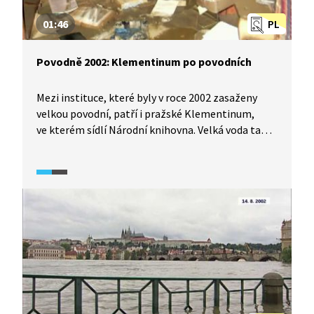
01:46
PL
Povodně 2002: Klementinum po povodních
Mezi instituce, které byly v roce 2002 zasaženy
velkou povodní, patří i pražské Klementinum,
ve kterém sídlí Národní knihovna. Velká voda tam
tehdy poničila budovu i značnou část knižních
fondů. Škody dosáhly 20 milionů korun. Na průběh
povodní v Klementinu zavzpomínali zaměstnanci
Národní knihovny a prozradili, jak se
Klementinum v období deseti let po povodni
proměnilo.