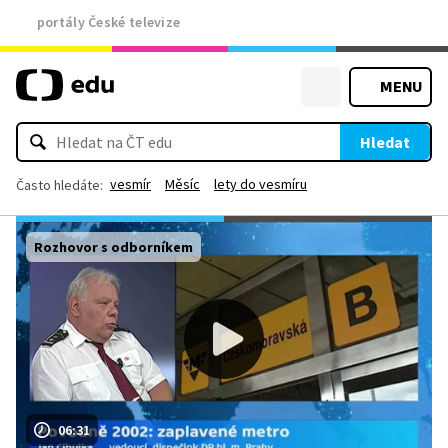
portály České televize
MENU
Hledat
vesmír
Měsíc
lety do vesmíru
Často hledáte:
Rozhovor s odborníkem
06:31