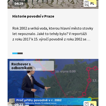
04:29
PL
Historie povodní v Praze
Rok 2002 a velká voda, kterou hlavní město stovky
let nepoznalo. Jaké to tehdy bylo? V reportáži
z roku 2017 k 15. výročí povodně z roku 2002 se
podíváme do historie povodní v našem hlavním
městě. A zjistíme, jak se k velké vodě váže hlava
tzv. Bradáče.
Rozhovor s
odborníkem
09:22
PL