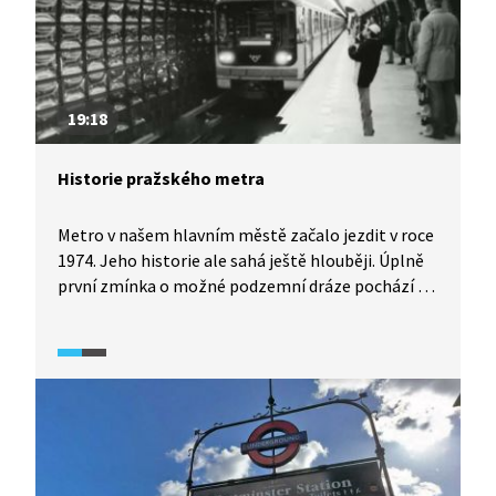
19:18
Historie pražského metra
Metro v našem hlavním městě začalo jezdit v roce
1974. Jeho historie ale sahá ještě hlouběji. Úplně
první zmínka o možné podzemní dráze pochází již
z konce 19. století. Rozhodnutí o výstavbě metra
padlo v roce 1939. Plány však přerušila válka
a po válce nebyl na výstavbu dostatek finančních
prostředků. Výstavba tak započala až v 60. letech.
Dne 9. května 1974 se pak poprvé otevřely dveře
pražského metra prvním cestujícím. O historii
pražského metra hovoří vedoucí archivu
Dopravního podniku hl. m Prahy Pavel Fojtík