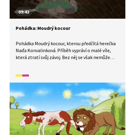
09:43
Pohádka: Moudrý kocour
Pohádka Moudrý kocour, kterou předčítá herečka
Naďa Konvalinková. Příběh vypráví o malé víle,
která ztratí svůj závoj. Bez něj se však nemůže
vrátit do vílího světa. Vydává se proto hledat
moudrého kocoura a požádat ho o pomoc.