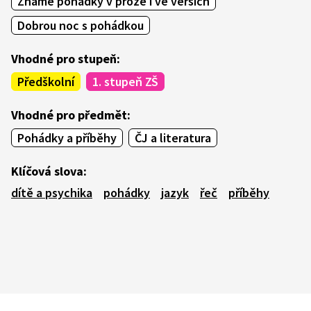
Známé pohádky v próze i ve verších
Dobrou noc s pohádkou
Vhodné pro stupeň:
Předškolní
1. stupeň ZŠ
Vhodné pro předmět:
Pohádky a příběhy
ČJ a literatura
Klíčová slova:
dítě a psychika
pohádky
jazyk
řeč
příběhy