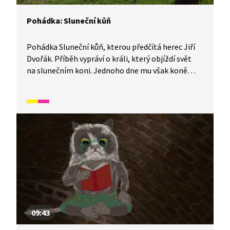
Pohádka: Sluneční kůň
Pohádka Sluneční kůň, kterou předčítá herec Jiří
Dvořák. Příběh vypráví o králi, který objíždí svět
na slunečním koni. Jednoho dne mu však koně
někdo ukradne a v zemi nastane tma. Král požádá
o pomoc věštce, který se spolu s rytířem vydává
kouzelného koně zachránit.
09:43