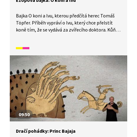
Ezopova bajka: O koni a lvu
Bajka O koni a lvu, kterou předčítá herec Tomáš
Töpfer. Příběh vypráví o lvu, který chce přelstít
koně tím, že se vydává za zvířecího doktora. Kůň
však jeho lest prohlédne a nakonec na lva vyzraje.
09:50
Dračí pohádky: Princ Bajaja