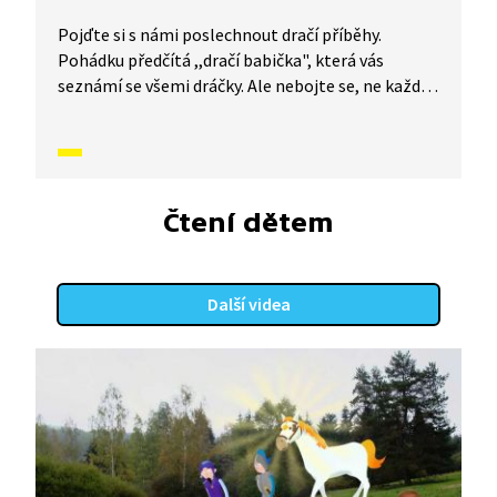
Pojďte si s námi poslechnout dračí příběhy.
Pohádku předčítá ,,dračí babička", která vás
seznámí se všemi dráčky. Ale nebojte se, ne každý
drak chce princeznu k obědu. A když náhodou ano,
zdaleka není vše ztraceno. Nevěříte? Tak se pojďte
přesvědčit. Příběh je simultánně tlumočen
do znakové řeči.
Čtení dětem
Další videa