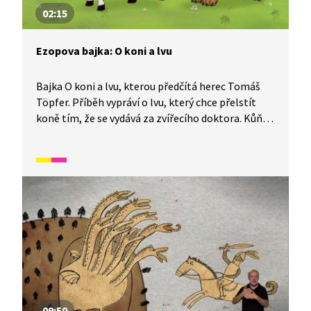
02:15
Ezopova bajka: O koni a lvu
Bajka O koni a lvu, kterou předčítá herec Tomáš
Töpfer. Příběh vypráví o lvu, který chce přelstít
koně tím, že se vydává za zvířecího doktora. Kůň
však jeho lest prohlédne a nakonec na lva vyzraje.
09:50