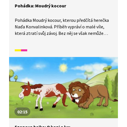
Pohádka: Moudrý kocour
Pohádka Moudrý kocour, kterou předčítá herečka
Naďa Konvalinková. Příběh vypráví o malé víle,
která ztratí svůj závoj. Bez něj se však nemůže
vrátit do vílího světa. Vydává se proto hledat
moudrého kocoura a požádat ho o pomoc.
02:15