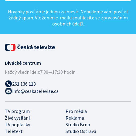
Novinky posíláme jednou za měsíc. Nebudeme vám posílat
žádný spam. Vložením e-mailu souhlasíte se
zpracováním
osobních údajů
.