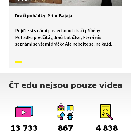
Dračí pohádky: Princ Bajaja
Pojďte si s námi poslechnout dračí příběhy.
Pohádku předčítá ,,dračí babička", která vás
seznámí se všemi dráčky. Ale nebojte se, ne každý
drak chce princeznu k obědu. A když náhodou ano,
zdaleka není vše ztraceno. Nevěříte? Tak se pojďte
přesvědčit. Příběh je simultánně tlumočen
do znakové řeči.
ČT edu nejsou pouze videa
13 733
867
4 838