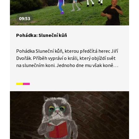
09:53
Pohádka: Sluneční kůň
Pohádka Sluneční kůň, kterou předčítá herec Jiří
Dvořák. Příběh vypráví o králi, který objíždí svět
na slunečním koni. Jednoho dne mu však koně
někdo ukradne a v zemi nastane tma. Král požádá
o pomoc věštce, který se spolu s rytířem vydává
kouzelného koně zachránit.