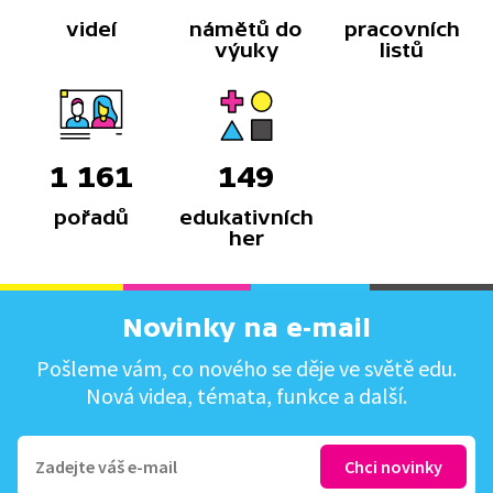
videí
námětů do
pracovních
výuky
listů
1 161
149
pořadů
edukativních
her
Novinky na e-mail
Pošleme vám, co nového se děje ve světě edu.
Nová videa, témata, funkce a další.