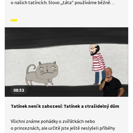
o našich tatíncích. Slovo ,,táta" používáme běžně
každý den, v tomto příběhu se ale tatínek stává
superhrdinou, který dokáže vyřešit i velmi zapeklitou
situaci.
08:53
Tatínek není k zahození: Tatínek a strašidelný dům
Všichni známe pohádky o zvířátkách nebo
o princeznách, ale určitě jste ještě neslyšeli příběhy