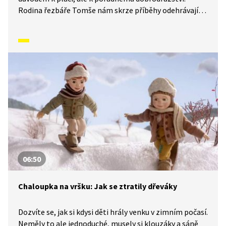
Rodina řezbáře Tomše nám skrze příběhy odehrávající
se v průběhu kalendářního roku ukáže, jak naši
předkové žili na vsi skromné, ale veselé životy
v souladu s přírodou. Video inspirované lidovými zvyky
a písněmi navazuje na poetiku klasických Trnkových
filmů.
06:50
Chaloupka na vršku: Jak se ztratily dřeváky
Dozvíte se, jak si kdysi děti hrály venku v zimním počasí.
Neměly to ale jednoduché, musely si klouzáky a sáně