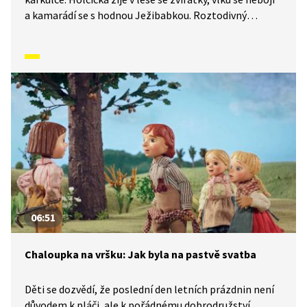
a kamarádí se s hodnou Ježibabkou. Roztodivný
pohádkový příběh čte Miroslav Donutil.
06:51
Chaloupka na vršku: Jak byla na pastvě svatba
Děti se dozvědí, že poslední den letních prázdnin není
důvodem k pláči, ale k pořádnému dobrodružství.