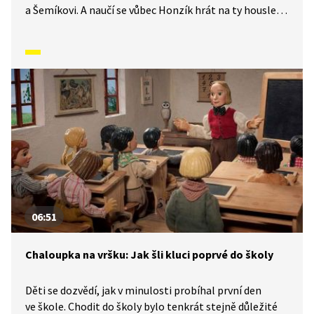
a Šemíkovi. A naučí se vůbec Honzík hrát na ty housle?
Rodina řezbáře Tomše nám skrze příběhy odehrávající
se v průběhu kalendářního roku ukáže, jak naši
předkové žili na vsi skromné, ale veselé životy
v souladu s přírodou. Video inspirované lidovými zvyky
a písněmi navazuje na poetiku klasických Trnkových
filmů.
06:51
Chaloupka na vršku: Jak šli kluci poprvé do školy
Děti se dozvědí, jak v minulosti probíhal první den
ve škole. Chodit do školy bylo tenkrát stejně důležité