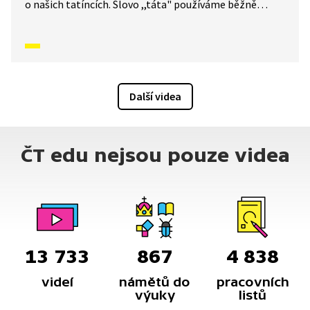
o našich tatíncích. Slovo ,,táta" používáme běžně
každý den, v tomto příběhu se ale tatínek stává
superhrdinou, který dokáže vyřešit i velmi zapeklitou
situaci. Tento díl je simultánně tlumočen do znakové
řeči.
Další videa
ČT edu nejsou pouze videa
13 733
867
4 838
videí
námětů do
pracovních
výuky
listů