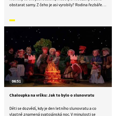
obstarat samy. Z čeho je asi vyrobily? Rodina řezbáře
Tomše nám skrze příběhy odehrávající se v průběhu
kalendářního roku ukáže, jak naši předkové žili na vsi
skromné, ale veselé životy v souladu s přírodou. Video
inspirované lidovými zvyky a písněmi navazuje
na poetiku klasických Trnkových filmů.
06:51
Chaloupka na vršku: Jak to bylo o slunovratu
Děti se dozvědí, kdy je den letního slunovratu a co
vlastně znamená svatojánská noc. V minulosti se