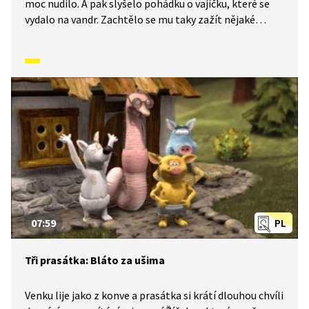
moc nudilo. A pak slyšelo pohádku o vajíčku, které se
vydalo na vandr. Zachtělo se mu taky zažít nějaké
to dobrodružství. Vykulilo se ven a vydalo se do světa.
Co ho tam potkalo? A naplnily se jeho představy?
Podívejte se sami. Nezbednou pohádku doprovázenou
domácím loutkovým divadlem předčítá Josef Dvořák
a je simultánně tlumočena do znakového jazyka.
07:59
PL
Tři prasátka: Bláto za ušima
Venku lije jako z konve a prasátka si krátí dlouhou chvíli