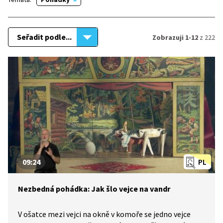
Seřadit podle...
Zobrazuji 1-12
z 222
09:24
PL
Nezbedná pohádka: Jak šlo vejce na vandr
V ošatce mezi vejci na okně v komoře se jedno vejce