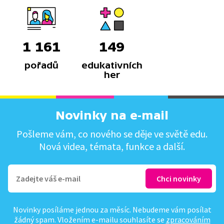
1 161
149
pořadů
edukativních
her
Novinky na e-mail
Pošleme vám, co nového se děje ve světě edu.
Nová videa, témata, funkce a další.
Novinky posíláme jednou za měsíc. Nebudeme vám posílat
žádný spam. Vložením e-mailu souhlasíte se
zpracováním