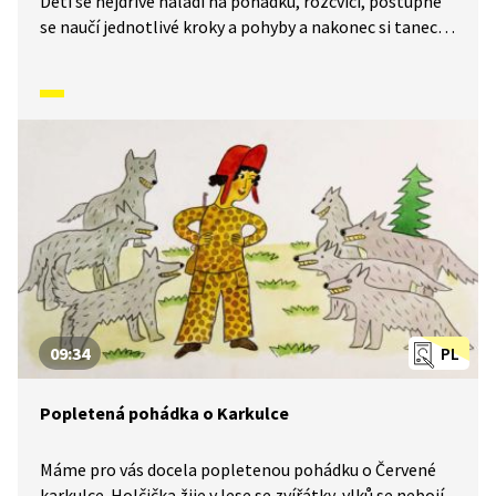
Děti se nejdříve naladí na pohádku, rozcvičí, postupně
se naučí jednotlivé kroky a pohyby a nakonec si tanec
zatančí celý.
09:34
PL
Popletená pohádka o Karkulce
Máme pro vás docela popletenou pohádku o Červené
karkulce. Holčička žije v lese se zvířátky, vlků se nebojí