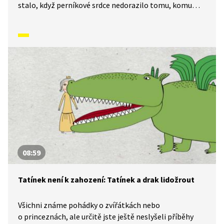
stalo, když perníkové srdce nedorazilo tomu, komu
mělo? Rodina řezbáře Tomše nám skrze příběhy
odehrávající se v průběhu kalendářního roku ukáže, jak
naši předkové žili na vsi skromné, ale veselé životy
v souladu s přírodou. Video inspirované lidovými zvyky
a písněmi navazuje na poetiku klasických Trnkových
filmů.
08:59
Tatínek není k zahození: Tatínek a drak lidožrout
Všichni známe pohádky o zvířátkách nebo
o princeznách, ale určitě jste ještě neslyšeli příběhy