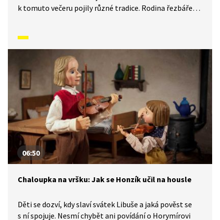
k tomuto večeru pojily různé tradice. Rodina řezbáře
Tomše nám skrze příběhy odehrávající se v průběhu
kalendářního roku ukáže, jak naši předkové žili na vsi
skromné, ale veselé životy v souladu s přírodou. Video
inspirované lidovými zvyky a písněmi navazuje
na poetiku klasických Trnkových filmů.
06:50
Chaloupka na vršku: Jak se Honzík učil na housle
Děti se dozví, kdy slaví svátek Libuše a jaká pověst se
s ní spojuje. Nesmí chybět ani povídání o Horymírovi