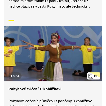
domácím promítáním i s paní Žížalou, které se už
nechce plazit se v dešti. Když jim to ale technické
potíže přeruší, pokračují kouzelnickým vystoupením
Čáry a Sněženky naživo. Všechno to ovšem, jako
obvykle, poněkud zkomplikují vlci. Nakonec si všichni
dohromady udělají v dobré náladě piknik.
10:04
PL
Pohybové cvičení: O koblížkovi
Pohybové cvičení s písničkou z pohádky O koblížkovi.