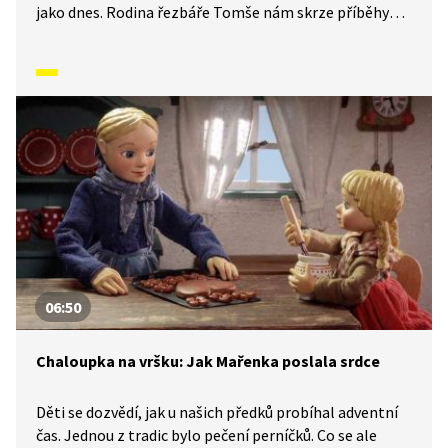
jako dnes. Rodina řezbáře Tomše nám skrze příběhy
odehrávající se v průběhu kalendářního roku ukáže, jak
naši předkové žili na vsi skromné, ale veselé životy
v souladu s přírodou. Video inspirované lidovými zvyky
a písněmi navazuje na poetiku klasických Trnkových
filmů.
06:50
Chaloupka na vršku: Jak Mařenka poslala srdce
Děti se dozvědí, jak u našich předků probíhal adventní
čas. Jednou z tradic bylo pečení perníčků. Co se ale